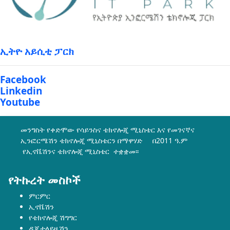
ኢትዮ አይሲቲ ፓርክ
Facebook
Linkedin
Youtube
መንግስት የቀድሞው የሳይንስና ቴክኖሎጂ ሚኒስቴር እና የመገናኛና
ኢንፎርሜሽን ቴክኖሎጂ ሚኒስቴርን በማዋሃድ በ2011 ዓ.ም
የኢኖቬሽንና ቴክኖሎጂ ሚኒስቴር ተቋቋመ፡፡
የትኩረት መስኮች
ምርምር
ኢኖቬሽን
የቴክኖሎጂ ሽግግር
ዲጂታላይዜሽን