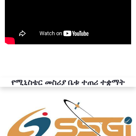
የሚኒስቴር መስሪያ ቤቱ ተጠሪ ተቋማት