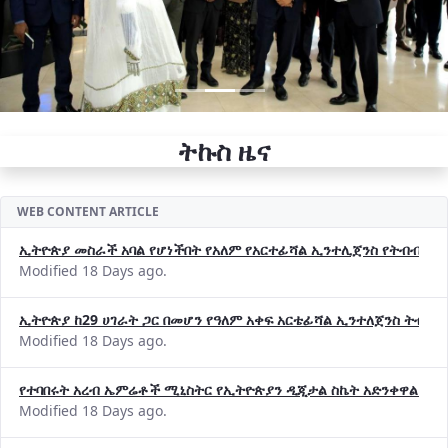
ትኩስ ዜና
WEB CONTENT ARTICLE
ኢትዮጵያ መስራች አባል የሆነችበት የአለም የአርተፊሻል ኢንተሊጀንስ የትብብር ድርጅት (
Modified 18 Days ago.
ኢትዮጵያ ከ29 ሀገራት ጋር በመሆን የዓለም አቀፍ አርቴፊሻል ኢንተለጀንስ ትብብ
Modified 18 Days ago.
የተባበሩት አረብ ኤምሬቶች ሚኒስትር የኢትዮጵያን ዲጂታል ስኬት አድንቀዋል —የ
Modified 18 Days ago.