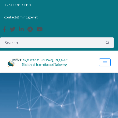
Skip to Main Content
Open Accessibility Menu
+251118132191
contact@mint.gov.et