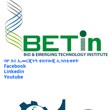
ባዮ እና ኢመርጂንግ ቴክኖሎጂ ኢንስቲቱዩት
Facebook
Linkedin
Youtube