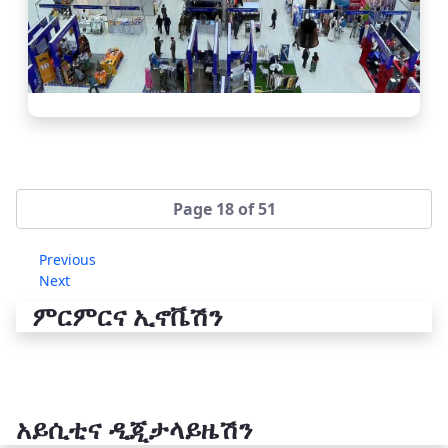
Page 18 of 51
Previous
Next
ምርምርና ኢኖቬሽን
አይሲቲና ዲጂታላይዜሽን