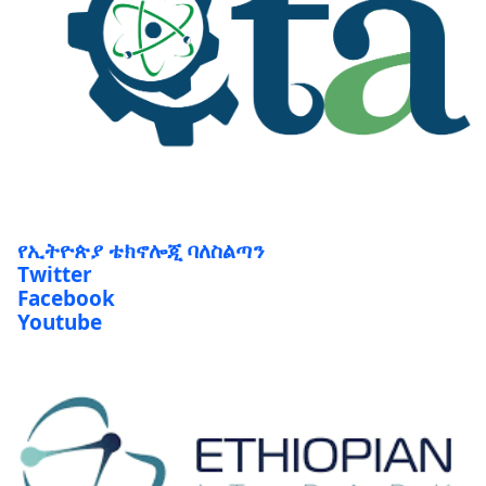
የኢትዮጵያ ቴክኖሎጂ ባለስልጣን
Twitter
Facebook
Youtube