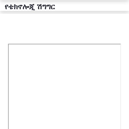
የቴክኖሎጂ ሽግግር