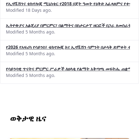
የኢኖቬሽንና ቴክኖሎጂ ሚኒስቴር የ2018 በጀት ዓመት የዕቅድ አፈጻጸምና የቀጣይ 
Modified 18 Days ago.
ኢትዮጵያና አልጄሪያ በምርምር፣ በልማትና በስታርታፕ ዘርፎች በጋራ ለመስራት መከሩ
Modified 5 Months ago.
የ2026 የአፍሪካ የሳይንስ፣ ቴክኖሎጂ እና ኢኖቬሽን ሳምንት በታላቅ ድምቀት ተጠና
Modified 5 Months ago.
የሳይንሳዊ ጥናትና ምርምር ሥራዎች ለዘላቂ የልማት አቅጣጫ መፍትሔ ጠቋሚ መ
Modified 5 Months ago.
ወቅታዊ ዜና