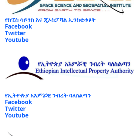
የስፔስ ሳይንስ እና ጂኦስፓሻል ኢንስቲቱዩት
Facebook
Twitter
Youtube
የኢትዮጵያ አእምሯዊ ንብረት ባለስልጣን
Facebook
Twitter
Youtube