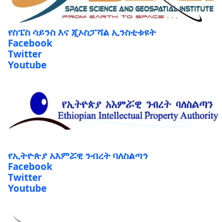
የስፔስ ሳይንስ እና ጂኦስፓሻል ኢንስቲቱዩት
Facebook
Twitter
Youtube
የኢትዮጵያ አእምሯዊ ንብረት ባለስልጣን
Facebook
Twitter
Youtube