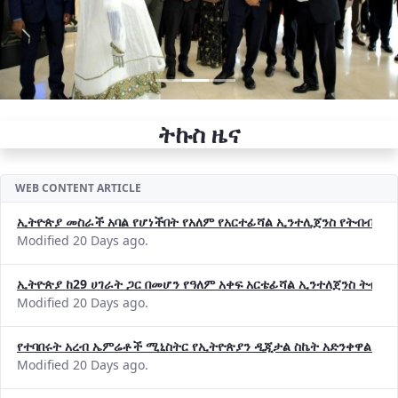
ትኩስ ዜና
WEB CONTENT ARTICLE
ኢትዮጵያ መስራች አባል የሆነችበት የአለም የአርተፊሻል ኢንተሊጀንስ የትብብር ድርጅት (
Modified 20 Days ago.
ኢትዮጵያ ከ29 ሀገራት ጋር በመሆን የዓለም አቀፍ አርቴፊሻል ኢንተለጀንስ ትብብ
Modified 20 Days ago.
የተባበሩት አረብ ኤምሬቶች ሚኒስትር የኢትዮጵያን ዲጂታል ስኬት አድንቀዋል —የ
Modified 20 Days ago.