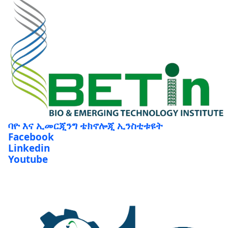
ባዮ እና ኢመርጂንግ ቴክኖሎጂ ኢንስቲቱዩት
Facebook
Linkedin
Youtube