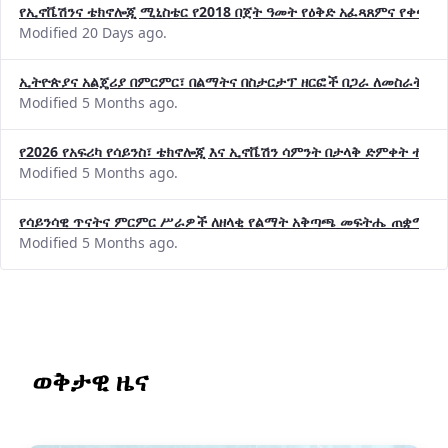
የኢኖቬሽንና ቴክኖሎጂ ሚኒስቴር የ2018 በጀት ዓመት የዕቅድ አፈጻጸምና የቀጣይ 
Modified 20 Days ago.
ኢትዮጵያና አልጄሪያ በምርምር፣ በልማትና በስታርታፕ ዘርፎች በጋራ ለመስራት መከሩ
Modified 5 Months ago.
የ2026 የአፍሪካ የሳይንስ፣ ቴክኖሎጂ እና ኢኖቬሽን ሳምንት በታላቅ ድምቀት ተጠና
Modified 5 Months ago.
የሳይንሳዊ ጥናትና ምርምር ሥራዎች ለዘላቂ የልማት አቅጣጫ መፍትሔ ጠቋሚ መ
Modified 5 Months ago.
ወቅታዊ ዜና