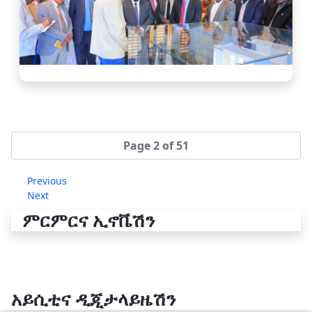
Page 2 of 51
Previous
Next
ምርምርና ኢኖቬሽን
አይሲቲና ዲጂታላይዜሽን