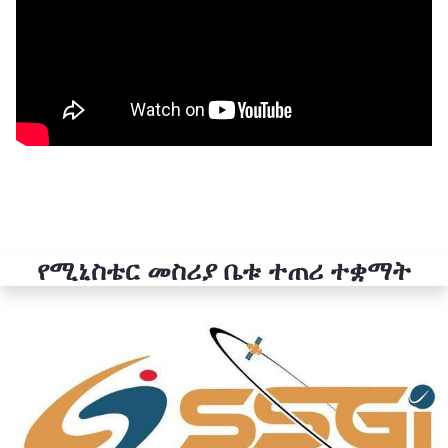
የሚኒስቴር መስሪያ ቤቱ ተጠሪ ተቋማት