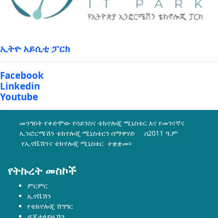
ኢትዮ አይሲቲ ፓርክ
Facebook
Linkedin
Youtube
መንግስት የቀድሞው የሳይንስና ቴክኖሎጂ ሚኒስቴር እና የመገናኛና
ኢንፎርሜሽን ቴክኖሎጂ ሚኒስቴርን በማዋሃድ በ2011 ዓ.ም
የኢኖቬሽንና ቴክኖሎጂ ሚኒስቴር ተቋቋመ፡፡
የትኩረት መስኮች
ምርምር
ኢኖቬሽን
የቴክኖሎጂ ሽግግር
ዲጂታላይዜሽን