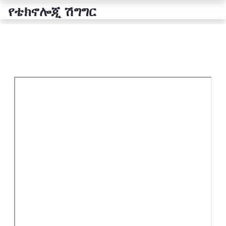
የቴክኖሎጂ ሽግግር