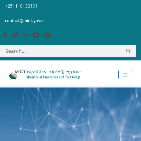
Skip to Main Content
Open Accessibility Menu
+251118132191
contact@mint.gov.et