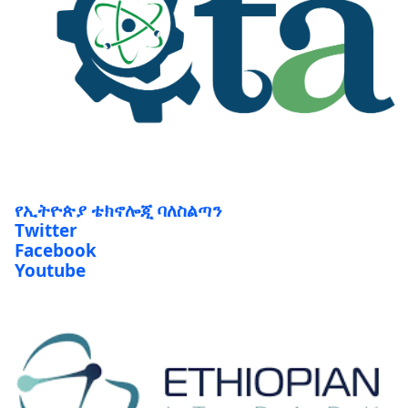
የኢትዮጵያ ቴክኖሎጂ ባለስልጣን
Twitter
Facebook
Youtube