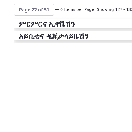
— 6 Items per Page
Showing 127 - 132
Page 22 of 51
ምርምርና ኢኖቬሽን
አይሲቲና ዲጂታላይዜሽን