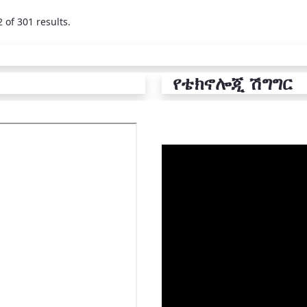
 of 301 results.
የቴክኖሎጂ ሽግግር