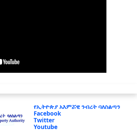
የኢትዮጵያ አእምሯዊ ንብረት ባለስልጣን
Facebook
Twitter
Youtube