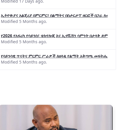
Modified 17 Days ago.
ኢትዮጵያና አልጄሪያ በምርምር፣ በልማትና በስታርታፕ ዘርፎች በጋራ ለመስራት መከሩ፡፡
Modified 5 Months ago.
የ2026 የአፍሪካ የሳይንስ፣ ቴክኖሎጂ እና ኢኖቬሽን ሳምንት በታላቅ ድምቀት ተጠናቀቀ
Modified 5 Months ago.
የሳይንሳዊ ጥናትና ምርምር ሥራዎች ለዘላቂ የልማት አቅጣጫ መፍትሔ ጠቋሚ መሆና
Modified 5 Months ago.