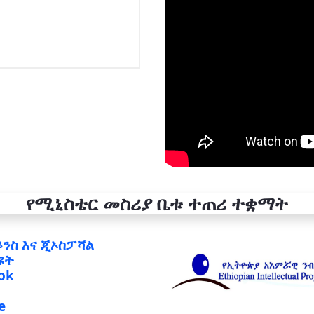
የሚኒስቴር መስሪያ ቤቱ ተጠሪ ተቋማት
ይንስ እና ጂኦስፓሻል
ዩት
ok
e