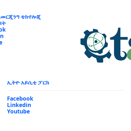
ኢመርጂንግ ቴክኖሎጂ
ዩት
ok
in
e
ኢትዮ አይሲቲ ፓርክ
Facebook
Linkedin
Youtube