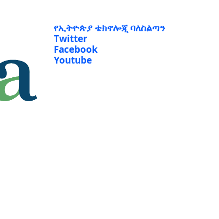
የኢትዮጵያ ቴክኖሎጂ ባለስልጣን
Twitter
Facebook
Youtube