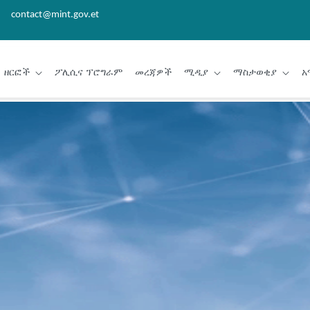
contact@mint.gov.et
ዘርፎች
ፖሊሲና ፕሮግራም
መረጃዎች
ሚዲያ
ማስታወቂያ
አ