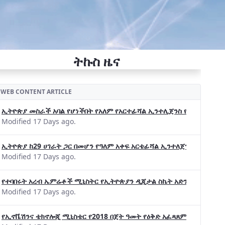
ትኩስ ዜና
WEB CONTENT ARTICLE
ኢትዮጵያ መስራች አባል የሆነችበት የአለም የአርተፊሻል ኢንተሊጀንስ የትብብር ድርጅት (Wo
Modified 17 Days ago.
ኢትዮጵያ ከ29 ሀገራት ጋር በመሆን የዓለም አቀፍ አርቴፊሻል ኢንተለጀንስ ትብብር 
Modified 17 Days ago.
የተባበሩት አረብ ኤምሬቶች ሚኒስትር የኢትዮጵያን ዲጂታል ስኬት አድንቀዋል —የኢት
Modified 17 Days ago.
የኢኖቬሽንና ቴክኖሎጂ ሚኒስቴር የ2018 በጀት ዓመት የዕቅድ አፈጻጸምና የቀጣይ አቅ