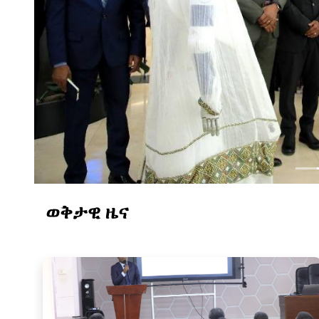
በአዲስ አበባ ሳይንስ ሙዚየም 
ወቅታዊ ዜና