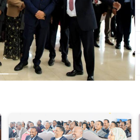
በኢትዮጵያ ዲጂታል ትራንስፎርሜሽን ጉዞ