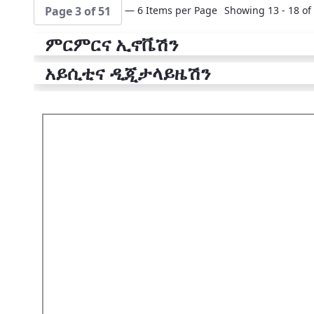
— 6 Items per Page
Showing 13 - 18 of 
Page 3 of 51
ምርምርና ኢኖቬሽን
አይሲቲና ዲጂታላይዜሽን