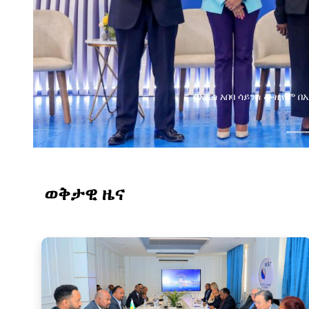
በአዲስ አበባ ሳይንስ ሙዚየም 
ወቅታዊ ዜና