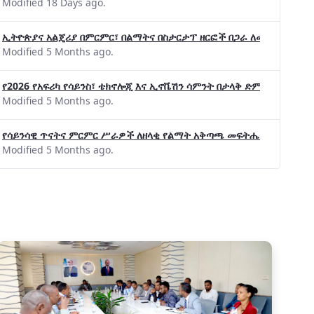
Modified 18 Days ago.
ኢትዮጵያና አልጄሪያ በምርምር፣ በልማትና በስታርታፕ ዘርፎች በጋራ ለመስራት መከሩ፡፡
Modified 5 Months ago.
የ2026 የአፍሪካ የሳይንስ፣ ቴክኖሎጂ እና ኢኖቬሽን ሳምንት በታላቅ ድምቀት ተጠናቀቀ
Modified 5 Months ago.
የሳይንሳዊ ጥናትና ምርምር ሥራዎች ለዘላቂ የልማት አቅጣጫ መፍትሔ ጠቋሚ መሆና
Modified 5 Months ago.