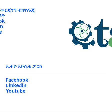
ኢመርጂንግ ቴክኖሎጂ
ዩት
ok
in
e
ኢትዮ አይሲቲ ፓርክ
Facebook
Linkedin
Youtube