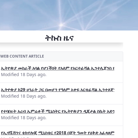
ትኩስ ዜና
WEB CONTENT ARTICLE
ኢትዮጵያ መስራች አባል የሆነችበት የአለም የአርተፊሻል ኢንተሊጀንስ የትብብር ድርጅት (Wo
Modified 18 Days ago.
ኢትዮጵያ ከ29 ሀገራት ጋር በመሆን የዓለም አቀፍ አርቴፊሻል ኢንተለጀንስ ትብብር 
Modified 18 Days ago.
የተባበሩት አረብ ኤምሬቶች ሚኒስትር የኢትዮጵያን ዲጂታል ስኬት አድንቀዋል —የኢት
Modified 18 Days ago.
የኢኖቬሽንና ቴክኖሎጂ ሚኒስቴር የ2018 በጀት ዓመት የዕቅድ አፈጻጸምና የቀጣይ አቅ