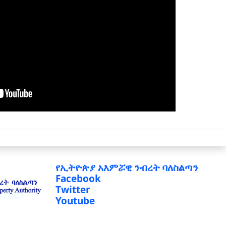
የኢትዮጵያ አእምሯዊ ንብረት ባለስልጣን
Facebook
Twitter
Youtube