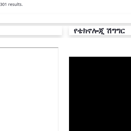
301 results.
የቴክኖሎጂ ሽግግር