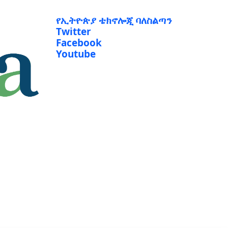
የኢትዮጵያ ቴክኖሎጂ ባለስልጣን
Twitter
Facebook
Youtube