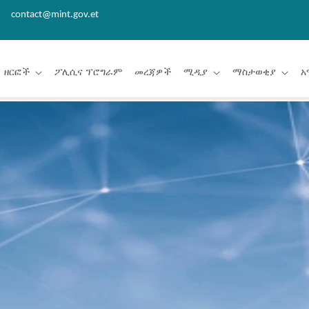
contact@mint.gov.et
ዘርፎች
ፖሊሲና ፕሮግራም
መረጃዎች
ሚዲያ
ማስታወቂያ
አ