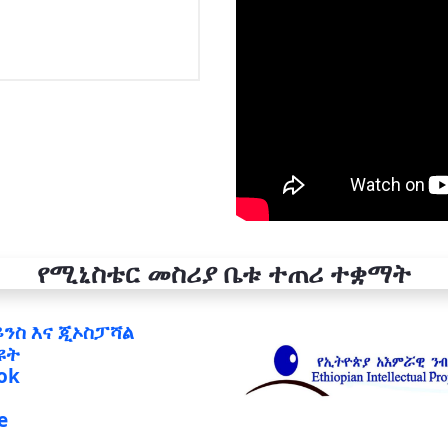
የሚኒስቴር መስሪያ ቤቱ ተጠሪ ተቋማት
ይንስ እና ጂኦስፓሻል
ዩት
ok
e