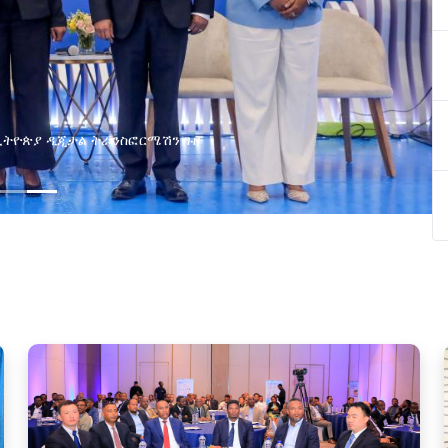
በኢትዮጵያ ዲጂታል ትራንስፎርሜሽን ጉዞ