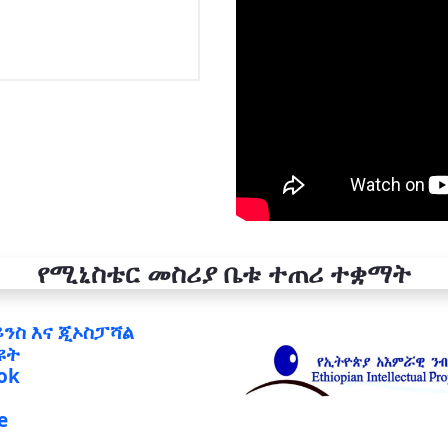
የሚኒስቴር መስሪያ ቤቱ ተጠሪ ተቋማት
ይንስ እና ጂኦስፓሻል
ዩት
ok
e