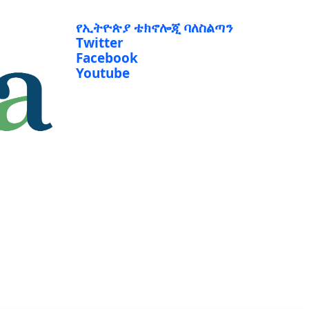
የኢትዮጵያ ቴክኖሎጂ ባለስልጣን
Twitter
Facebook
Youtube