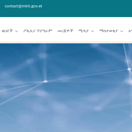
contact@mint.gov.et
ዘርፎች
ፖሊሲና ፕሮግራም
መረጃዎች
ሚዲያ
ማስታወቂያ
አ