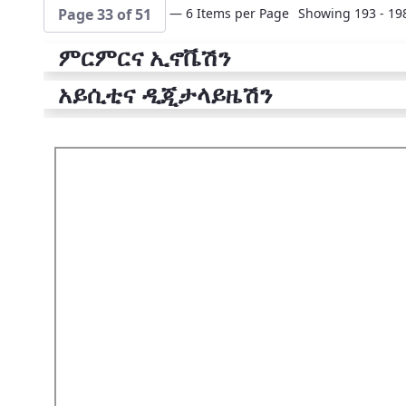
— 6 Items per Page
Showing 193 - 198
Page 33 of 51
ምርምርና ኢኖቬሽን
አይሲቲና ዲጂታላይዜሽን