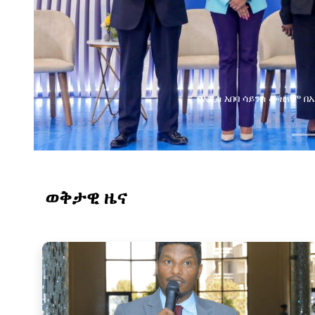
በአዲስ አበባ ሳይንስ ሙዚየም በኢትዮጵያ ዲጂታል ትራንስፎርሜሽን ጉዞ
ወቅታዊ ዜና