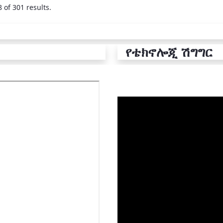
 of 301 results.
የቴክኖሎጂ ሽግግር