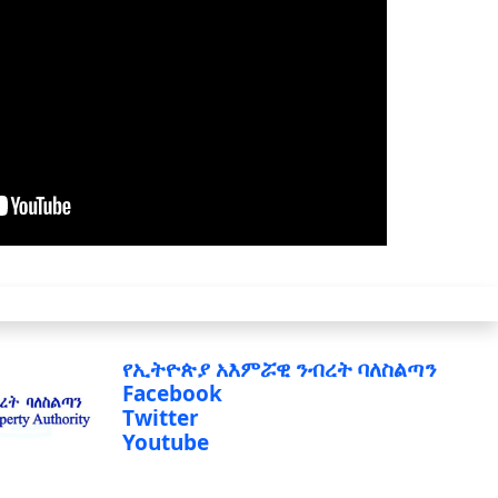
የኢትዮጵያ አእምሯዊ ንብረት ባለስልጣን
Facebook
Twitter
Youtube