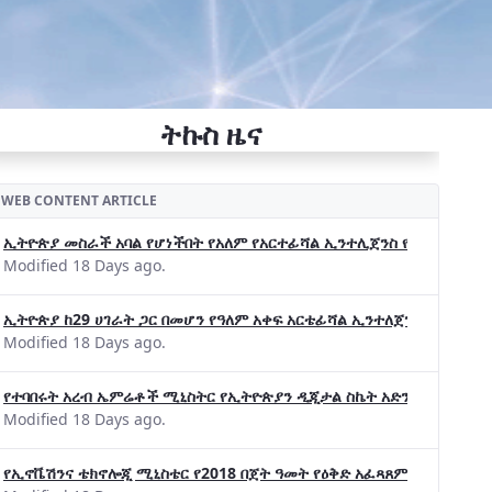
ትኩስ ዜና
WEB CONTENT ARTICLE
ኢትዮጵያ መስራች አባል የሆነችበት የአለም የአርተፊሻል ኢንተሊጀንስ የትብብር ድርጅት (Wo
Modified 18 Days ago.
ኢትዮጵያ ከ29 ሀገራት ጋር በመሆን የዓለም አቀፍ አርቴፊሻል ኢንተለጀንስ ትብብር 
Modified 18 Days ago.
የተባበሩት አረብ ኤምሬቶች ሚኒስትር የኢትዮጵያን ዲጂታል ስኬት አድንቀዋል —የኢት
Modified 18 Days ago.
የኢኖቬሽንና ቴክኖሎጂ ሚኒስቴር የ2018 በጀት ዓመት የዕቅድ አፈጻጸምና የቀጣይ አቅ