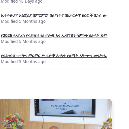
Modified 18 Days ago.
ኢትዮጵያና አልጄሪያ በምርምር፣ በልማትና በስታርታፕ ዘርፎች በጋራ ለመስራት መከሩ፡፡
Modified 5 Months ago.
ልማት አጋሮች በአባልነት የየያዘ የኢኖቬሽን፣የዲጅታል ኢኮኖሚ እና
የ2026 የአፍሪካ የሳይንስ፣ ቴክኖሎጂ እና ኢኖቬሽን ሳምንት በታላቅ ድምቀት ተጠናቀቀ
የኢንፎርሜሽን ቴክኖሎጂ የጋራ ግብረሃይል ተቋቋመ
Modified 5 Months ago.
የሳይንሳዊ ጥናትና ምርምር ሥራዎች ለዘላቂ የልማት አቅጣጫ መፍትሔ ጠቋሚ መሆና
Modified 5 Months ago.