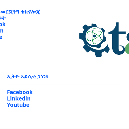
ኢመርጂንግ ቴክኖሎጂ
ዩት
ok
in
e
ኢትዮ አይሲቲ ፓርክ
Facebook
Linkedin
Youtube