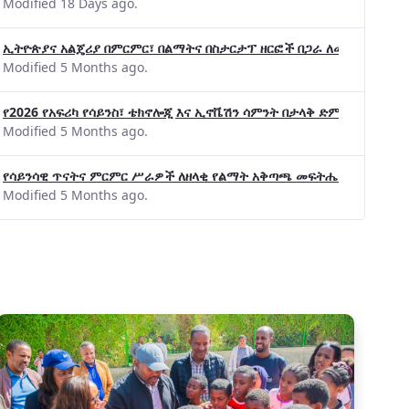
Modified 18 Days ago.
ኢትዮጵያና አልጄሪያ በምርምር፣ በልማትና በስታርታፕ ዘርፎች በጋራ ለመስራት መከሩ፡፡
Modified 5 Months ago.
የ2026 የአፍሪካ የሳይንስ፣ ቴክኖሎጂ እና ኢኖቬሽን ሳምንት በታላቅ ድምቀት ተጠናቀቀ
Modified 5 Months ago.
የሳይንሳዊ ጥናትና ምርምር ሥራዎች ለዘላቂ የልማት አቅጣጫ መፍትሔ ጠቋሚ መሆና
Modified 5 Months ago.