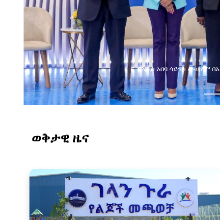
በአዲስ አበባ ሳይንስ ሙዚየም 
ወቅታዊ ዜና