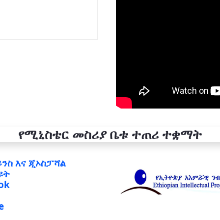
የሚኒስቴር መስሪያ ቤቱ ተጠሪ ተቋማት
ይንስ እና ጂኦስፓሻል
ዩት
ok
e