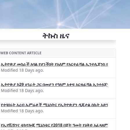
ትኩስ ዜና
WEB CONTENT ARTICLE
ኢትዮጵያ መስራች አባል የሆነችበት የአለም የአርተፊሻል ኢንተሊጀንስ የትብብር ድርጅት (Wo
Modified 18 Days ago.
ኢትዮጵያ ከ29 ሀገራት ጋር በመሆን የዓለም አቀፍ አርቴፊሻል ኢንተለጀንስ ትብብር 
Modified 18 Days ago.
የተባበሩት አረብ ኤምሬቶች ሚኒስትር የኢትዮጵያን ዲጂታል ስኬት አድንቀዋል —የኢት
Modified 18 Days ago.
የኢኖቬሽንና ቴክኖሎጂ ሚኒስቴር የ2018 በጀት ዓመት የዕቅድ አፈጻጸምና የቀጣይ አቅ