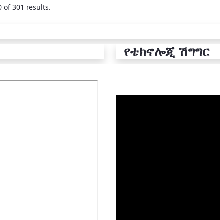
 of 301 results.
የቴክኖሎጂ ሽግግር