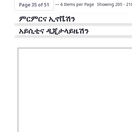
— 6 Items per Page
Showing 205 - 210
Page 35 of 51
ምርምርና ኢኖቬሽን
አይሲቲና ዲጂታላይዜሽን