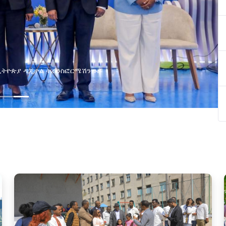
በኢትዮጵያ ዲጂታል ትራንስፎርሜሽን ጉዞ