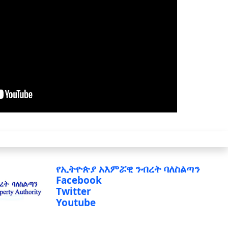
የኢትዮጵያ አእምሯዊ ንብረት ባለስልጣን
Facebook
Twitter
Youtube