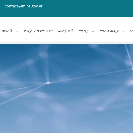
contact@mint.gov.et
ዘርፎች
ፖሊሲና ፕሮግራም
መረጃዎች
ሚዲያ
ማስታወቂያ
አ