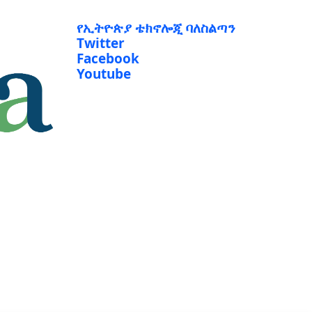
የኢትዮጵያ ቴክኖሎጂ ባለስልጣን
Twitter
Facebook
Youtube