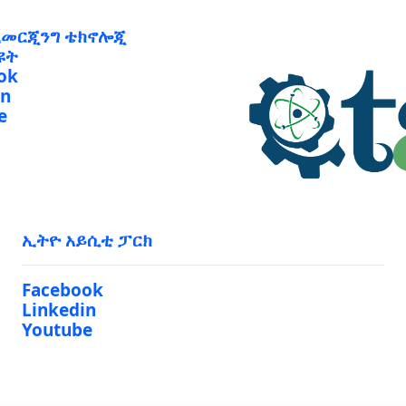
ኢመርጂንግ ቴክኖሎጂ
ዩት
ok
in
e
ኢትዮ አይሲቲ ፓርክ
Facebook
Linkedin
Youtube