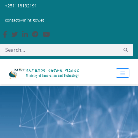
Skip to Main Content
Open Accessibility Menu
+251118132191
contact@mint.gov.et