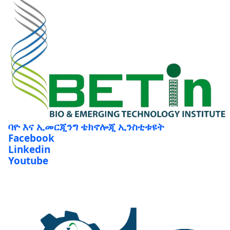
ባዮ እና ኢመርጂንግ ቴክኖሎጂ ኢንስቲቱዩት
Facebook
Linkedin
Youtube