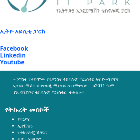
ኢትዮ አይሲቲ ፓርክ
Facebook
Linkedin
Youtube
መንግስት የቀድሞው የሳይንስና ቴክኖሎጂ ሚኒስቴር እና የመገናኛና
ኢንፎርሜሽን ቴክኖሎጂ ሚኒስቴርን በማዋሃድ በ2011 ዓ.ም
የኢኖቬሽንና ቴክኖሎጂ ሚኒስቴር ተቋቋመ፡፡
የትኩረት መስኮች
ምርምር
ኢኖቬሽን
የቴክኖሎጂ ሽግግር
ዲጂታላይዜሽን