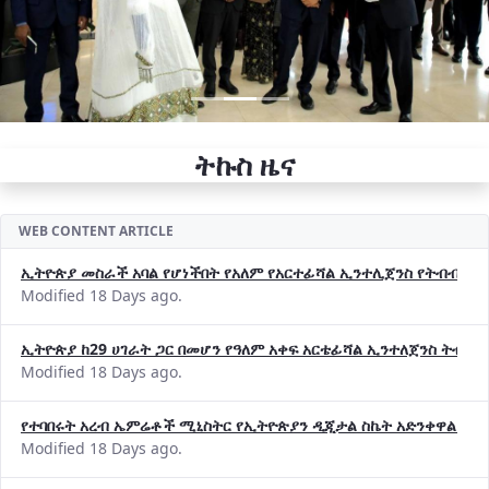
ትኩስ ዜና
WEB CONTENT ARTICLE
ኢትዮጵያ መስራች አባል የሆነችበት የአለም የአርተፊሻል ኢንተሊጀንስ የትብብር ድርጅት (
Modified 18 Days ago.
ኢትዮጵያ ከ29 ሀገራት ጋር በመሆን የዓለም አቀፍ አርቴፊሻል ኢንተለጀንስ ትብብ
Modified 18 Days ago.
የተባበሩት አረብ ኤምሬቶች ሚኒስትር የኢትዮጵያን ዲጂታል ስኬት አድንቀዋል —የ
Modified 18 Days ago.