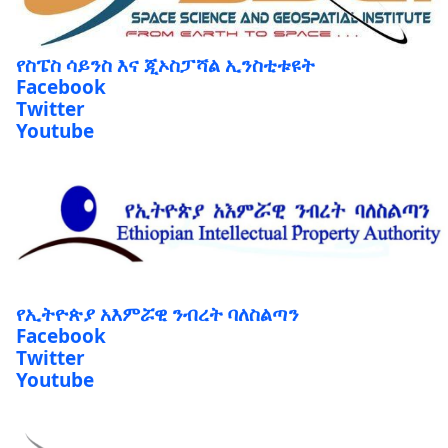
የስፔስ ሳይንስ እና ጂኦስፓሻል ኢንስቲቱዩት
Facebook
Twitter
Youtube
የኢትዮጵያ አእምሯዊ ንብረት ባለስልጣን
Facebook
Twitter
Youtube