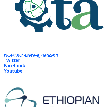
የኢትዮጵያ ቴክኖሎጂ ባለስልጣን
Twitter
Facebook
Youtube