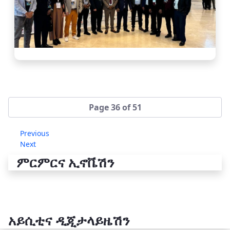
Page 36 of 51
Previous
Next
ምርምርና ኢኖቬሽን
አይሲቲና ዲጂታላይዜሽን