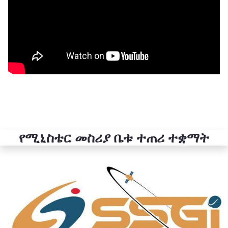
የሚኒስቴር መስሪያ ቤቱ ተጠሪ ተቋማት