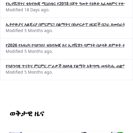
የኢኖቬሽንና ቴክኖሎጂ ሚኒስቴር የ2018 በጀት ዓመት የዕቅድ አፈጻጸምና የቀጣይ 
Modified 18 Days ago.
ኢትዮጵያና አልጄሪያ በምርምር፣ በልማትና በስታርታፕ ዘርፎች በጋራ ለመስራት መከሩ
Modified 5 Months ago.
የ2026 የአፍሪካ የሳይንስ፣ ቴክኖሎጂ እና ኢኖቬሽን ሳምንት በታላቅ ድምቀት ተጠና
Modified 5 Months ago.
የሳይንሳዊ ጥናትና ምርምር ሥራዎች ለዘላቂ የልማት አቅጣጫ መፍትሔ ጠቋሚ መ
Modified 5 Months ago.
ወቅታዊ ዜና