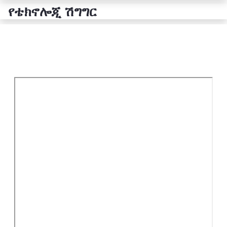
የቴክኖሎጂ ሽግግር