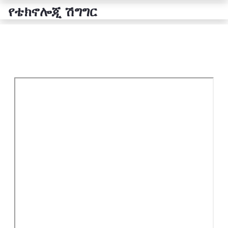
የቴክኖሎጂ ሽግግር