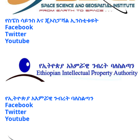
የስፔስ ሳይንስ እና ጂኦስፓሻል ኢንስቲቱዩት
Facebook
Twitter
Youtube
የኢትዮጵያ አእምሯዊ ንብረት ባለስልጣን
Facebook
Twitter
Youtube