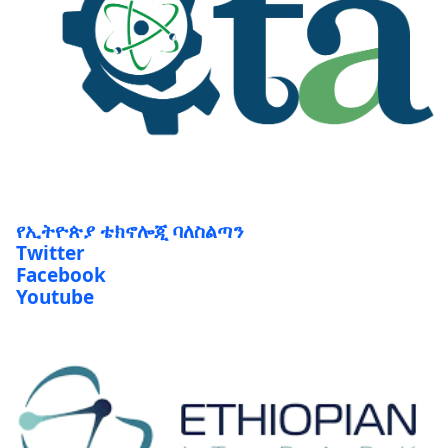
የኢትዮጵያ ቴክኖሎጂ ባለስልጣን
Twitter
Facebook
Youtube