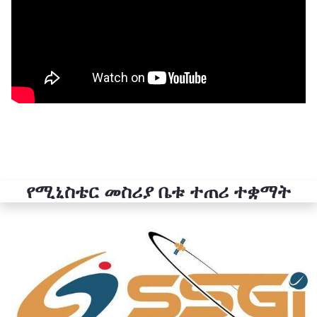
የሚኒስቴር መስሪያ ቤቱ ተጠሪ ተቋማት