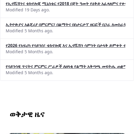
የኢኖቬሽንና ቴክኖሎጂ ሚኒስቴር የ2018 በጀት ዓመት የዕቅድ አፈጻጸምና የቀጣይ 
Modified 19 Days ago.
ኢትዮጵያና አልጄሪያ በምርምር፣ በልማትና በስታርታፕ ዘርፎች በጋራ ለመስራት መከሩ
Modified 5 Months ago.
የ2026 የአፍሪካ የሳይንስ፣ ቴክኖሎጂ እና ኢኖቬሽን ሳምንት በታላቅ ድምቀት ተጠና
Modified 5 Months ago.
የሳይንሳዊ ጥናትና ምርምር ሥራዎች ለዘላቂ የልማት አቅጣጫ መፍትሔ ጠቋሚ መ
Modified 5 Months ago.
ወቅታዊ ዜና