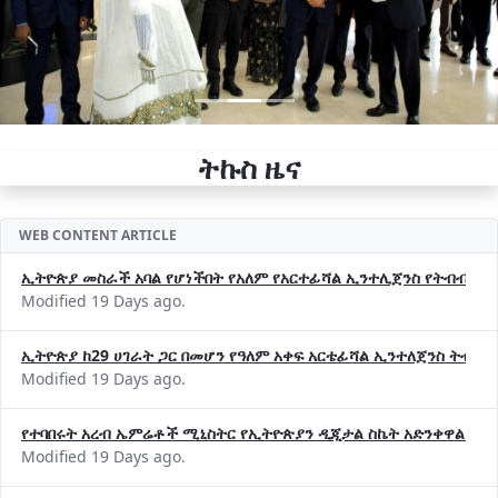
ትኩስ ዜና
WEB CONTENT ARTICLE
ኢትዮጵያ መስራች አባል የሆነችበት የአለም የአርተፊሻል ኢንተሊጀንስ የትብብር ድርጅት (
Modified 19 Days ago.
ኢትዮጵያ ከ29 ሀገራት ጋር በመሆን የዓለም አቀፍ አርቴፊሻል ኢንተለጀንስ ትብብ
Modified 19 Days ago.
የተባበሩት አረብ ኤምሬቶች ሚኒስትር የኢትዮጵያን ዲጂታል ስኬት አድንቀዋል —የ
Modified 19 Days ago.