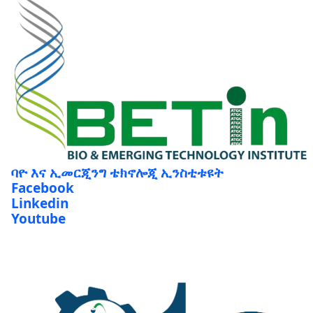
ባዮ እና ኢመርጂንግ ቴክኖሎጂ ኢንስቲቱዩት
Facebook
Linkedin
Youtube