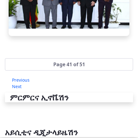
Page 41 of 51
Previous
Next
ምርምርና ኢኖቬሽን
አይሲቲና ዲጂታላይዜሽን