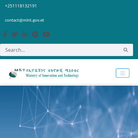
Skip to Main Content
Open Accessibility Menu
+251118132191
contact@mint.gov.et