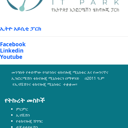
ኢትዮ አይሲቲ ፓርክ
Facebook
Linkedin
Youtube
መንግስት የቀድሞው የሳይንስና ቴክኖሎጂ ሚኒስቴር እና የመገናኛና
ኢንፎርሜሽን ቴክኖሎጂ ሚኒስቴርን በማዋሃድ በ2011 ዓ.ም
የኢኖቬሽንና ቴክኖሎጂ ሚኒስቴር ተቋቋመ፡፡
የትኩረት መስኮች
ምርምር
ኢኖቬሽን
የቴክኖሎጂ ሽግግር
ዲጂታላይዜሽን