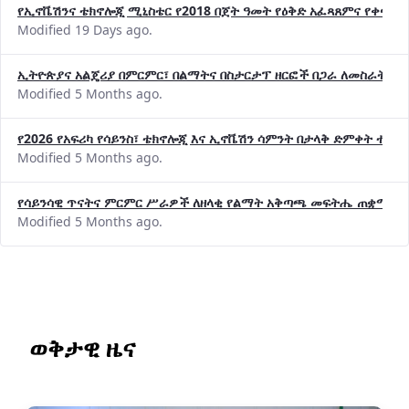
የኢኖቬሽንና ቴክኖሎጂ ሚኒስቴር የ2018 በጀት ዓመት የዕቅድ አፈጻጸምና የቀጣይ 
Modified 19 Days ago.
ኢትዮጵያና አልጄሪያ በምርምር፣ በልማትና በስታርታፕ ዘርፎች በጋራ ለመስራት መከሩ
Modified 5 Months ago.
የ2026 የአፍሪካ የሳይንስ፣ ቴክኖሎጂ እና ኢኖቬሽን ሳምንት በታላቅ ድምቀት ተጠና
Modified 5 Months ago.
የሳይንሳዊ ጥናትና ምርምር ሥራዎች ለዘላቂ የልማት አቅጣጫ መፍትሔ ጠቋሚ መ
Modified 5 Months ago.
ወቅታዊ ዜና