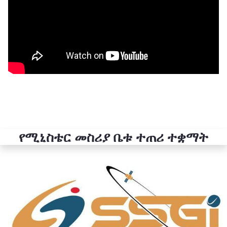
የሚኒስቴር መስሪያ ቤቱ ተጠሪ ተቋማት