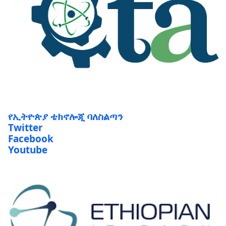
የኢትዮጵያ ቴክኖሎጂ ባለስልጣን
Twitter
Facebook
Youtube