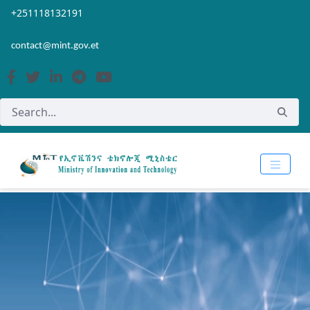
Skip to Main Content
Open Accessibility Menu
+251118132191
contact@mint.gov.et