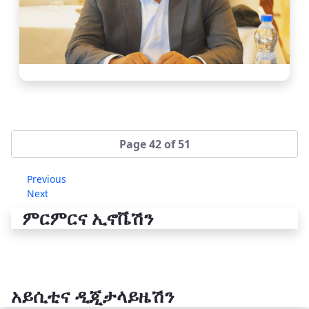
Page 42 of 51
Previous
Next
ምርምርና ኢኖቬሽን
አይሲቲና ዲጂታላይዜሽን