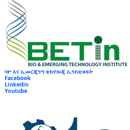
ባዮ እና ኢመርጂንግ ቴክኖሎጂ ኢንስቲቱዩት
Facebook
Linkedin
Youtube