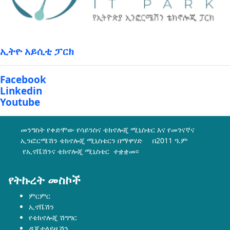
ኢትዮ አይሲቲ ፓርክ
Facebook
Linkedin
Youtube
መንግስት የቀድሞው የሳይንስና ቴክኖሎጂ ሚኒስቴር እና የመገናኛና
ኢንፎርሜሽን ቴክኖሎጂ ሚኒስቴርን በማዋሃድ በ2011 ዓ.ም
የኢኖቬሽንና ቴክኖሎጂ ሚኒስቴር ተቋቋመ፡፡
የትኩረት መስኮች
ምርምር
ኢኖቬሽን
የቴክኖሎጂ ሽግግር
ዲጂታላይዜሽን