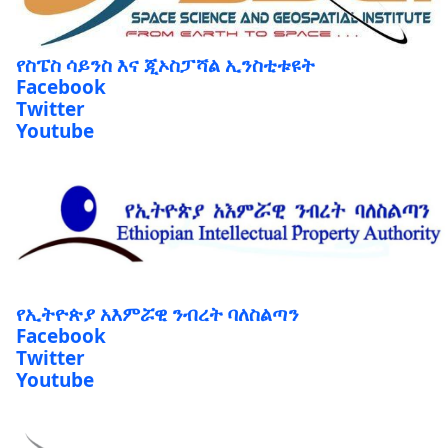
የስፔስ ሳይንስ እና ጂኦስፓሻል ኢንስቲቱዩት
Facebook
Twitter
Youtube
የኢትዮጵያ አእምሯዊ ንብረት ባለስልጣን
Facebook
Twitter
Youtube