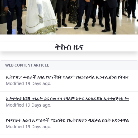
ትኩስ ዜና
WEB CONTENT ARTICLE
ኢትዮጵያ መስራች አባል የሆነችበት የአለም የአርተፊሻል ኢንተሊጀንስ የትብብር ድርጅት (
Modified 19 Days ago.
ኢትዮጵያ ከ29 ሀገራት ጋር በመሆን የዓለም አቀፍ አርቴፊሻል ኢንተለጀንስ ትብብ
Modified 19 Days ago.
የተባበሩት አረብ ኤምሬቶች ሚኒስትር የኢትዮጵያን ዲጂታል ስኬት አድንቀዋል —የ
Modified 19 Days ago.