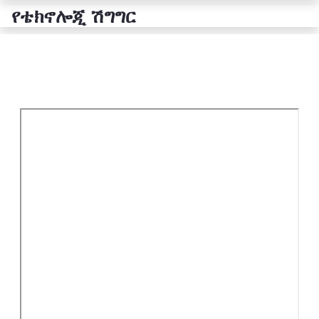
የቴክኖሎጂ ሽግግር