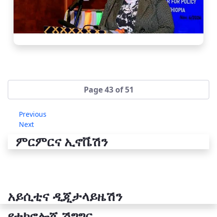
Page 43 of 51
Previous
Next
ምርምርና ኢኖቬሽን
አይሲቲና ዲጂታላይዜሽን
የቴክኖሎጂ ሽግግር