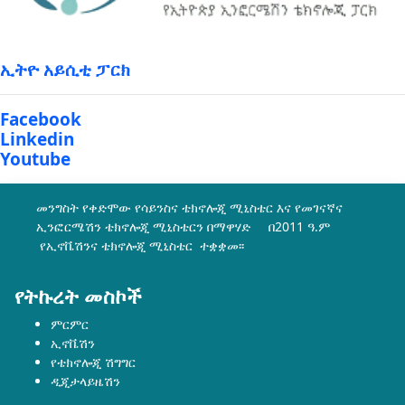
ኢትዮ አይሲቲ ፓርክ
Facebook
Linkedin
Youtube
መንግስት የቀድሞው የሳይንስና ቴክኖሎጂ ሚኒስቴር እና የመገናኛና
ኢንፎርሜሽን ቴክኖሎጂ ሚኒስቴርን በማዋሃድ በ2011 ዓ.ም
የኢኖቬሽንና ቴክኖሎጂ ሚኒስቴር ተቋቋመ፡፡
የትኩረት መስኮች
ምርምር
ኢኖቬሽን
የቴክኖሎጂ ሽግግር
ዲጂታላይዜሽን