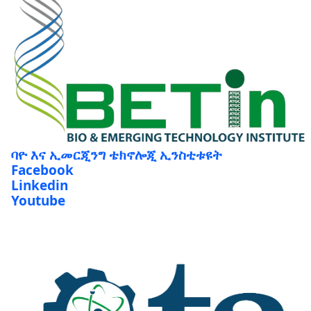
ባዮ እና ኢመርጂንግ ቴክኖሎጂ ኢንስቲቱዩት
Facebook
Linkedin
Youtube