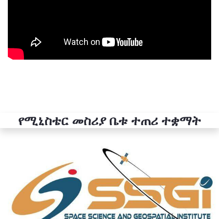
የሚኒስቴር መስሪያ ቤቱ ተጠሪ ተቋማት