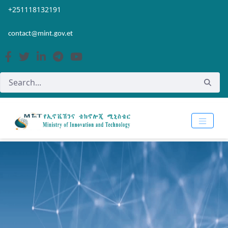
Skip to Main Content
Open Accessibility Menu
+251118132191
contact@mint.gov.et