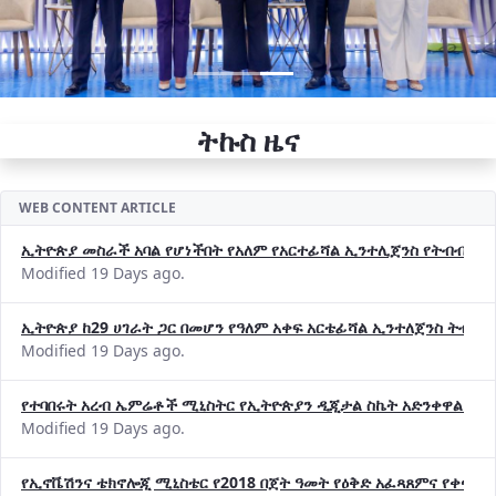
ትኩስ ዜና
WEB CONTENT ARTICLE
ኢትዮጵያ መስራች አባል የሆነችበት የአለም የአርተፊሻል ኢንተሊጀንስ የትብብር ድርጅት (
Modified 19 Days ago.
ኢትዮጵያ ከ29 ሀገራት ጋር በመሆን የዓለም አቀፍ አርቴፊሻል ኢንተለጀንስ ትብብ
Modified 19 Days ago.
የተባበሩት አረብ ኤምሬቶች ሚኒስትር የኢትዮጵያን ዲጂታል ስኬት አድንቀዋል —የ
Modified 19 Days ago.
የኢኖቬሽንና ቴክኖሎጂ ሚኒስቴር የ2018 በጀት ዓመት የዕቅድ አፈጻጸምና የቀጣይ 