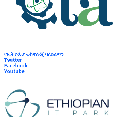
የኢትዮጵያ ቴክኖሎጂ ባለስልጣን
Twitter
Facebook
Youtube