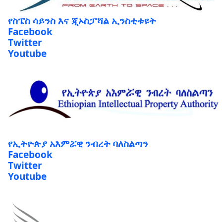
የስፔስ ሳይንስ እና ጂኦስፓሻል ኢንስቲቱዩት
Facebook
Twitter
Youtube
የኢትዮጵያ አእምሯዊ ንብረት ባለስልጣን
Facebook
Twitter
Youtube