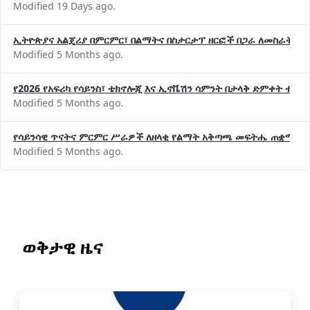
Modified 19 Days ago.
ኢትዮጵያና አልጄሪያ በምርምር፣ በልማትና በስታርታፕ ዘርፎች በጋራ ለመስራት መከሩ
Modified 5 Months ago.
የ2026 የአፍሪካ የሳይንስ፣ ቴክኖሎጂ እና ኢኖቬሽን ሳምንት በታላቅ ድምቀት ተጠና
Modified 5 Months ago.
የሳይንሳዊ ጥናትና ምርምር ሥራዎች ለዘላቂ የልማት አቅጣጫ መፍትሔ ጠቋሚ መ
Modified 5 Months ago.
ወቅታዊ ዜና