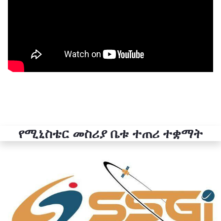
የሚኒስቴር መስሪያ ቤቱ ተጠሪ ተቋማት