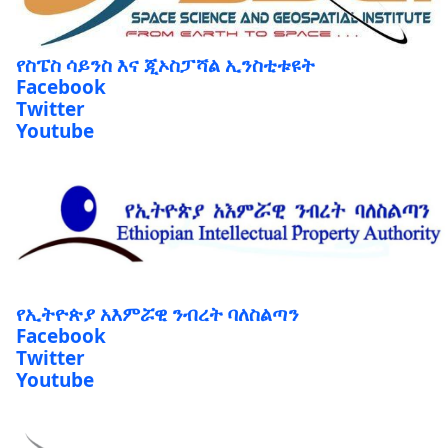
የስፔስ ሳይንስ እና ጂኦስፓሻል ኢንስቲቱዩት
Facebook
Twitter
Youtube
የኢትዮጵያ አእምሯዊ ንብረት ባለስልጣን
Facebook
Twitter
Youtube