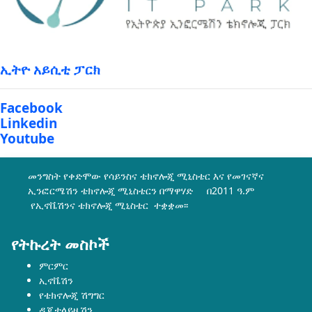
ኢትዮ አይሲቲ ፓርክ
Facebook
Linkedin
Youtube
መንግስት የቀድሞው የሳይንስና ቴክኖሎጂ ሚኒስቴር እና የመገናኛና
ኢንፎርሜሽን ቴክኖሎጂ ሚኒስቴርን በማዋሃድ በ2011 ዓ.ም
የኢኖቬሽንና ቴክኖሎጂ ሚኒስቴር ተቋቋመ፡፡
የትኩረት መስኮች
ምርምር
ኢኖቬሽን
የቴክኖሎጂ ሽግግር
ዲጂታላይዜሽን