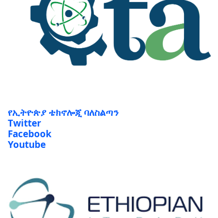
የኢትዮጵያ ቴክኖሎጂ ባለስልጣን
Twitter
Facebook
Youtube