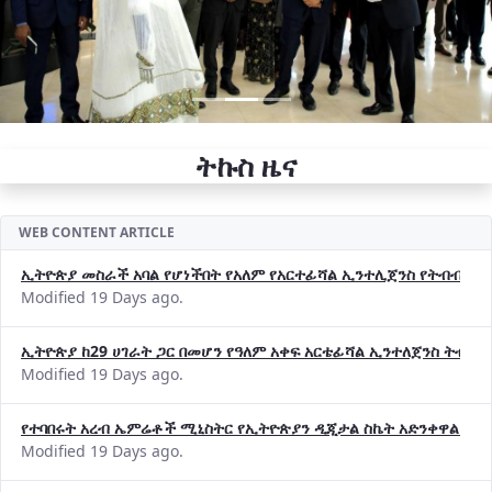
ትኩስ ዜና
WEB CONTENT ARTICLE
ኢትዮጵያ መስራች አባል የሆነችበት የአለም የአርተፊሻል ኢንተሊጀንስ የትብብር ድርጅት (
Modified 19 Days ago.
ኢትዮጵያ ከ29 ሀገራት ጋር በመሆን የዓለም አቀፍ አርቴፊሻል ኢንተለጀንስ ትብብ
Modified 19 Days ago.
የተባበሩት አረብ ኤምሬቶች ሚኒስትር የኢትዮጵያን ዲጂታል ስኬት አድንቀዋል —የ
Modified 19 Days ago.
የኢኖቬሽንና ቴክኖሎጂ ሚኒስቴር የ2018 በጀት ዓመት የዕቅድ አፈጻጸምና የቀጣይ 