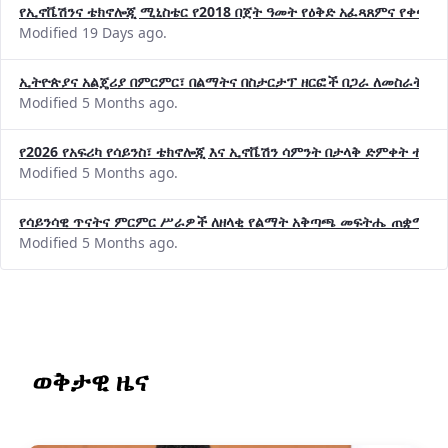
Modified 19 Days ago.
ኢትዮጵያና አልጄሪያ በምርምር፣ በልማትና በስታርታፕ ዘርፎች በጋራ ለመስራት መከሩ
Modified 5 Months ago.
የ2026 የአፍሪካ የሳይንስ፣ ቴክኖሎጂ እና ኢኖቬሽን ሳምንት በታላቅ ድምቀት ተጠና
Modified 5 Months ago.
የሳይንሳዊ ጥናትና ምርምር ሥራዎች ለዘላቂ የልማት አቅጣጫ መፍትሔ ጠቋሚ መ
Modified 5 Months ago.
ወቅታዊ ዜና