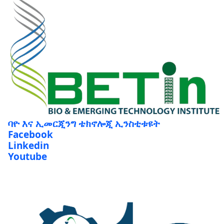
ባዮ እና ኢመርጂንግ ቴክኖሎጂ ኢንስቲቱዩት
Facebook
Linkedin
Youtube