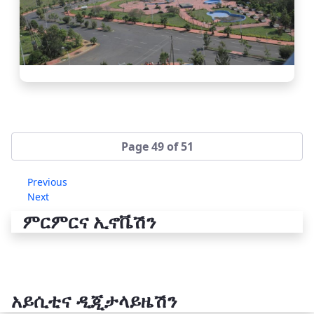
Page 49 of 51
Previous
Next
ምርምርና ኢኖቬሽን
አይሲቲና ዲጂታላይዜሽን
የቴክኖሎጂ ሽግግር