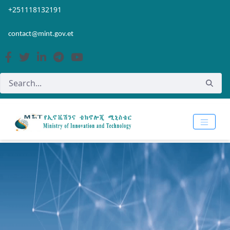
Skip to Main Content
Open Accessibility Menu
+251118132191
contact@mint.gov.et