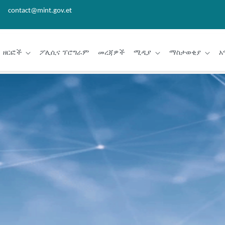
contact@mint.gov.et
ዘርፎች
ፖሊሲና ፕሮግራም
መረጃዎች
ሚዲያ
ማስታወቂያ
አ