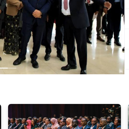
 በኢትዮጵያ ዲጂታል ትራንስፎርሜሽን ጉዞ