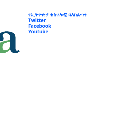
የኢትዮጵያ ቴክኖሎጂ ባለስልጣን
Twitter
Facebook
Youtube