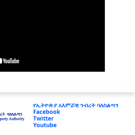
የኢትዮጵያ አእምሯዊ ንብረት ባለስልጣን
Facebook
Twitter
Youtube