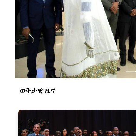
በአዲስ አበባ ሳይንስ ሙዚየም
ወቅታዊ ዜና