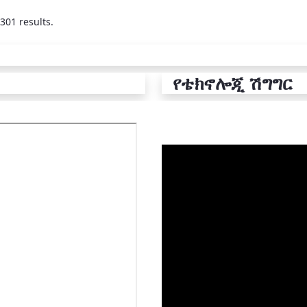
301 results.
የቴክኖሎጂ ሽግግር