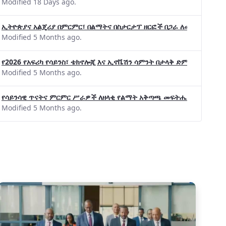
Modified 18 Days ago.
ኢትዮጵያና አልጄሪያ በምርምር፣ በልማትና በስታርታፕ ዘርፎች በጋራ ለመስራት መከሩ፡፡
Modified 5 Months ago.
የ2026 የአፍሪካ የሳይንስ፣ ቴክኖሎጂ እና ኢኖቬሽን ሳምንት በታላቅ ድምቀት ተጠናቀቀ
Modified 5 Months ago.
የሳይንሳዊ ጥናትና ምርምር ሥራዎች ለዘላቂ የልማት አቅጣጫ መፍትሔ ጠቋሚ መሆና
Modified 5 Months ago.