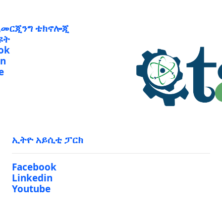
ኢመርጂንግ ቴክኖሎጂ
ዩት
ok
in
e
ኢትዮ አይሲቲ ፓርክ
Facebook
Linkedin
Youtube