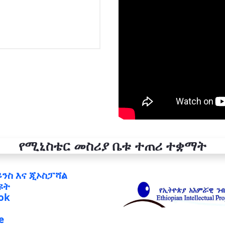
የሚኒስቴር መስሪያ ቤቱ ተጠሪ ተቋማት
ይንስ እና ጂኦስፓሻል
ዩት
ok
e