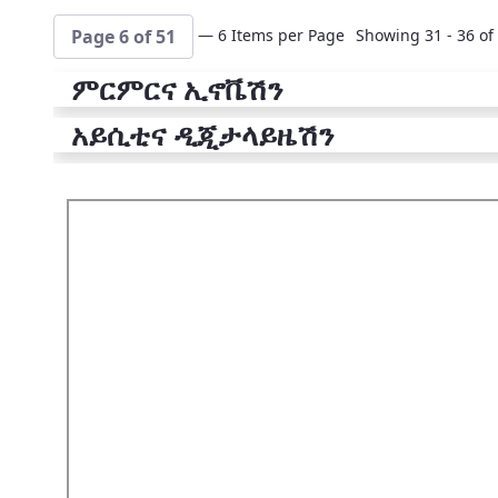
— 6 Items per Page
Showing 31 - 36 of 
Page 6 of 51
ምርምርና ኢኖቬሽን
አይሲቲና ዲጂታላይዜሽን