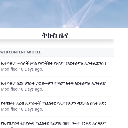
ትኩስ ዜና
WEB CONTENT ARTICLE
ኢትዮጵያ መስራች አባል የሆነችበት የአለም የአርተፊሻል ኢንተሊጀንስ የትብብር ድርጅት (Wo
Modified 18 Days ago.
ኢትዮጵያ ከ29 ሀገራት ጋር በመሆን የዓለም አቀፍ አርቴፊሻል ኢንተለጀንስ ትብብር 
Modified 18 Days ago.
የተባበሩት አረብ ኤምሬቶች ሚኒስትር የኢትዮጵያን ዲጂታል ስኬት አድንቀዋል —የኢት
Modified 18 Days ago.
የኢኖቬሽንና ቴክኖሎጂ ሚኒስቴር የ2018 በጀት ዓመት የዕቅድ አፈጻጸምና የቀጣይ አቅ