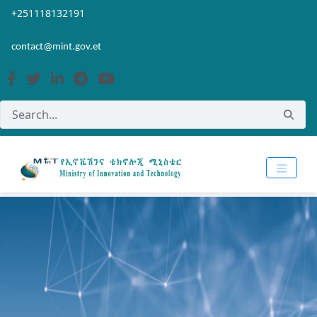
Skip to Main Content
Open Accessibility Menu
+251118132191
contact@mint.gov.et