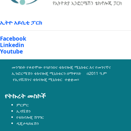
ኢትዮ አይሲቲ ፓርክ
Facebook
Linkedin
Youtube
መንግስት የቀድሞው የሳይንስና ቴክኖሎጂ ሚኒስቴር እና የመገናኛና
ኢንፎርሜሽን ቴክኖሎጂ ሚኒስቴርን በማዋሃድ በ2011 ዓ.ም
የኢኖቬሽንና ቴክኖሎጂ ሚኒስቴር ተቋቋመ፡፡
የትኩረት መስኮች
ምርምር
ኢኖቬሽን
የቴክኖሎጂ ሽግግር
ዲጂታላይዜሽን