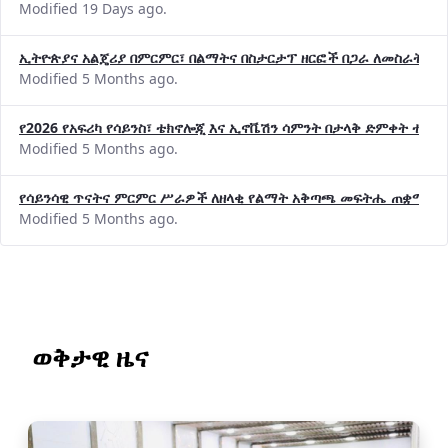
የኢኖቬሽንና ቴክኖሎጂ ሚኒስቴር የ2018 በጀት ዓመት የዕቅድ አፈጻጸምና የቀጣይ 
Modified 19 Days ago.
ኢትዮጵያና አልጄሪያ በምርምር፣ በልማትና በስታርታፕ ዘርፎች በጋራ ለመስራት መከሩ
Modified 5 Months ago.
የ2026 የአፍሪካ የሳይንስ፣ ቴክኖሎጂ እና ኢኖቬሽን ሳምንት በታላቅ ድምቀት ተጠና
Modified 5 Months ago.
የሳይንሳዊ ጥናትና ምርምር ሥራዎች ለዘላቂ የልማት አቅጣጫ መፍትሔ ጠቋሚ መ
Modified 5 Months ago.
ወቅታዊ ዜና