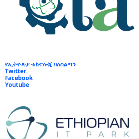
የኢትዮጵያ ቴክኖሎጂ ባለስልጣን
Twitter
Facebook
Youtube