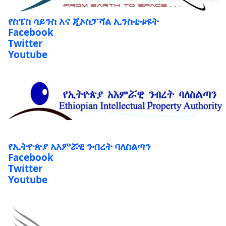
የስፔስ ሳይንስ እና ጂኦስፓሻል ኢንስቲቱዩት
Facebook
Twitter
Youtube
የኢትዮጵያ አእምሯዊ ንብረት ባለስልጣን
Facebook
Twitter
Youtube