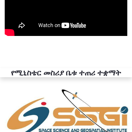
የሚኒስቴር መስሪያ ቤቱ ተጠሪ ተቋማት