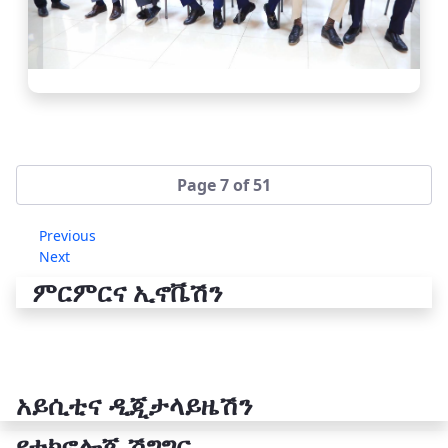
Page 7 of 51
Previous
Next
ምርምርና ኢኖቬሽን
አይሲቲና ዲጂታላይዜሽን