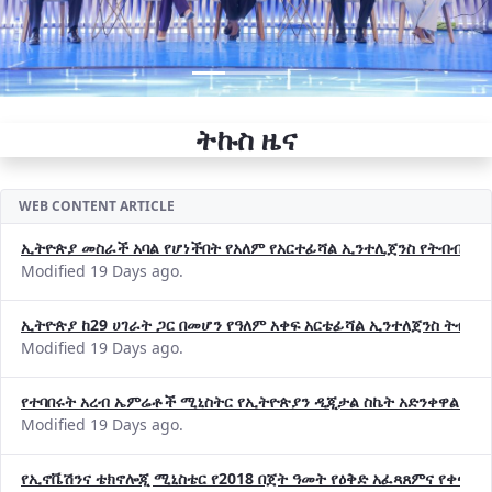
ትኩስ ዜና
WEB CONTENT ARTICLE
ኢትዮጵያ መስራች አባል የሆነችበት የአለም የአርተፊሻል ኢንተሊጀንስ የትብብር ድርጅት (
Modified 19 Days ago.
ኢትዮጵያ ከ29 ሀገራት ጋር በመሆን የዓለም አቀፍ አርቴፊሻል ኢንተለጀንስ ትብብ
Modified 19 Days ago.
የተባበሩት አረብ ኤምሬቶች ሚኒስትር የኢትዮጵያን ዲጂታል ስኬት አድንቀዋል —የ
Modified 19 Days ago.