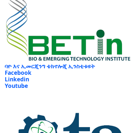
ባዮ እና ኢመርጂንግ ቴክኖሎጂ ኢንስቲቱዩት
Facebook
Linkedin
Youtube