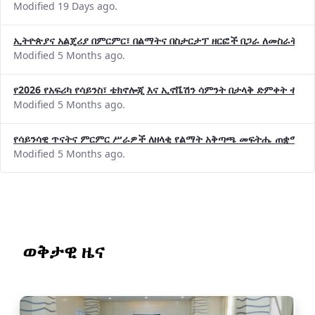
Modified 19 Days ago.
ኢትዮጵያና አልጄሪያ በምርምር፣ በልማትና በስታርታፕ ዘርፎች በጋራ ለመስራት መከሩ
Modified 5 Months ago.
የ2026 የአፍሪካ የሳይንስ፣ ቴክኖሎጂ እና ኢኖቬሽን ሳምንት በታላቅ ድምቀት ተጠና
Modified 5 Months ago.
የሳይንሳዊ ጥናትና ምርምር ሥራዎች ለዘላቂ የልማት አቅጣጫ መፍትሔ ጠቋሚ መ
Modified 5 Months ago.
ወቅታዊ ዜና