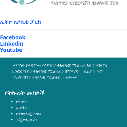
ኢትዮ አይሲቲ ፓርክ
Facebook
Linkedin
Youtube
መንግስት የቀድሞው የሳይንስና ቴክኖሎጂ ሚኒስቴር እና የመገናኛና
ኢንፎርሜሽን ቴክኖሎጂ ሚኒስቴርን በማዋሃድ በ2011 ዓ.ም
የኢኖቬሽንና ቴክኖሎጂ ሚኒስቴር ተቋቋመ፡፡
የትኩረት መስኮች
ምርምር
ኢኖቬሽን
የቴክኖሎጂ ሽግግር
ዲጂታላይዜሽን