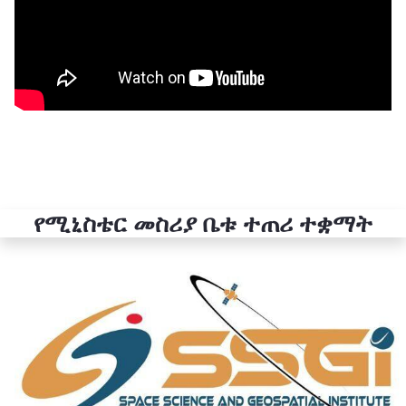
የሚኒስቴር መስሪያ ቤቱ ተጠሪ ተቋማት