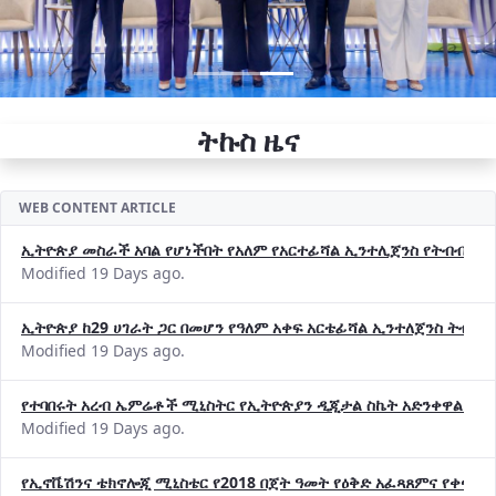
ትኩስ ዜና
WEB CONTENT ARTICLE
ኢትዮጵያ መስራች አባል የሆነችበት የአለም የአርተፊሻል ኢንተሊጀንስ የትብብር ድርጅት (
Modified 19 Days ago.
ኢትዮጵያ ከ29 ሀገራት ጋር በመሆን የዓለም አቀፍ አርቴፊሻል ኢንተለጀንስ ትብብ
Modified 19 Days ago.
የተባበሩት አረብ ኤምሬቶች ሚኒስትር የኢትዮጵያን ዲጂታል ስኬት አድንቀዋል —የ
Modified 19 Days ago.
የኢኖቬሽንና ቴክኖሎጂ ሚኒስቴር የ2018 በጀት ዓመት የዕቅድ አፈጻጸምና የቀጣይ 