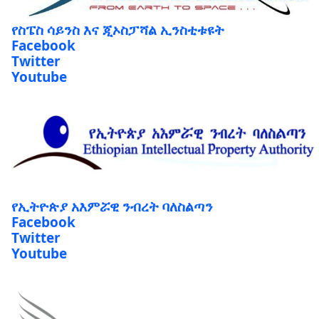
የስፔስ ሳይንስ እና ጂኦስፓሻል ኢንስቲቱዩት
Facebook
Twitter
Youtube
የኢትዮጵያ አእምሯዊ ንብረት ባለስልጣን
Facebook
Twitter
Youtube