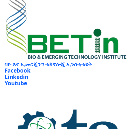
ባዮ እና ኢመርጂንግ ቴክኖሎጂ ኢንስቲቱዩት
Facebook
Linkedin
Youtube