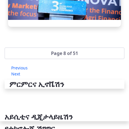
Page 8 of 51
Previous
Next
ምርምርና ኢኖቬሽን
አይሲቲና ዲጂታላይዜሽን
የቴክኖሎጂ ሽግግር