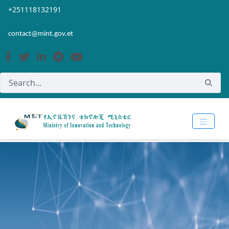
Skip to Main Content
Open Accessibility Menu
+251118132191
contact@mint.gov.et