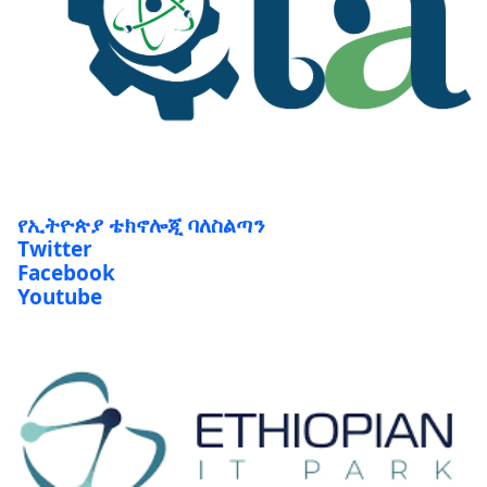
የኢትዮጵያ ቴክኖሎጂ ባለስልጣን
Twitter
Facebook
Youtube