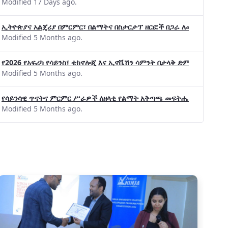
Modified 17 Days ago.
ኢትዮጵያና አልጄሪያ በምርምር፣ በልማትና በስታርታፕ ዘርፎች በጋራ ለመስራት መከሩ፡፡
Modified 5 Months ago.
የ2026 የአፍሪካ የሳይንስ፣ ቴክኖሎጂ እና ኢኖቬሽን ሳምንት በታላቅ ድምቀት ተጠናቀቀ
Modified 5 Months ago.
የሳይንሳዊ ጥናትና ምርምር ሥራዎች ለዘላቂ የልማት አቅጣጫ መፍትሔ ጠቋሚ መሆና
Modified 5 Months ago.