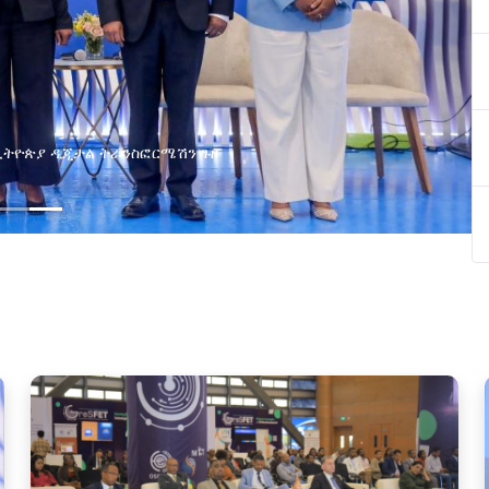
ያዘ የኢኖቬሽን፣የዲጅታል ኢኮኖሚ እና
ጂ የጋራ ግብረሃይል ተቋቋመ