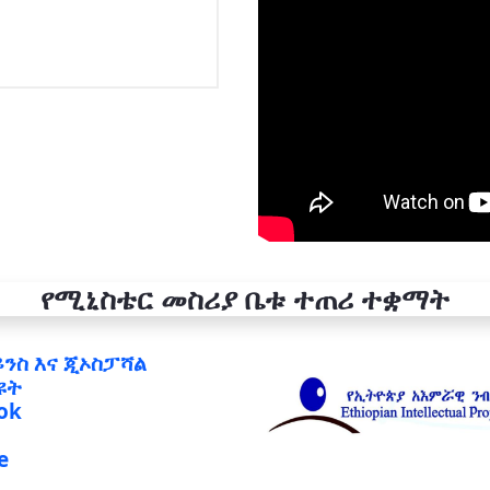
የሚኒስቴር መስሪያ ቤቱ ተጠሪ ተቋማት
ይንስ እና ጂኦስፓሻል
ዩት
ok
e