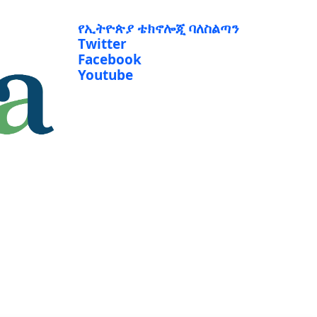
የኢትዮጵያ ቴክኖሎጂ ባለስልጣን
Twitter
Facebook
Youtube