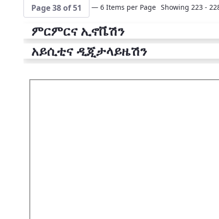
— 6 Items per Page
Showing 223 - 228
Page 38 of 51
ምርምርና ኢኖቬሽን
አይሲቲና ዲጂታላይዜሽን