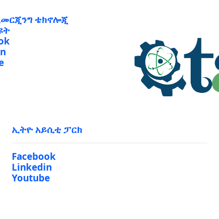
ኢመርጂንግ ቴክኖሎጂ
ዩት
ok
in
e
ኢትዮ አይሲቲ ፓርክ
Facebook
Linkedin
Youtube