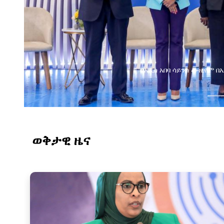
የልማት አጋሮች በአባልነት የየ
የኢንፎርሜሽን ቴክኖሎ
ወቅታዊ ዜና