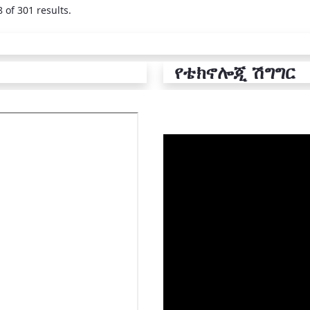
 of 301 results.
የቴክኖሎጂ ሽግግር