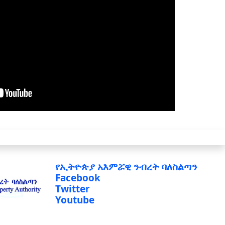
የኢትዮጵያ አእምሯዊ ንብረት ባለስልጣን
Facebook
Twitter
Youtube