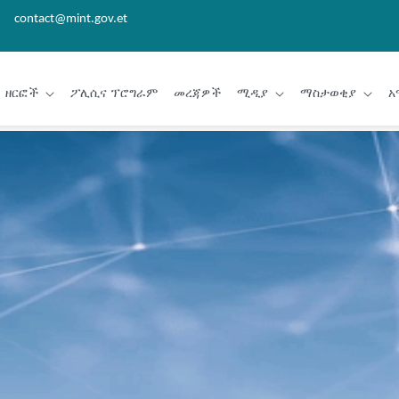
contact@mint.gov.et
ዘርፎች
ፖሊሲና ፕሮግራም
መረጃዎች
ሚዲያ
ማስታወቂያ
አ