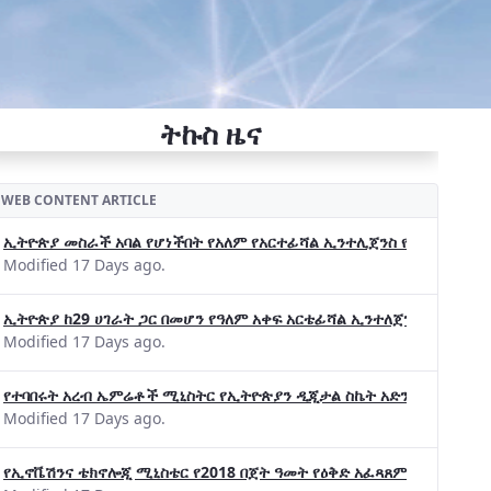
ትኩስ ዜና
WEB CONTENT ARTICLE
ኢትዮጵያ መስራች አባል የሆነችበት የአለም የአርተፊሻል ኢንተሊጀንስ የትብብር ድርጅት (Wo
Modified 17 Days ago.
ኢትዮጵያ ከ29 ሀገራት ጋር በመሆን የዓለም አቀፍ አርቴፊሻል ኢንተለጀንስ ትብብር 
Modified 17 Days ago.
የተባበሩት አረብ ኤምሬቶች ሚኒስትር የኢትዮጵያን ዲጂታል ስኬት አድንቀዋል —የኢት
Modified 17 Days ago.
የኢኖቬሽንና ቴክኖሎጂ ሚኒስቴር የ2018 በጀት ዓመት የዕቅድ አፈጻጸምና የቀጣይ አቅ