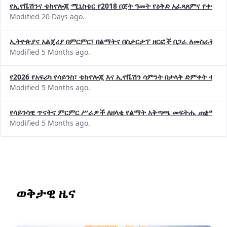
የኢኖቬሽንና ቴክኖሎጂ ሚኒስቴር የ2018 በጀት ዓመት የዕቅድ አፈጻጸምና የቀጣይ 
Modified 20 Days ago.
ኢትዮጵያና አልጄሪያ በምርምር፣ በልማትና በስታርታፕ ዘርፎች በጋራ ለመስራት መከሩ
Modified 5 Months ago.
የ2026 የአፍሪካ የሳይንስ፣ ቴክኖሎጂ እና ኢኖቬሽን ሳምንት በታላቅ ድምቀት ተጠና
Modified 5 Months ago.
የሳይንሳዊ ጥናትና ምርምር ሥራዎች ለዘላቂ የልማት አቅጣጫ መፍትሔ ጠቋሚ መ
Modified 5 Months ago.
ወቅታዊ ዜና