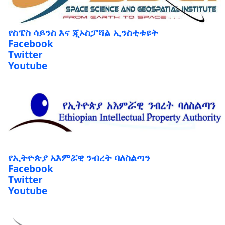
የስፔስ ሳይንስ እና ጂኦስፓሻል ኢንስቲቱዩት
Facebook
Twitter
Youtube
የኢትዮጵያ አእምሯዊ ንብረት ባለስልጣን
Facebook
Twitter
Youtube