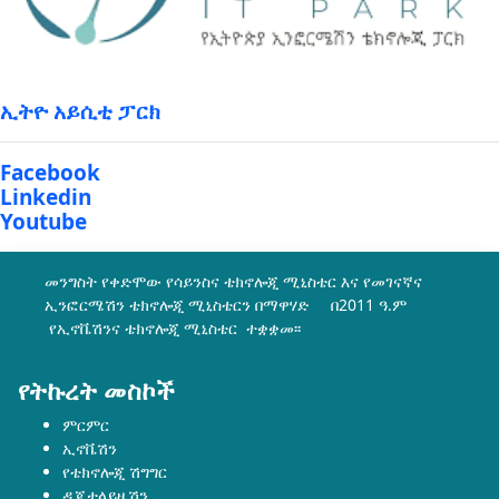
ኢትዮ አይሲቲ ፓርክ
Facebook
Linkedin
Youtube
መንግስት የቀድሞው የሳይንስና ቴክኖሎጂ ሚኒስቴር እና የመገናኛና
ኢንፎርሜሽን ቴክኖሎጂ ሚኒስቴርን በማዋሃድ በ2011 ዓ.ም
የኢኖቬሽንና ቴክኖሎጂ ሚኒስቴር ተቋቋመ፡፡
የትኩረት መስኮች
ምርምር
ኢኖቬሽን
የቴክኖሎጂ ሽግግር
ዲጂታላይዜሽን