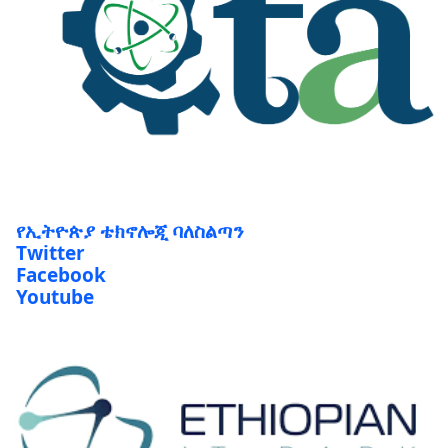
የኢትዮጵያ ቴክኖሎጂ ባለስልጣን
Twitter
Facebook
Youtube