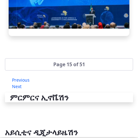
Page 15 of 51
Previous
Next
ምርምርና ኢኖቬሽን
አይሲቲና ዲጂታላይዜሽን