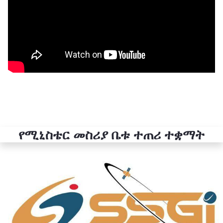
የሚኒስቴር መስሪያ ቤቱ ተጠሪ ተቋማት