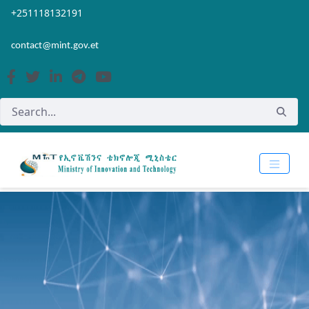
Skip to Main Content
Open Accessibility Menu
+251118132191
contact@mint.gov.et