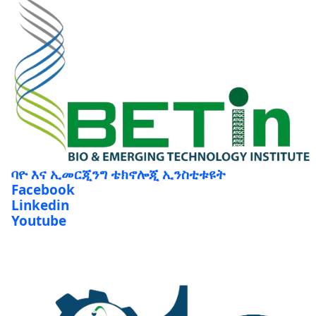
ባዮ እና ኢመርጂንግ ቴክኖሎጂ ኢንስቲቱዩት
Facebook
Linkedin
Youtube