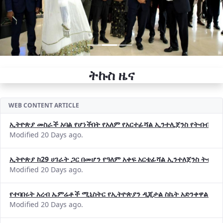
ትኩስ ዜና
WEB CONTENT ARTICLE
ኢትዮጵያ መስራች አባል የሆነችበት የአለም የአርተፊሻል ኢንተሊጀንስ የትብብር ድርጅት (
Modified 20 Days ago.
ኢትዮጵያ ከ29 ሀገራት ጋር በመሆን የዓለም አቀፍ አርቴፊሻል ኢንተለጀንስ ትብብ
Modified 20 Days ago.
የተባበሩት አረብ ኤምሬቶች ሚኒስትር የኢትዮጵያን ዲጂታል ስኬት አድንቀዋል —የ
Modified 20 Days ago.