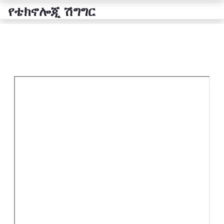
የቴክኖሎጂ ሽግግር