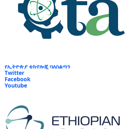
የኢትዮጵያ ቴክኖሎጂ ባለስልጣን
Twitter
Facebook
Youtube