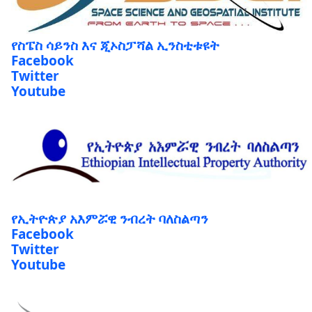
የስፔስ ሳይንስ እና ጂኦስፓሻል ኢንስቲቱዩት
Facebook
Twitter
Youtube
የኢትዮጵያ አእምሯዊ ንብረት ባለስልጣን
Facebook
Twitter
Youtube