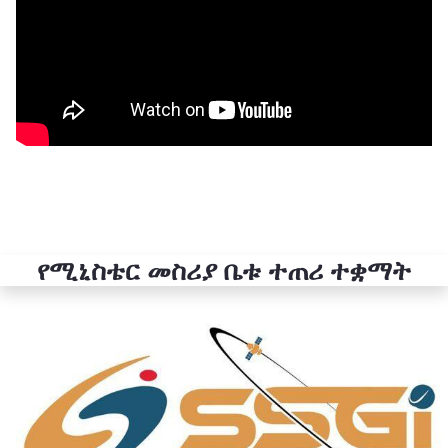
የሚኒስቴር መስሪያ ቤቱ ተጠሪ ተቋማት