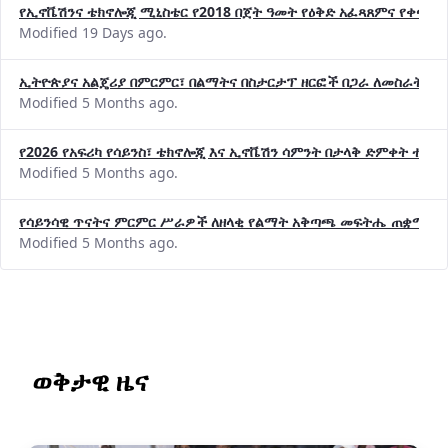
የኢኖቬሽንና ቴክኖሎጂ ሚኒስቴር የ2018 በጀት ዓመት የዕቅድ አፈጻጸምና የቀጣይ 
Modified 19 Days ago.
ኢትዮጵያና አልጄሪያ በምርምር፣ በልማትና በስታርታፕ ዘርፎች በጋራ ለመስራት መከሩ
Modified 5 Months ago.
የ2026 የአፍሪካ የሳይንስ፣ ቴክኖሎጂ እና ኢኖቬሽን ሳምንት በታላቅ ድምቀት ተጠና
Modified 5 Months ago.
የሳይንሳዊ ጥናትና ምርምር ሥራዎች ለዘላቂ የልማት አቅጣጫ መፍትሔ ጠቋሚ መ
Modified 5 Months ago.
ወቅታዊ ዜና