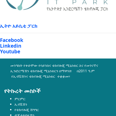
ኢትዮ አይሲቲ ፓርክ
Facebook
Linkedin
Youtube
መንግስት የቀድሞው የሳይንስና ቴክኖሎጂ ሚኒስቴር እና የመገናኛና
ኢንፎርሜሽን ቴክኖሎጂ ሚኒስቴርን በማዋሃድ በ2011 ዓ.ም
የኢኖቬሽንና ቴክኖሎጂ ሚኒስቴር ተቋቋመ፡፡
የትኩረት መስኮች
ምርምር
ኢኖቬሽን
የቴክኖሎጂ ሽግግር
ዲጂታላይዜሽን