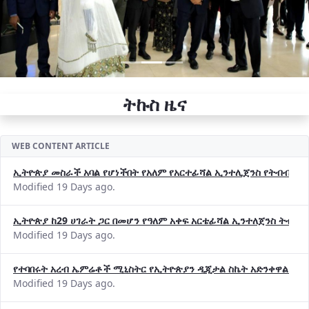
ትኩስ ዜና
WEB CONTENT ARTICLE
ኢትዮጵያ መስራች አባል የሆነችበት የአለም የአርተፊሻል ኢንተሊጀንስ የትብብር ድርጅት (
Modified 19 Days ago.
ኢትዮጵያ ከ29 ሀገራት ጋር በመሆን የዓለም አቀፍ አርቴፊሻል ኢንተለጀንስ ትብብ
Modified 19 Days ago.
የተባበሩት አረብ ኤምሬቶች ሚኒስትር የኢትዮጵያን ዲጂታል ስኬት አድንቀዋል —የ
Modified 19 Days ago.