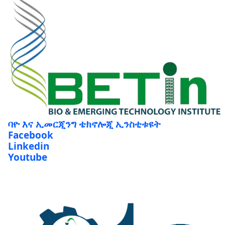
ባዮ እና ኢመርጂንግ ቴክኖሎጂ ኢንስቲቱዩት
Facebook
Linkedin
Youtube