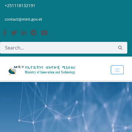
Skip to Main Content
Open Accessibility Menu
+251118132191
contact@mint.gov.et