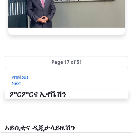
Page 17 of 51
Previous
Next
ምርምርና ኢኖቬሽን
አይሲቲና ዲጂታላይዜሽን