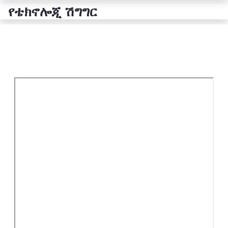
የቴክኖሎጂ ሽግግር