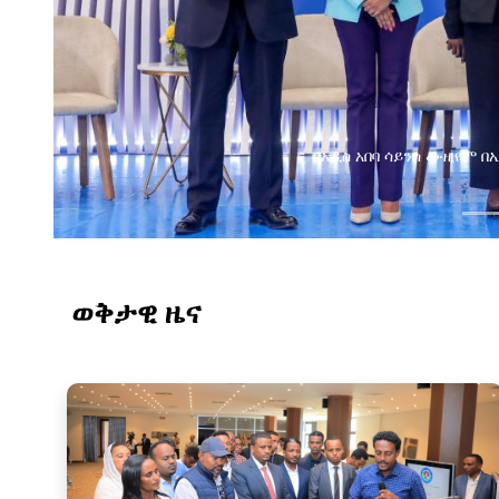
የልማት አጋሮች በአባልነት የየ
የኢንፎርሜሽን ቴክኖሎ
ወቅታዊ ዜና