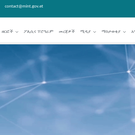
contact@mint.gov.et
ዘርፎች
ፖሊሲና ፕሮግራም
መረጃዎች
ሚዲያ
ማስታወቂያ
አ