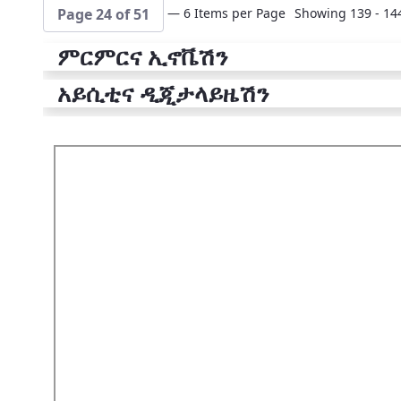
— 6 Items per Page
Showing 139 - 144
Page 24 of 51
ምርምርና ኢኖቬሽን
አይሲቲና ዲጂታላይዜሽን