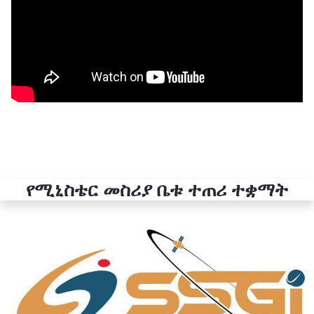
የሚኒስቴር መስሪያ ቤቱ ተጠሪ ተቋማት