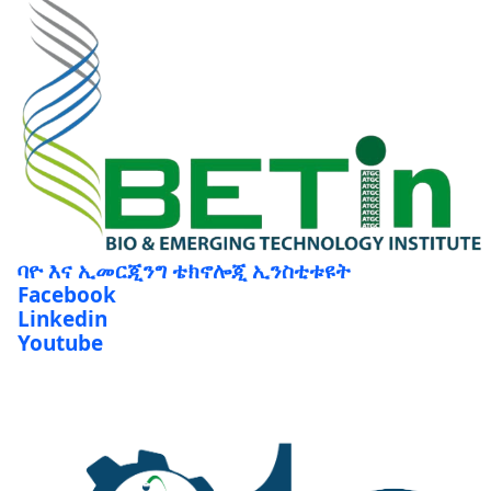
ባዮ እና ኢመርጂንግ ቴክኖሎጂ ኢንስቲቱዩት
Facebook
Linkedin
Youtube