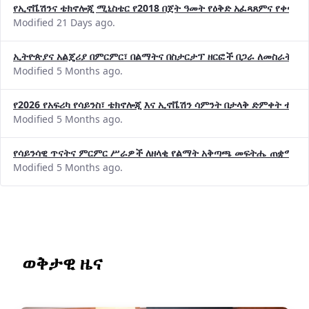
Modified 21 Days ago.
ኢትዮጵያና አልጄሪያ በምርምር፣ በልማትና በስታርታፕ ዘርፎች በጋራ ለመስራት መከሩ
Modified 5 Months ago.
የ2026 የአፍሪካ የሳይንስ፣ ቴክኖሎጂ እና ኢኖቬሽን ሳምንት በታላቅ ድምቀት ተጠና
Modified 5 Months ago.
የሳይንሳዊ ጥናትና ምርምር ሥራዎች ለዘላቂ የልማት አቅጣጫ መፍትሔ ጠቋሚ መ
Modified 5 Months ago.
ወቅታዊ ዜና