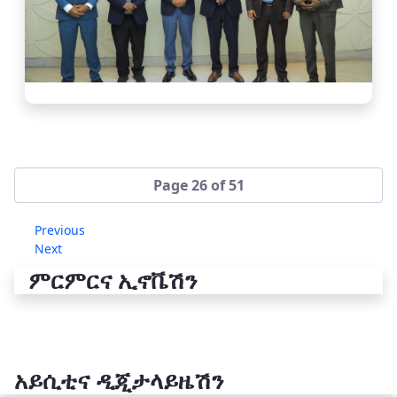
Page 26 of 51
Previous
Next
ምርምርና ኢኖቬሽን
አይሲቲና ዲጂታላይዜሽን
የቴክኖሎጂ ሽግግር