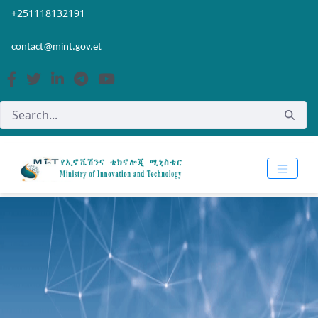
Skip to Main Content
Open Accessibility Menu
+251118132191
contact@mint.gov.et