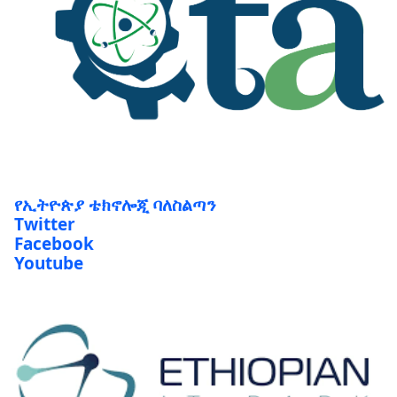
የኢትዮጵያ ቴክኖሎጂ ባለስልጣን
Twitter
Facebook
Youtube