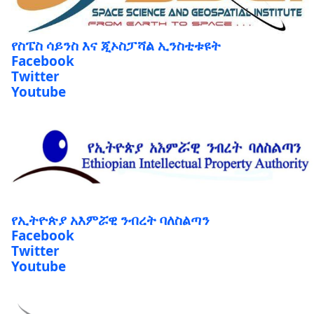
የስፔስ ሳይንስ እና ጂኦስፓሻል ኢንስቲቱዩት
Facebook
Twitter
Youtube
የኢትዮጵያ አእምሯዊ ንብረት ባለስልጣን
Facebook
Twitter
Youtube