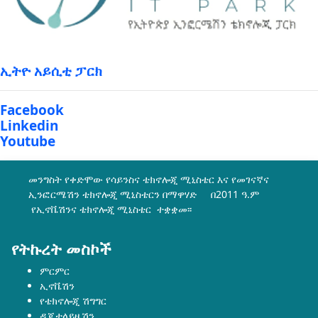
ኢትዮ አይሲቲ ፓርክ
Facebook
Linkedin
Youtube
መንግስት የቀድሞው የሳይንስና ቴክኖሎጂ ሚኒስቴር እና የመገናኛና
ኢንፎርሜሽን ቴክኖሎጂ ሚኒስቴርን በማዋሃድ በ2011 ዓ.ም
የኢኖቬሽንና ቴክኖሎጂ ሚኒስቴር ተቋቋመ፡፡
የትኩረት መስኮች
ምርምር
ኢኖቬሽን
የቴክኖሎጂ ሽግግር
ዲጂታላይዜሽን