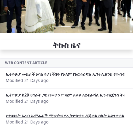
ትኩስ ዜና
WEB CONTENT ARTICLE
ኢትዮጵያ መስራች አባል የሆነችበት የአለም የአርተፊሻል ኢንተሊጀንስ የትብብር ድርጅት (
Modified 21 Days ago.
ኢትዮጵያ ከ29 ሀገራት ጋር በመሆን የዓለም አቀፍ አርቴፊሻል ኢንተለጀንስ ትብብ
Modified 21 Days ago.
የተባበሩት አረብ ኤምሬቶች ሚኒስትር የኢትዮጵያን ዲጂታል ስኬት አድንቀዋል —የ
Modified 21 Days ago.
የኢኖቬሽንና ቴክኖሎጂ ሚኒስቴር የ2018 በጀት ዓመት የዕቅድ አፈጻጸምና የቀጣይ 