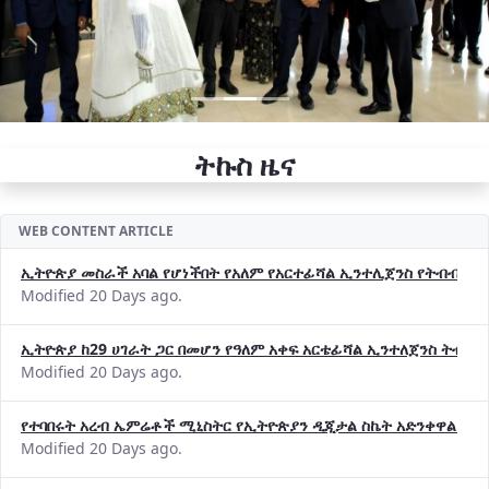
ትኩስ ዜና
WEB CONTENT ARTICLE
ኢትዮጵያ መስራች አባል የሆነችበት የአለም የአርተፊሻል ኢንተሊጀንስ የትብብር ድርጅት (
Modified 20 Days ago.
ኢትዮጵያ ከ29 ሀገራት ጋር በመሆን የዓለም አቀፍ አርቴፊሻል ኢንተለጀንስ ትብብ
Modified 20 Days ago.
የተባበሩት አረብ ኤምሬቶች ሚኒስትር የኢትዮጵያን ዲጂታል ስኬት አድንቀዋል —የ
Modified 20 Days ago.