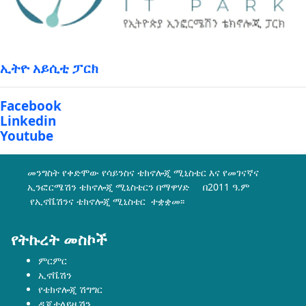
ኢትዮ አይሲቲ ፓርክ
Facebook
Linkedin
Youtube
መንግስት የቀድሞው የሳይንስና ቴክኖሎጂ ሚኒስቴር እና የመገናኛና
ኢንፎርሜሽን ቴክኖሎጂ ሚኒስቴርን በማዋሃድ በ2011 ዓ.ም
የኢኖቬሽንና ቴክኖሎጂ ሚኒስቴር ተቋቋመ፡፡
የትኩረት መስኮች
ምርምር
ኢኖቬሽን
የቴክኖሎጂ ሽግግር
ዲጂታላይዜሽን