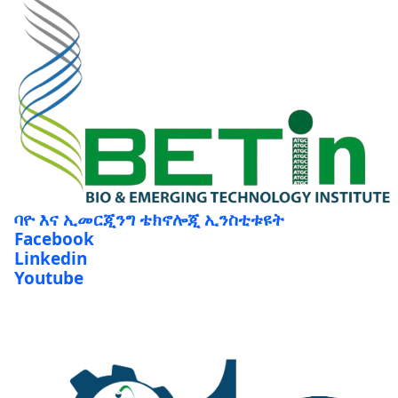
ባዮ እና ኢመርጂንግ ቴክኖሎጂ ኢንስቲቱዩት
Facebook
Linkedin
Youtube