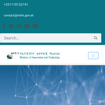
Skip to Main Content
Open Accessibility Menu
+251118132191
contact@mint.gov.et