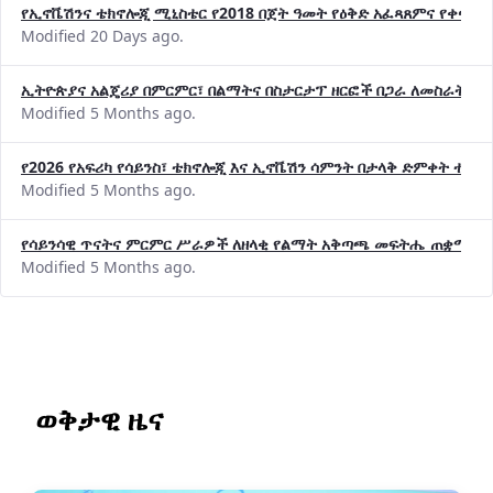
የኢኖቬሽንና ቴክኖሎጂ ሚኒስቴር የ2018 በጀት ዓመት የዕቅድ አፈጻጸምና የቀጣይ 
Modified 20 Days ago.
ኢትዮጵያና አልጄሪያ በምርምር፣ በልማትና በስታርታፕ ዘርፎች በጋራ ለመስራት መከሩ
Modified 5 Months ago.
የ2026 የአፍሪካ የሳይንስ፣ ቴክኖሎጂ እና ኢኖቬሽን ሳምንት በታላቅ ድምቀት ተጠና
Modified 5 Months ago.
የሳይንሳዊ ጥናትና ምርምር ሥራዎች ለዘላቂ የልማት አቅጣጫ መፍትሔ ጠቋሚ መ
Modified 5 Months ago.
ወቅታዊ ዜና