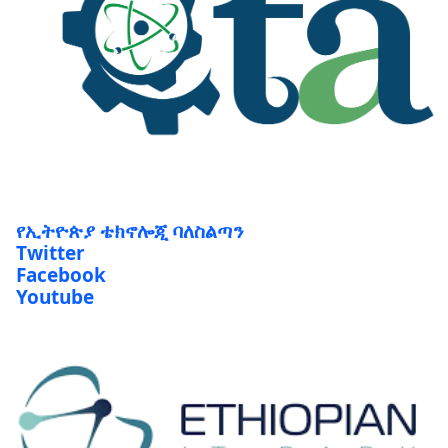
የኢትዮጵያ ቴክኖሎጂ ባለስልጣን
Twitter
Facebook
Youtube