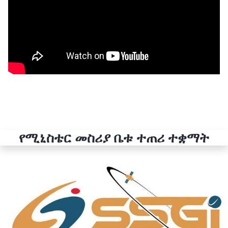
የሚኒስቴር መስሪያ ቤቱ ተጠሪ ተቋማት