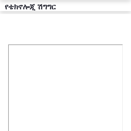
የቴክኖሎጂ ሽግግር