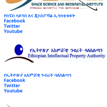
የስፔስ ሳይንስ እና ጂኦስፓሻል ኢንስቲቱዩት
Facebook
Twitter
Youtube
የኢትዮጵያ አእምሯዊ ንብረት ባለስልጣን
Facebook
Twitter
Youtube