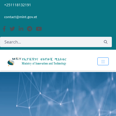
Skip to Main Content
Open Accessibility Menu
+251118132191
contact@mint.gov.et