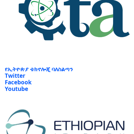
የኢትዮጵያ ቴክኖሎጂ ባለስልጣን
Twitter
Facebook
Youtube