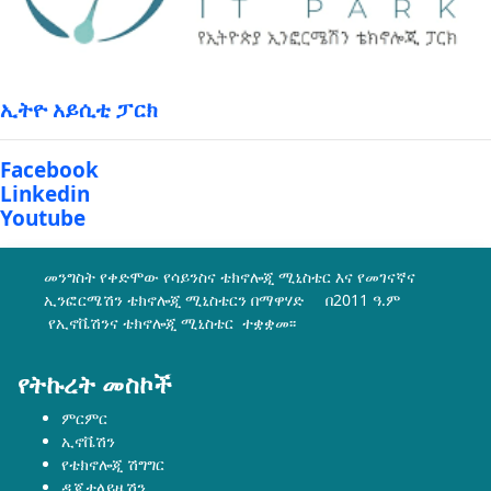
ኢትዮ አይሲቲ ፓርክ
Facebook
Linkedin
Youtube
መንግስት የቀድሞው የሳይንስና ቴክኖሎጂ ሚኒስቴር እና የመገናኛና
ኢንፎርሜሽን ቴክኖሎጂ ሚኒስቴርን በማዋሃድ በ2011 ዓ.ም
የኢኖቬሽንና ቴክኖሎጂ ሚኒስቴር ተቋቋመ፡፡
የትኩረት መስኮች
ምርምር
ኢኖቬሽን
የቴክኖሎጂ ሽግግር
ዲጂታላይዜሽን