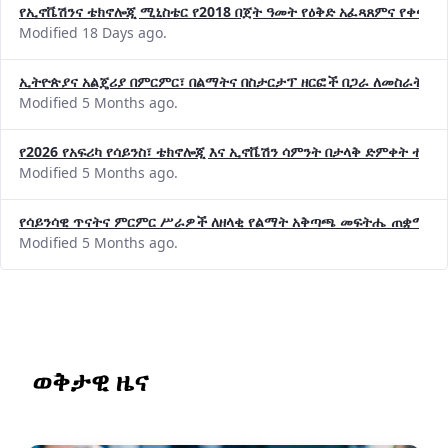
የኢኖቬሽንና ቴክኖሎጂ ሚኒስቴር የ2018 በጀት ዓመት የዕቅድ አፈጻጸምና የቀጣይ 
Modified 18 Days ago.
ኢትዮጵያና አልጄሪያ በምርምር፣ በልማትና በስታርታፕ ዘርፎች በጋራ ለመስራት መከሩ
Modified 5 Months ago.
የ2026 የአፍሪካ የሳይንስ፣ ቴክኖሎጂ እና ኢኖቬሽን ሳምንት በታላቅ ድምቀት ተጠና
Modified 5 Months ago.
የሳይንሳዊ ጥናትና ምርምር ሥራዎች ለዘላቂ የልማት አቅጣጫ መፍትሔ ጠቋሚ መ
Modified 5 Months ago.
ወቅታዊ ዜና