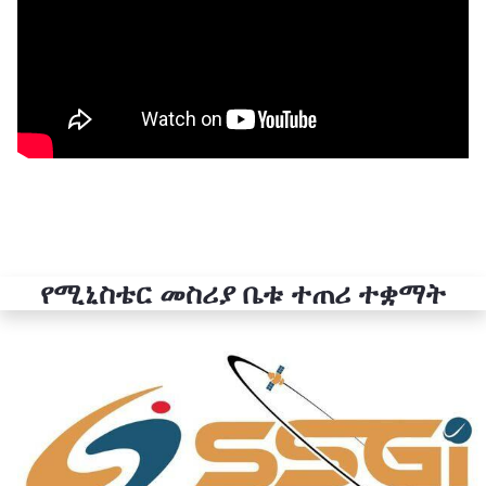
የሚኒስቴር መስሪያ ቤቱ ተጠሪ ተቋማት