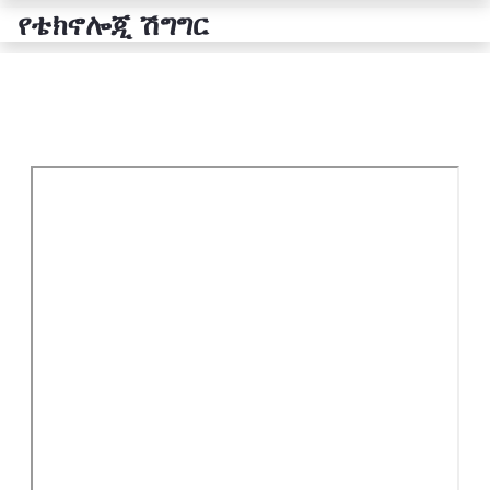
የቴክኖሎጂ ሽግግር