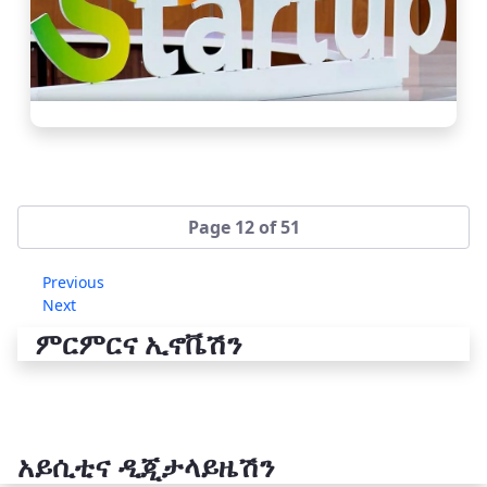
Page 12 of 51
Previous
Next
ምርምርና ኢኖቬሽን
አይሲቲና ዲጂታላይዜሽን