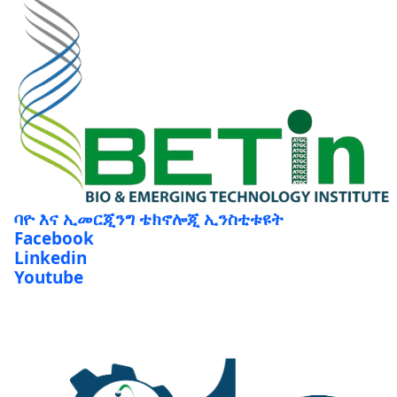
ባዮ እና ኢመርጂንግ ቴክኖሎጂ ኢንስቲቱዩት
Facebook
Linkedin
Youtube