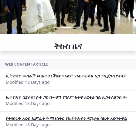
ትኩስ ዜና
WEB CONTENT ARTICLE
ኢትዮጵያ መስራች አባል የሆነችበት የአለም የአርተፊሻል ኢንተሊጀንስ የትብብር ድርጅት (
Modified 18 Days ago.
ኢትዮጵያ ከ29 ሀገራት ጋር በመሆን የዓለም አቀፍ አርቴፊሻል ኢንተለጀንስ ትብብ
Modified 18 Days ago.
የተባበሩት አረብ ኤምሬቶች ሚኒስትር የኢትዮጵያን ዲጂታል ስኬት አድንቀዋል —የ
Modified 18 Days ago.