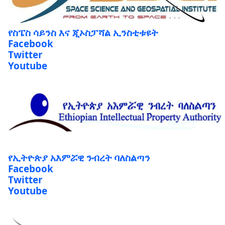
የስፔስ ሳይንስ እና ጂኦስፓሻል ኢንስቲቱዩት
Facebook
Twitter
Youtube
የኢትዮጵያ አእምሯዊ ንብረት ባለስልጣን
Facebook
Twitter
Youtube