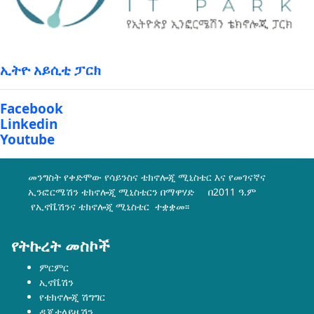
ኢትዮ አይሲቲ ፓርክ
Facebook
Linkedin
Youtube
መንግስት የቀድሞው የሳይንስና ቴክኖሎጂ ሚኒስቴር እና የመገናኛና
ኢንፎርሜሽን ቴክኖሎጂ ሚኒስቴርን በማዋሃድ በ2011 ዓ.ም
የኢኖቬሽንና ቴክኖሎጂ ሚኒስቴር ተቋቋመ፡፡
የትኩረት መስኮች
ምርምር
ኢኖቬሽን
የቴክኖሎጂ ሽግግር
ዲጂታላይዜሽን