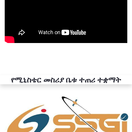
የሚኒስቴር መስሪያ ቤቱ ተጠሪ ተቋማት