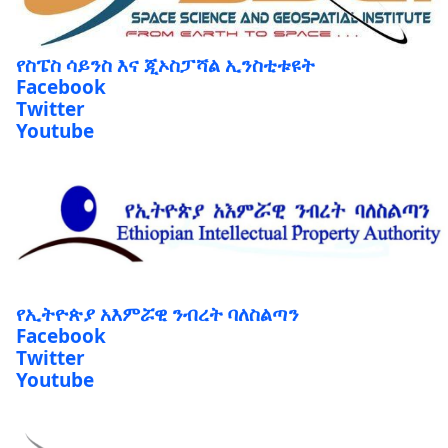
የስፔስ ሳይንስ እና ጂኦስፓሻል ኢንስቲቱዩት
Facebook
Twitter
Youtube
የኢትዮጵያ አእምሯዊ ንብረት ባለስልጣን
Facebook
Twitter
Youtube