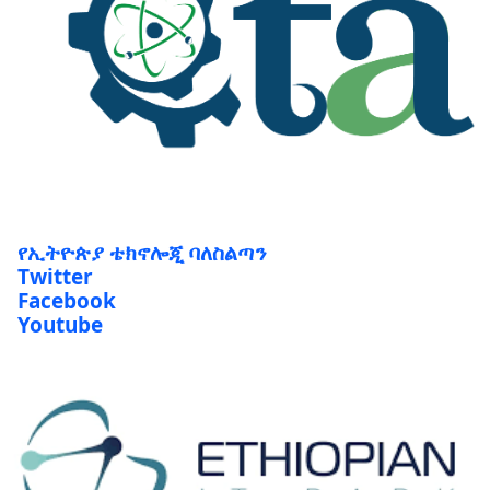
የኢትዮጵያ ቴክኖሎጂ ባለስልጣን
Twitter
Facebook
Youtube