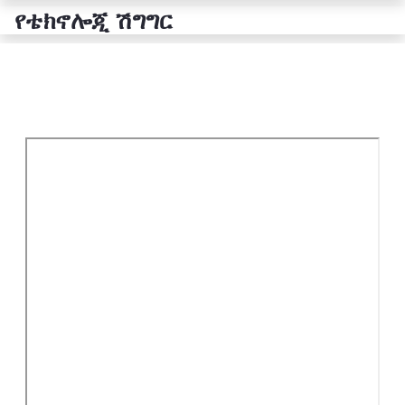
የቴክኖሎጂ ሽግግር