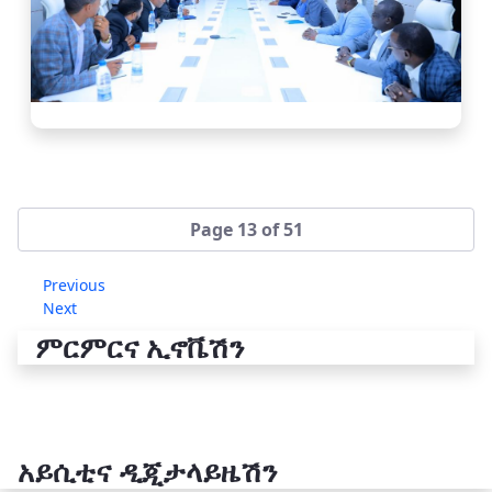
Page 13 of 51
Previous
Next
ምርምርና ኢኖቬሽን
አይሲቲና ዲጂታላይዜሽን