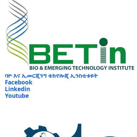
ባዮ እና ኢመርጂንግ ቴክኖሎጂ ኢንስቲቱዩት
Facebook
Linkedin
Youtube