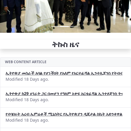
ትኩስ ዜና
WEB CONTENT ARTICLE
ኢትዮጵያ መስራች አባል የሆነችበት የአለም የአርተፊሻል ኢንተሊጀንስ የትብብር ድርጅት (
Modified 18 Days ago.
ኢትዮጵያ ከ29 ሀገራት ጋር በመሆን የዓለም አቀፍ አርቴፊሻል ኢንተለጀንስ ትብብ
Modified 18 Days ago.
የተባበሩት አረብ ኤምሬቶች ሚኒስትር የኢትዮጵያን ዲጂታል ስኬት አድንቀዋል —የ
Modified 18 Days ago.