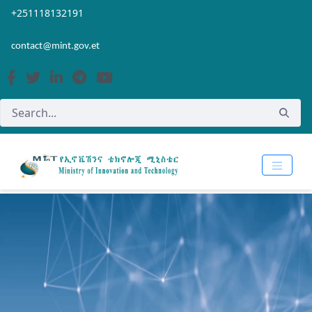
Skip to Main Content
Open Accessibility Menu
+251118132191
contact@mint.gov.et