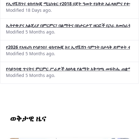
የኢኖቬሽንና ቴክኖሎጂ ሚኒስቴር የ2018 በጀት ዓመት የዕቅድ አፈጻጸምና የቀጣይ 
Modified 18 Days ago.
ኢትዮጵያና አልጄሪያ በምርምር፣ በልማትና በስታርታፕ ዘርፎች በጋራ ለመስራት መከሩ
Modified 5 Months ago.
የ2026 የአፍሪካ የሳይንስ፣ ቴክኖሎጂ እና ኢኖቬሽን ሳምንት በታላቅ ድምቀት ተጠና
Modified 5 Months ago.
የሳይንሳዊ ጥናትና ምርምር ሥራዎች ለዘላቂ የልማት አቅጣጫ መፍትሔ ጠቋሚ መ
Modified 5 Months ago.
ወቅታዊ ዜና