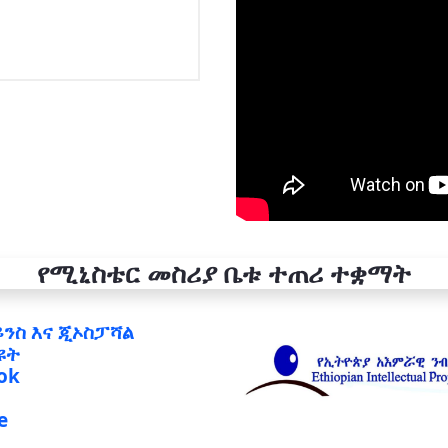
የሚኒስቴር መስሪያ ቤቱ ተጠሪ ተቋማት
ይንስ እና ጂኦስፓሻል
ዩት
ok
e