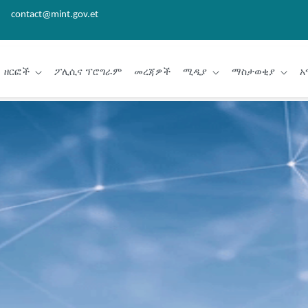
contact@mint.gov.et
ዘርፎች
ፖሊሲና ፕሮግራም
መረጃዎች
ሚዲያ
ማስታወቂያ
አ