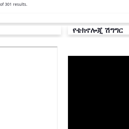
of 301 results.
የቴክኖሎጂ ሽግግር