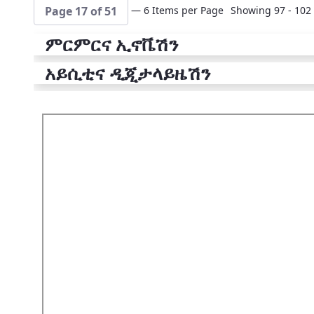
— 6 Items per Page
Showing 97 - 102 
Page 17 of 51
ምርምርና ኢኖቬሽን
አይሲቲና ዲጂታላይዜሽን