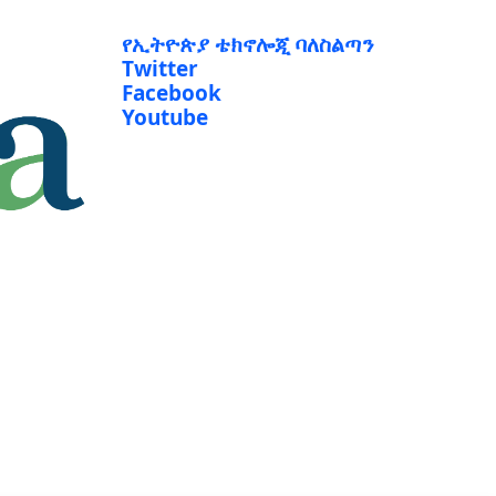
የኢትዮጵያ ቴክኖሎጂ ባለስልጣን
Twitter
Facebook
Youtube