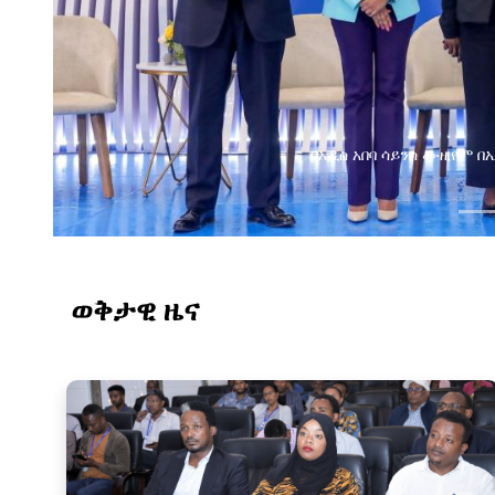
በአዲስ አበባ ሳይንስ ሙዚየም 
ወቅታዊ ዜና