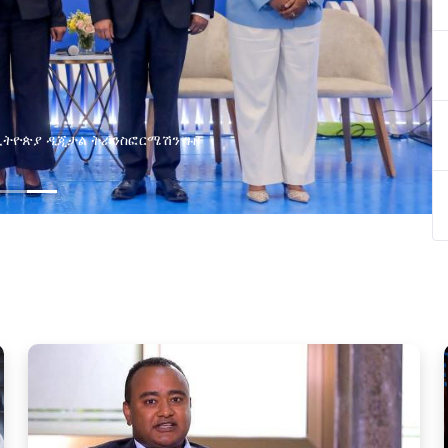
በኢትዮጵያ ዲጂታል ትራንስፎርሜሽን ጉዞ