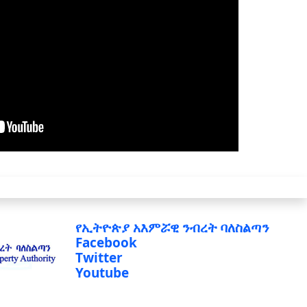
የኢትዮጵያ አእምሯዊ ንብረት ባለስልጣን
Facebook
Twitter
Youtube