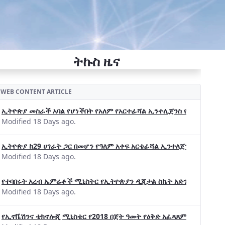
ትኩስ ዜና
WEB CONTENT ARTICLE
ኢትዮጵያ መስራች አባል የሆነችበት የአለም የአርተፊሻል ኢንተሊጀንስ የትብብር ድርጅት (Wo
Modified 18 Days ago.
ኢትዮጵያ ከ29 ሀገራት ጋር በመሆን የዓለም አቀፍ አርቴፊሻል ኢንተለጀንስ ትብብር 
Modified 18 Days ago.
የተባበሩት አረብ ኤምሬቶች ሚኒስትር የኢትዮጵያን ዲጂታል ስኬት አድንቀዋል —የኢት
Modified 18 Days ago.
የኢኖቬሽንና ቴክኖሎጂ ሚኒስቴር የ2018 በጀት ዓመት የዕቅድ አፈጻጸምና የቀጣይ አቅ