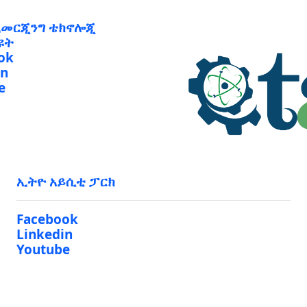
ኢመርጂንግ ቴክኖሎጂ
ዩት
ok
in
e
ኢትዮ አይሲቲ ፓርክ
Facebook
Linkedin
Youtube