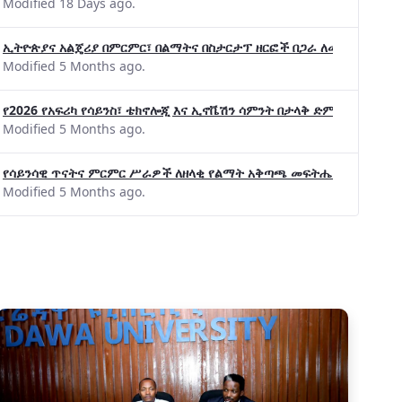
Modified 18 Days ago.
ኢትዮጵያና አልጄሪያ በምርምር፣ በልማትና በስታርታፕ ዘርፎች በጋራ ለመስራት መከሩ፡፡
Modified 5 Months ago.
የ2026 የአፍሪካ የሳይንስ፣ ቴክኖሎጂ እና ኢኖቬሽን ሳምንት በታላቅ ድምቀት ተጠናቀቀ
Modified 5 Months ago.
የሳይንሳዊ ጥናትና ምርምር ሥራዎች ለዘላቂ የልማት አቅጣጫ መፍትሔ ጠቋሚ መሆና
Modified 5 Months ago.