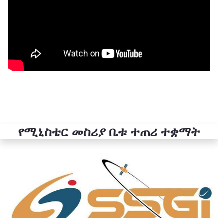
የሚኒስቴር መስሪያ ቤቱ ተጠሪ ተቋማት