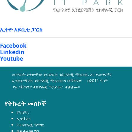
ኢትዮ አይሲቲ ፓርክ
Facebook
Linkedin
Youtube
መንግስት የቀድሞው የሳይንስና ቴክኖሎጂ ሚኒስቴር እና የመገናኛና
ኢንፎርሜሽን ቴክኖሎጂ ሚኒስቴርን በማዋሃድ በ2011 ዓ.ም
የኢኖቬሽንና ቴክኖሎጂ ሚኒስቴር ተቋቋመ፡፡
የትኩረት መስኮች
ምርምር
ኢኖቬሽን
የቴክኖሎጂ ሽግግር
ዲጂታላይዜሽን