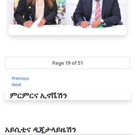
Page 19 of 51
Previous
Next
ምርምርና ኢኖቬሽን
አይሲቲና ዲጂታላይዜሽን