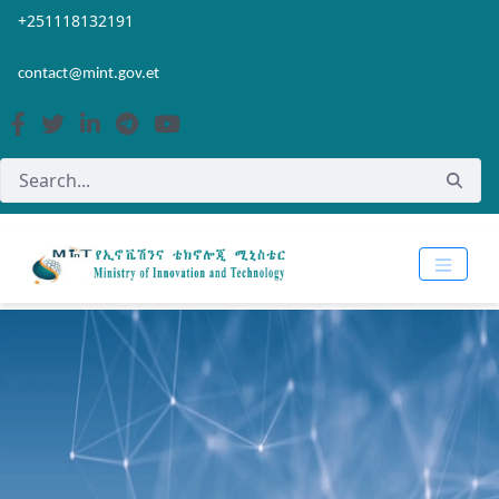
Skip to Main Content
Open Accessibility Menu
+251118132191
contact@mint.gov.et