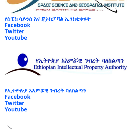
የስፔስ ሳይንስ እና ጂኦስፓሻል ኢንስቲቱዩት
Facebook
Twitter
Youtube
የኢትዮጵያ አእምሯዊ ንብረት ባለስልጣን
Facebook
Twitter
Youtube