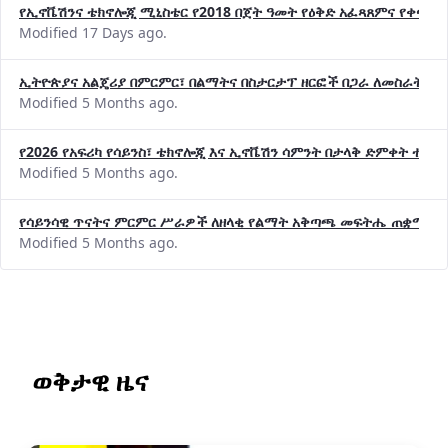
የኢኖቬሽንና ቴክኖሎጂ ሚኒስቴር የ2018 በጀት ዓመት የዕቅድ አፈጻጸምና የቀጣይ 
Modified 17 Days ago.
ኢትዮጵያና አልጄሪያ በምርምር፣ በልማትና በስታርታፕ ዘርፎች በጋራ ለመስራት መከሩ
Modified 5 Months ago.
የ2026 የአፍሪካ የሳይንስ፣ ቴክኖሎጂ እና ኢኖቬሽን ሳምንት በታላቅ ድምቀት ተጠና
Modified 5 Months ago.
የሳይንሳዊ ጥናትና ምርምር ሥራዎች ለዘላቂ የልማት አቅጣጫ መፍትሔ ጠቋሚ መ
Modified 5 Months ago.
ወቅታዊ ዜና