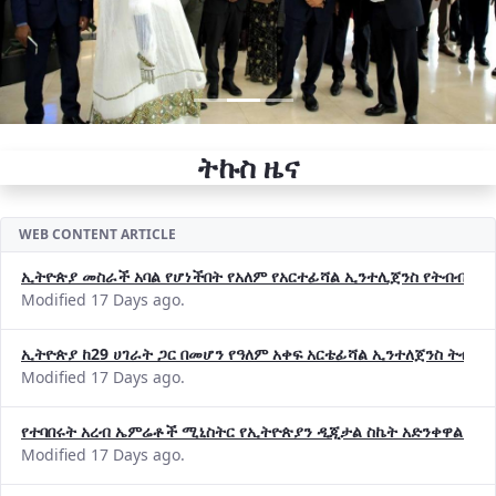
ትኩስ ዜና
WEB CONTENT ARTICLE
ኢትዮጵያ መስራች አባል የሆነችበት የአለም የአርተፊሻል ኢንተሊጀንስ የትብብር ድርጅት (
Modified 17 Days ago.
ኢትዮጵያ ከ29 ሀገራት ጋር በመሆን የዓለም አቀፍ አርቴፊሻል ኢንተለጀንስ ትብብ
Modified 17 Days ago.
የተባበሩት አረብ ኤምሬቶች ሚኒስትር የኢትዮጵያን ዲጂታል ስኬት አድንቀዋል —የ
Modified 17 Days ago.