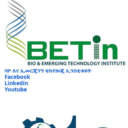
ባዮ እና ኢመርጂንግ ቴክኖሎጂ ኢንስቲቱዩት
Facebook
Linkedin
Youtube