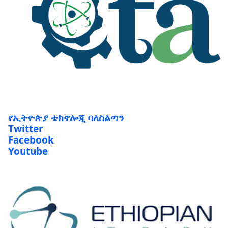
የኢትዮጵያ ቴክኖሎጂ ባለስልጣን
Twitter
Facebook
Youtube