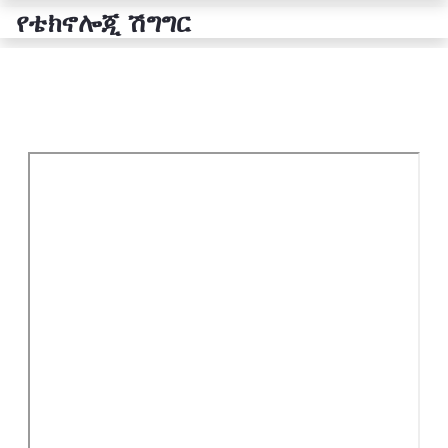
የቴክኖሎጂ ሽግግር