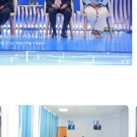
ያዘ የኢኖቬሽን፣የዲጅታል ኢኮኖሚ እና
ጂ የጋራ ግብረሃይል ተቋቋመ