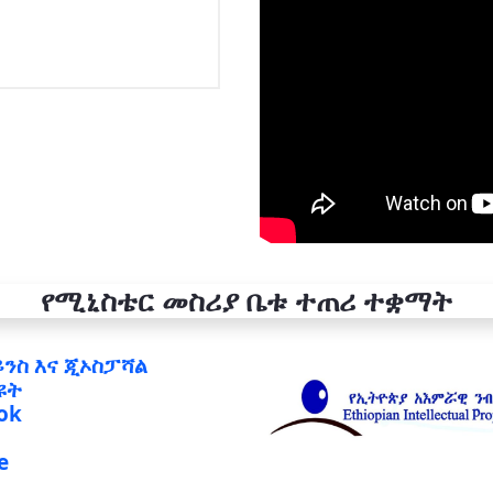
የሚኒስቴር መስሪያ ቤቱ ተጠሪ ተቋማት
ይንስ እና ጂኦስፓሻል
ዩት
ok
e