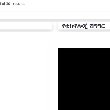
 of 301 results.
የቴክኖሎጂ ሽግግር