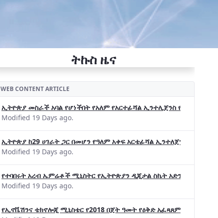
ትኩስ ዜና
WEB CONTENT ARTICLE
ኢትዮጵያ መስራች አባል የሆነችበት የአለም የአርተፊሻል ኢንተሊጀንስ የትብብር ድርጅት (Wo
Modified 19 Days ago.
ኢትዮጵያ ከ29 ሀገራት ጋር በመሆን የዓለም አቀፍ አርቴፊሻል ኢንተለጀንስ ትብብር 
Modified 19 Days ago.
የተባበሩት አረብ ኤምሬቶች ሚኒስትር የኢትዮጵያን ዲጂታል ስኬት አድንቀዋል —የኢት
Modified 19 Days ago.
የኢኖቬሽንና ቴክኖሎጂ ሚኒስቴር የ2018 በጀት ዓመት የዕቅድ አፈጻጸምና የቀጣይ አቅ