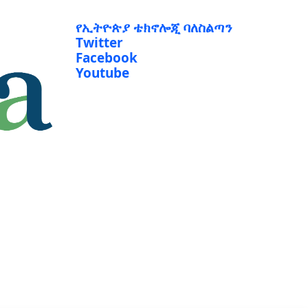
የኢትዮጵያ ቴክኖሎጂ ባለስልጣን
Twitter
Facebook
Youtube