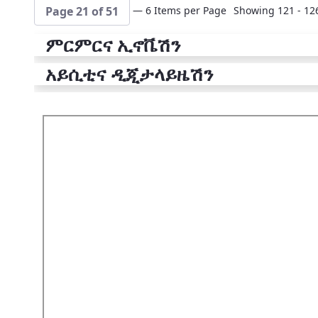
— 6 Items per Page
Showing 121 - 126
Page 21 of 51
ምርምርና ኢኖቬሽን
አይሲቲና ዲጂታላይዜሽን