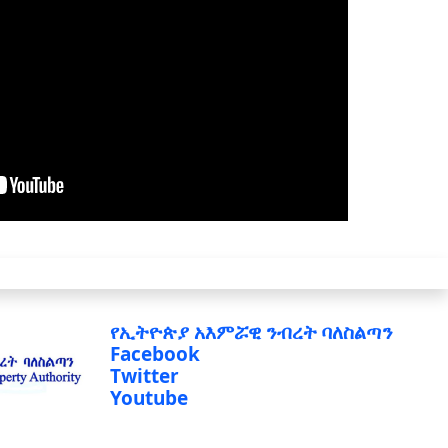
የኢትዮጵያ አእምሯዊ ንብረት ባለስልጣን
Facebook
Twitter
Youtube