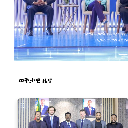
የልማት አጋሮች በአባልነት የየ
የኢንፎርሜሽን ቴክኖሎ
ወቅታዊ ዜና