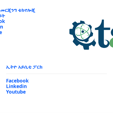
ኢመርጂንግ ቴክኖሎጂ
ዩት
ok
in
e
ኢትዮ አይሲቲ ፓርክ
Facebook
Linkedin
Youtube