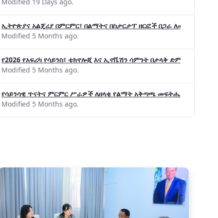
Modified 19 Days ago.
ኢትዮጵያና አልጄሪያ በምርምር፣ በልማትና በስታርታፕ ዘርፎች በጋራ ለመስራት መከሩ፡፡
Modified 5 Months ago.
የ2026 የአፍሪካ የሳይንስ፣ ቴክኖሎጂ እና ኢኖቬሽን ሳምንት በታላቅ ድምቀት ተጠናቀቀ
Modified 5 Months ago.
የሳይንሳዊ ጥናትና ምርምር ሥራዎች ለዘላቂ የልማት አቅጣጫ መፍትሔ ጠቋሚ መሆና
Modified 5 Months ago.