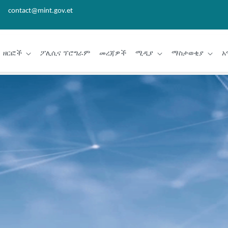
contact@mint.gov.et
ዘርፎች
ፖሊሲና ፕሮግራም
መረጃዎች
ሚዲያ
ማስታወቂያ
አ