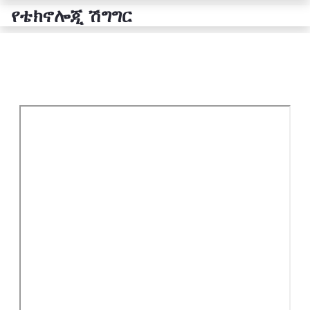
የቴክኖሎጂ ሽግግር