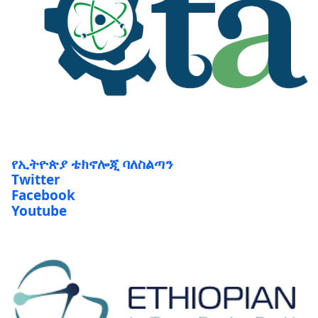
የኢትዮጵያ ቴክኖሎጂ ባለስልጣን
Twitter
Facebook
Youtube