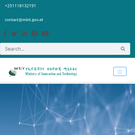
Skip to Main Content
Open Accessibility Menu
+251118132191
contact@mint.gov.et