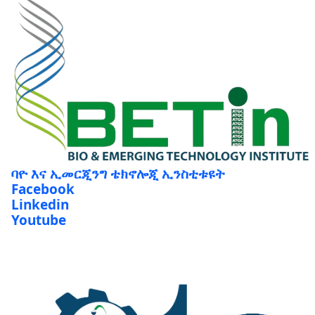
ባዮ እና ኢመርጂንግ ቴክኖሎጂ ኢንስቲቱዩት
Facebook
Linkedin
Youtube