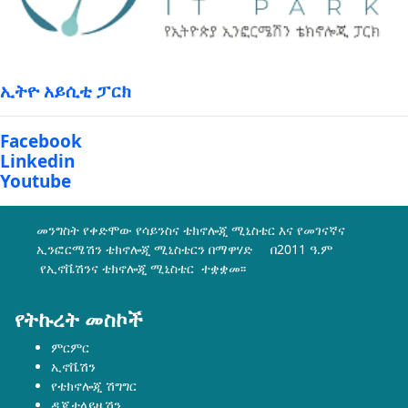
ኢትዮ አይሲቲ ፓርክ
Facebook
Linkedin
Youtube
መንግስት የቀድሞው የሳይንስና ቴክኖሎጂ ሚኒስቴር እና የመገናኛና
ኢንፎርሜሽን ቴክኖሎጂ ሚኒስቴርን በማዋሃድ በ2011 ዓ.ም
የኢኖቬሽንና ቴክኖሎጂ ሚኒስቴር ተቋቋመ፡፡
የትኩረት መስኮች
ምርምር
ኢኖቬሽን
የቴክኖሎጂ ሽግግር
ዲጂታላይዜሽን