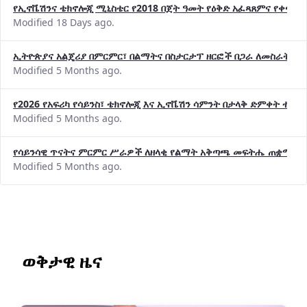
የኢኖቬሽንና ቴክኖሎጂ ሚኒስቴር የ2018 በጀት ዓመት የዕቅድ አፈጻጸምና የቀጣይ 
Modified 18 Days ago.
ኢትዮጵያና አልጄሪያ በምርምር፣ በልማትና በስታርታፕ ዘርፎች በጋራ ለመስራት መከሩ
Modified 5 Months ago.
የ2026 የአፍሪካ የሳይንስ፣ ቴክኖሎጂ እና ኢኖቬሽን ሳምንት በታላቅ ድምቀት ተጠና
Modified 5 Months ago.
የሳይንሳዊ ጥናትና ምርምር ሥራዎች ለዘላቂ የልማት አቅጣጫ መፍትሔ ጠቋሚ መ
Modified 5 Months ago.
ወቅታዊ ዜና