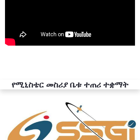
የሚኒስቴር መስሪያ ቤቱ ተጠሪ ተቋማት