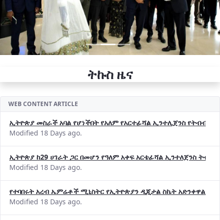
ትኩስ ዜና
WEB CONTENT ARTICLE
ኢትዮጵያ መስራች አባል የሆነችበት የአለም የአርተፊሻል ኢንተሊጀንስ የትብብር ድርጅት (
Modified 18 Days ago.
ኢትዮጵያ ከ29 ሀገራት ጋር በመሆን የዓለም አቀፍ አርቴፊሻል ኢንተለጀንስ ትብብ
Modified 18 Days ago.
የተባበሩት አረብ ኤምሬቶች ሚኒስትር የኢትዮጵያን ዲጂታል ስኬት አድንቀዋል —የ
Modified 18 Days ago.