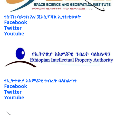
የስፔስ ሳይንስ እና ጂኦስፓሻል ኢንስቲቱዩት
Facebook
Twitter
Youtube
የኢትዮጵያ አእምሯዊ ንብረት ባለስልጣን
Facebook
Twitter
Youtube