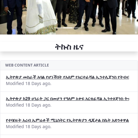
ትኩስ ዜና
WEB CONTENT ARTICLE
ኢትዮጵያ መስራች አባል የሆነችበት የአለም የአርተፊሻል ኢንተሊጀንስ የትብብር ድርጅት (
Modified 18 Days ago.
ኢትዮጵያ ከ29 ሀገራት ጋር በመሆን የዓለም አቀፍ አርቴፊሻል ኢንተለጀንስ ትብብ
Modified 18 Days ago.
የተባበሩት አረብ ኤምሬቶች ሚኒስትር የኢትዮጵያን ዲጂታል ስኬት አድንቀዋል —የ
Modified 18 Days ago.