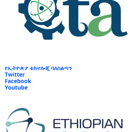
የኢትዮጵያ ቴክኖሎጂ ባለስልጣን
Twitter
Facebook
Youtube