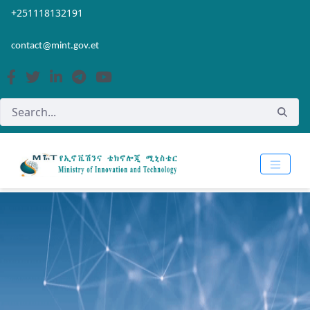
Skip to Main Content
Open Accessibility Menu
+251118132191
contact@mint.gov.et