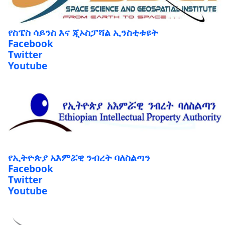
የስፔስ ሳይንስ እና ጂኦስፓሻል ኢንስቲቱዩት
Facebook
Twitter
Youtube
የኢትዮጵያ አእምሯዊ ንብረት ባለስልጣን
Facebook
Twitter
Youtube