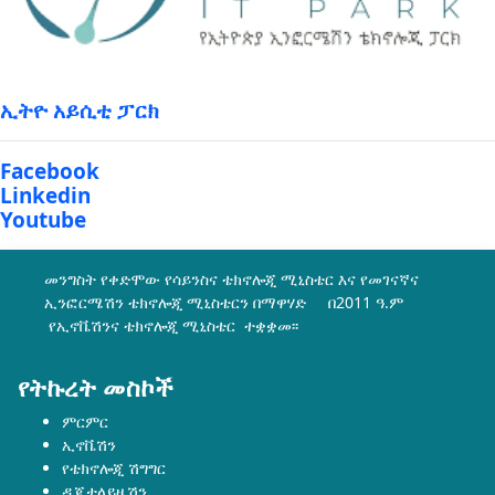
ኢትዮ አይሲቲ ፓርክ
Facebook
Linkedin
Youtube
መንግስት የቀድሞው የሳይንስና ቴክኖሎጂ ሚኒስቴር እና የመገናኛና
ኢንፎርሜሽን ቴክኖሎጂ ሚኒስቴርን በማዋሃድ በ2011 ዓ.ም
የኢኖቬሽንና ቴክኖሎጂ ሚኒስቴር ተቋቋመ፡፡
የትኩረት መስኮች
ምርምር
ኢኖቬሽን
የቴክኖሎጂ ሽግግር
ዲጂታላይዜሽን