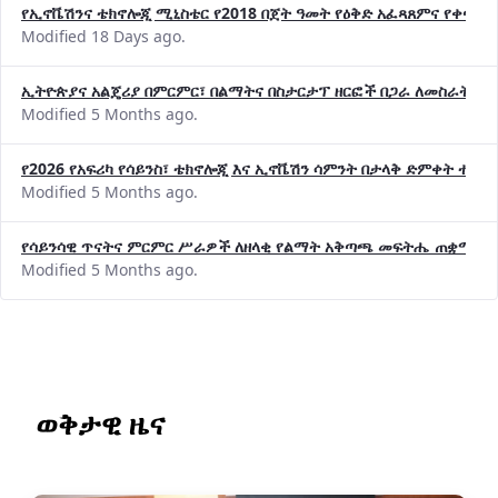
የኢኖቬሽንና ቴክኖሎጂ ሚኒስቴር የ2018 በጀት ዓመት የዕቅድ አፈጻጸምና የቀጣይ 
Modified 18 Days ago.
ኢትዮጵያና አልጄሪያ በምርምር፣ በልማትና በስታርታፕ ዘርፎች በጋራ ለመስራት መከሩ
Modified 5 Months ago.
የ2026 የአፍሪካ የሳይንስ፣ ቴክኖሎጂ እና ኢኖቬሽን ሳምንት በታላቅ ድምቀት ተጠና
Modified 5 Months ago.
የሳይንሳዊ ጥናትና ምርምር ሥራዎች ለዘላቂ የልማት አቅጣጫ መፍትሔ ጠቋሚ መ
Modified 5 Months ago.
ወቅታዊ ዜና