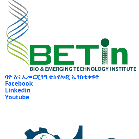
ባዮ እና ኢመርጂንግ ቴክኖሎጂ ኢንስቲቱዩት
Facebook
Linkedin
Youtube