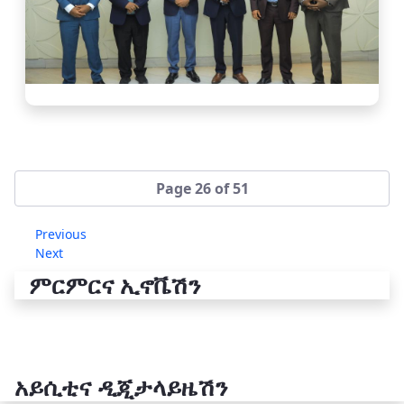
Page 26 of 51
Previous
Next
ምርምርና ኢኖቬሽን
አይሲቲና ዲጂታላይዜሽን