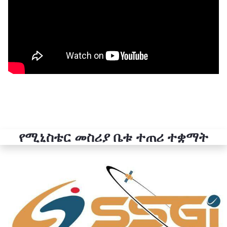
የሚኒስቴር መስሪያ ቤቱ ተጠሪ ተቋማት