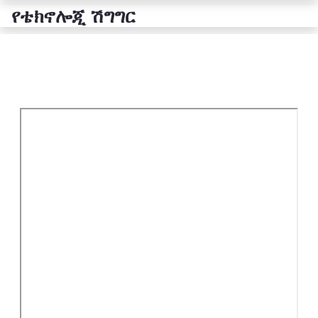
የቴክኖሎጂ ሽግግር