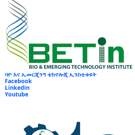
ባዮ እና ኢመርጂንግ ቴክኖሎጂ ኢንስቲቱዩት
Facebook
Linkedin
Youtube