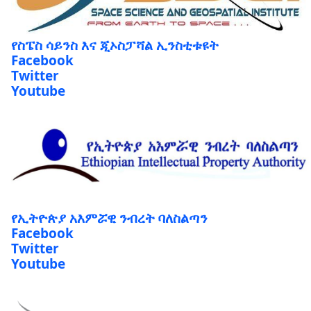
የስፔስ ሳይንስ እና ጂኦስፓሻል ኢንስቲቱዩት
Facebook
Twitter
Youtube
የኢትዮጵያ አእምሯዊ ንብረት ባለስልጣን
Facebook
Twitter
Youtube