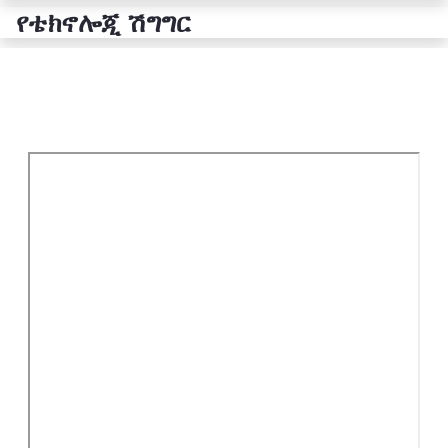
የቴክኖሎጂ ሽግግር