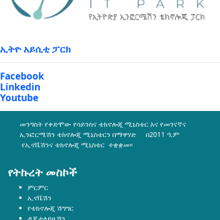
ኢትዮ አይሲቲ ፓርክ
Facebook
Linkedin
Youtube
መንግስት የቀድሞው የሳይንስና ቴክኖሎጂ ሚኒስቴር እና የመገናኛና
ኢንፎርሜሽን ቴክኖሎጂ ሚኒስቴርን በማዋሃድ በ2011 ዓ.ም
የኢኖቬሽንና ቴክኖሎጂ ሚኒስቴር ተቋቋመ፡፡
የትኩረት መስኮች
ምርምር
ኢኖቬሽን
የቴክኖሎጂ ሽግግር
ዲጂታላይዜሽን