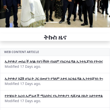
ትኩስ ዜና
WEB CONTENT ARTICLE
ኢትዮጵያ መስራች አባል የሆነችበት የአለም የአርተፊሻል ኢንተሊጀንስ የትብብር ድርጅት (
Modified 17 Days ago.
ኢትዮጵያ ከ29 ሀገራት ጋር በመሆን የዓለም አቀፍ አርቴፊሻል ኢንተለጀንስ ትብብ
Modified 17 Days ago.
የተባበሩት አረብ ኤምሬቶች ሚኒስትር የኢትዮጵያን ዲጂታል ስኬት አድንቀዋል —የ
Modified 17 Days ago.