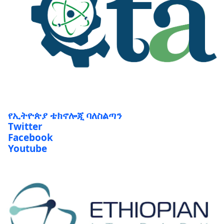
የኢትዮጵያ ቴክኖሎጂ ባለስልጣን
Twitter
Facebook
Youtube