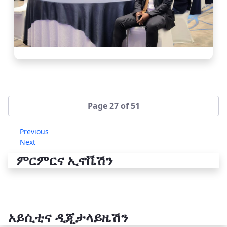
Page 27 of 51
Previous
Next
ምርምርና ኢኖቬሽን
አይሲቲና ዲጂታላይዜሽን