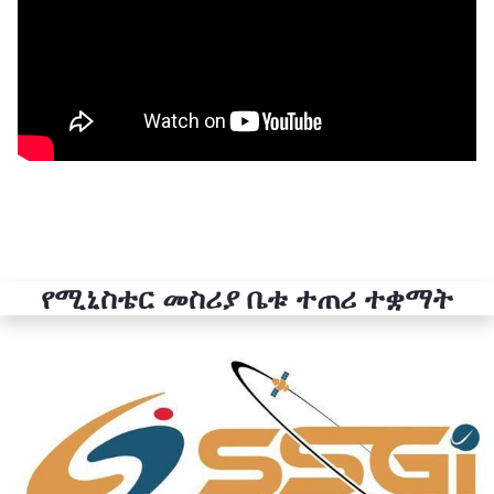
የሚኒስቴር መስሪያ ቤቱ ተጠሪ ተቋማት