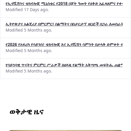
የኢኖቬሽንና ቴክኖሎጂ ሚኒስቴር የ2018 በጀት ዓመት የዕቅድ አፈጻጸምና የቀጣይ 
Modified 17 Days ago.
ኢትዮጵያና አልጄሪያ በምርምር፣ በልማትና በስታርታፕ ዘርፎች በጋራ ለመስራት መከሩ
Modified 5 Months ago.
የ2026 የአፍሪካ የሳይንስ፣ ቴክኖሎጂ እና ኢኖቬሽን ሳምንት በታላቅ ድምቀት ተጠና
Modified 5 Months ago.
የሳይንሳዊ ጥናትና ምርምር ሥራዎች ለዘላቂ የልማት አቅጣጫ መፍትሔ ጠቋሚ መ
Modified 5 Months ago.
ወቅታዊ ዜና