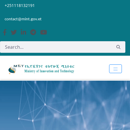
Skip to Main Content
Open Accessibility Menu
+251118132191
contact@mint.gov.et