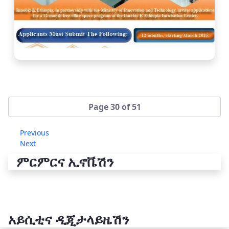
Page 30 of 51
Previous
Next
ምርምርና ኢኖቬሽን
አይሲቲና ዲጂታላይዜሽን