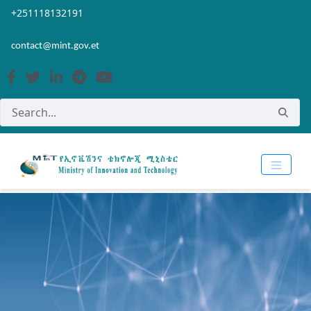
Skip to Main Content
Open Accessibility Menu
+251118132191
contact@mint.gov.et