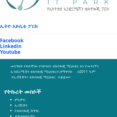
ኢትዮ አይሲቲ ፓርክ
Facebook
Linkedin
Youtube
መንግስት የቀድሞው የሳይንስና ቴክኖሎጂ ሚኒስቴር እና የመገናኛና
ኢንፎርሜሽን ቴክኖሎጂ ሚኒስቴርን በማዋሃድ በ2011 ዓ.ም
የኢኖቬሽንና ቴክኖሎጂ ሚኒስቴር ተቋቋመ፡፡
የትኩረት መስኮች
ምርምር
ኢኖቬሽን
የቴክኖሎጂ ሽግግር
ዲጂታላይዜሽን