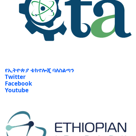
የኢትዮጵያ ቴክኖሎጂ ባለስልጣን
Twitter
Facebook
Youtube