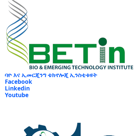
ባዮ እና ኢመርጂንግ ቴክኖሎጂ ኢንስቲቱዩት
Facebook
Linkedin
Youtube