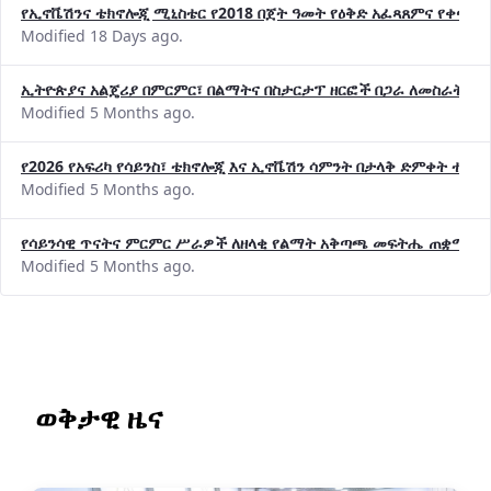
የኢኖቬሽንና ቴክኖሎጂ ሚኒስቴር የ2018 በጀት ዓመት የዕቅድ አፈጻጸምና የቀጣይ 
Modified 18 Days ago.
ኢትዮጵያና አልጄሪያ በምርምር፣ በልማትና በስታርታፕ ዘርፎች በጋራ ለመስራት መከሩ
Modified 5 Months ago.
የ2026 የአፍሪካ የሳይንስ፣ ቴክኖሎጂ እና ኢኖቬሽን ሳምንት በታላቅ ድምቀት ተጠና
Modified 5 Months ago.
የሳይንሳዊ ጥናትና ምርምር ሥራዎች ለዘላቂ የልማት አቅጣጫ መፍትሔ ጠቋሚ መ
Modified 5 Months ago.
ወቅታዊ ዜና