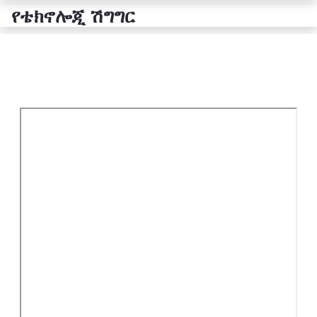
የቴክኖሎጂ ሽግግር