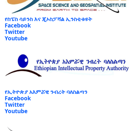
የስፔስ ሳይንስ እና ጂኦስፓሻል ኢንስቲቱዩት
Facebook
Twitter
Youtube
የኢትዮጵያ አእምሯዊ ንብረት ባለስልጣን
Facebook
Twitter
Youtube