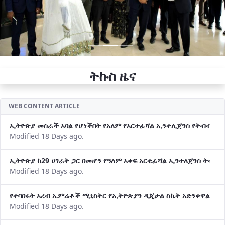
ትኩስ ዜና
WEB CONTENT ARTICLE
ኢትዮጵያ መስራች አባል የሆነችበት የአለም የአርተፊሻል ኢንተሊጀንስ የትብብር ድርጅት (
Modified 18 Days ago.
ኢትዮጵያ ከ29 ሀገራት ጋር በመሆን የዓለም አቀፍ አርቴፊሻል ኢንተለጀንስ ትብብ
Modified 18 Days ago.
የተባበሩት አረብ ኤምሬቶች ሚኒስትር የኢትዮጵያን ዲጂታል ስኬት አድንቀዋል —የ
Modified 18 Days ago.