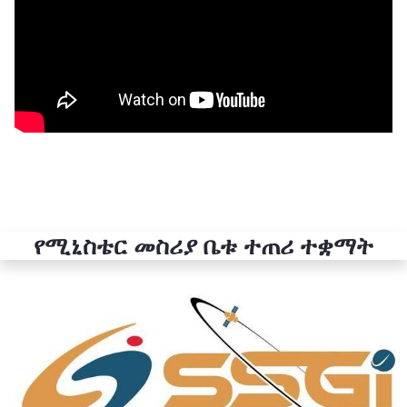
የሚኒስቴር መስሪያ ቤቱ ተጠሪ ተቋማት