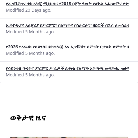
የኢኖቬሽንና ቴክኖሎጂ ሚኒስቴር የ2018 በጀት ዓመት የዕቅድ አፈጻጸምና የቀጣይ 
Modified 20 Days ago.
ኢትዮጵያና አልጄሪያ በምርምር፣ በልማትና በስታርታፕ ዘርፎች በጋራ ለመስራት መከሩ
Modified 5 Months ago.
የ2026 የአፍሪካ የሳይንስ፣ ቴክኖሎጂ እና ኢኖቬሽን ሳምንት በታላቅ ድምቀት ተጠና
Modified 5 Months ago.
የሳይንሳዊ ጥናትና ምርምር ሥራዎች ለዘላቂ የልማት አቅጣጫ መፍትሔ ጠቋሚ መ
Modified 5 Months ago.
ወቅታዊ ዜና