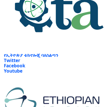
የኢትዮጵያ ቴክኖሎጂ ባለስልጣን
Twitter
Facebook
Youtube