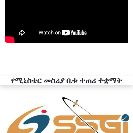
የሚኒስቴር መስሪያ ቤቱ ተጠሪ ተቋማት