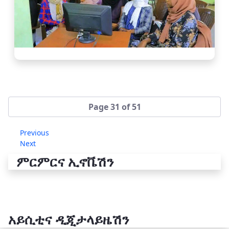
Page 31 of 51
Previous
Next
ምርምርና ኢኖቬሽን
አይሲቲና ዲጂታላይዜሽን