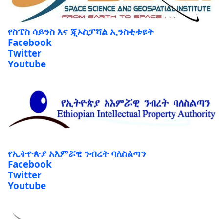
የስፔስ ሳይንስ እና ጂኦስፓሻል ኢንስቲቱዩት
Facebook
Twitter
Youtube
የኢትዮጵያ አእምሯዊ ንብረት ባለስልጣን
Facebook
Twitter
Youtube