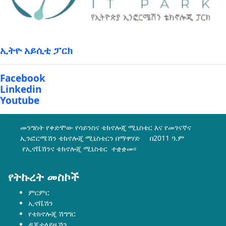
ኢትዮ አይሲቲ ፓርክ
Facebook
Linkedin
Youtube
መንግስት የቀድሞው የሳይንስና ቴክኖሎጂ ሚኒስቴር እና የመገናኛና
ኢንፎርሜሽን ቴክኖሎጂ ሚኒስቴርን በማዋሃድ በ2011 ዓ.ም
የኢኖቬሽንና ቴክኖሎጂ ሚኒስቴር ተቋቋመ፡፡
የትኩረት መስኮች
ምርምር
ኢኖቬሽን
የቴክኖሎጂ ሽግግር
ዲጂታላይዜሽን