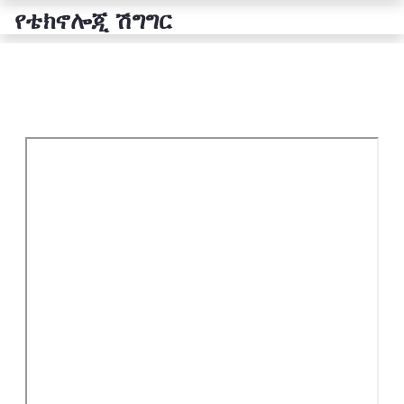
የቴክኖሎጂ ሽግግር