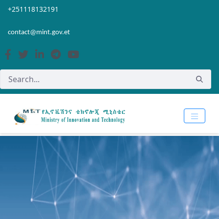
Skip to Main Content
Open Accessibility Menu
+251118132191
contact@mint.gov.et