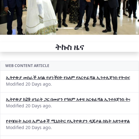
ትኩስ ዜና
WEB CONTENT ARTICLE
ኢትዮጵያ መስራች አባል የሆነችበት የአለም የአርተፊሻል ኢንተሊጀንስ የትብብር ድርጅት (
Modified 20 Days ago.
ኢትዮጵያ ከ29 ሀገራት ጋር በመሆን የዓለም አቀፍ አርቴፊሻል ኢንተለጀንስ ትብብ
Modified 20 Days ago.
የተባበሩት አረብ ኤምሬቶች ሚኒስትር የኢትዮጵያን ዲጂታል ስኬት አድንቀዋል —የ
Modified 20 Days ago.