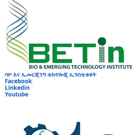
ባዮ እና ኢመርጂንግ ቴክኖሎጂ ኢንስቲቱዩት
Facebook
Linkedin
Youtube