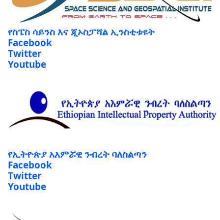
የስፔስ ሳይንስ እና ጂኦስፓሻል ኢንስቲቱዩት
Facebook
Twitter
Youtube
የኢትዮጵያ አእምሯዊ ንብረት ባለስልጣን
Facebook
Twitter
Youtube