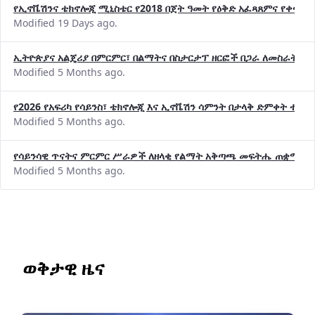
የኢኖቬሽንና ቴክኖሎጂ ሚኒስቴር የ2018 በጀት ዓመት የዕቅድ አፈጻጸምና የቀጣይ 
Modified 19 Days ago.
ኢትዮጵያና አልጄሪያ በምርምር፣ በልማትና በስታርታፕ ዘርፎች በጋራ ለመስራት መከሩ
Modified 5 Months ago.
የ2026 የአፍሪካ የሳይንስ፣ ቴክኖሎጂ እና ኢኖቬሽን ሳምንት በታላቅ ድምቀት ተጠና
Modified 5 Months ago.
የሳይንሳዊ ጥናትና ምርምር ሥራዎች ለዘላቂ የልማት አቅጣጫ መፍትሔ ጠቋሚ መ
Modified 5 Months ago.
ወቅታዊ ዜና