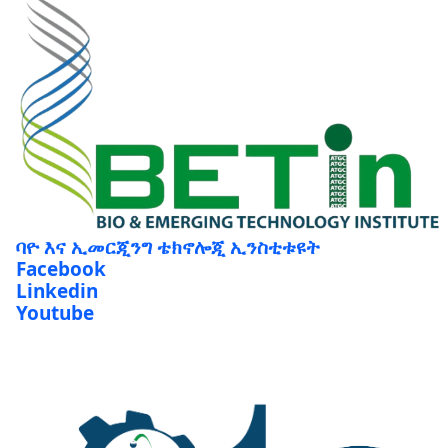
ባዮ እና ኢመርጂንግ ቴክኖሎጂ ኢንስቲቱዩት
Facebook
Linkedin
Youtube