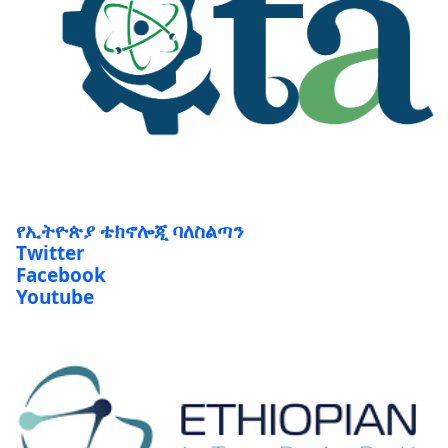
የኢትዮጵያ ቴክኖሎጂ ባለስልጣን
Twitter
Facebook
Youtube