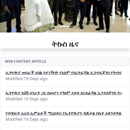
ትኩስ ዜና
WEB CONTENT ARTICLE
ኢትዮጵያ መስራች አባል የሆነችበት የአለም የአርተፊሻል ኢንተሊጀንስ የትብብር ድርጅት (
Modified 19 Days ago.
ኢትዮጵያ ከ29 ሀገራት ጋር በመሆን የዓለም አቀፍ አርቴፊሻል ኢንተለጀንስ ትብብ
Modified 19 Days ago.
የተባበሩት አረብ ኤምሬቶች ሚኒስትር የኢትዮጵያን ዲጂታል ስኬት አድንቀዋል —የ
Modified 19 Days ago.