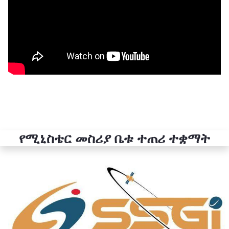
የሚኒስቴር መስሪያ ቤቱ ተጠሪ ተቋማት