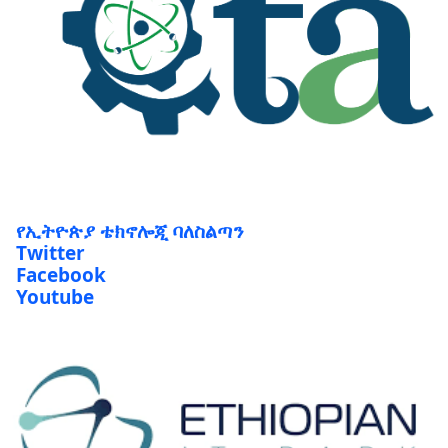
የኢትዮጵያ ቴክኖሎጂ ባለስልጣን
Twitter
Facebook
Youtube