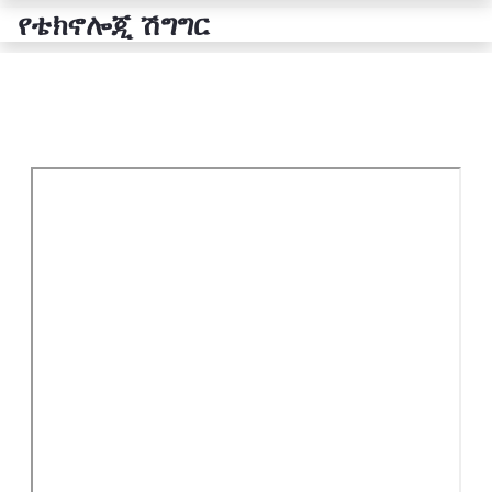
የቴክኖሎጂ ሽግግር