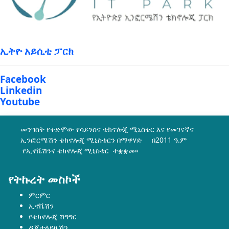
ኢትዮ አይሲቲ ፓርክ
Facebook
Linkedin
Youtube
መንግስት የቀድሞው የሳይንስና ቴክኖሎጂ ሚኒስቴር እና የመገናኛና
ኢንፎርሜሽን ቴክኖሎጂ ሚኒስቴርን በማዋሃድ በ2011 ዓ.ም
የኢኖቬሽንና ቴክኖሎጂ ሚኒስቴር ተቋቋመ፡፡
የትኩረት መስኮች
ምርምር
ኢኖቬሽን
የቴክኖሎጂ ሽግግር
ዲጂታላይዜሽን