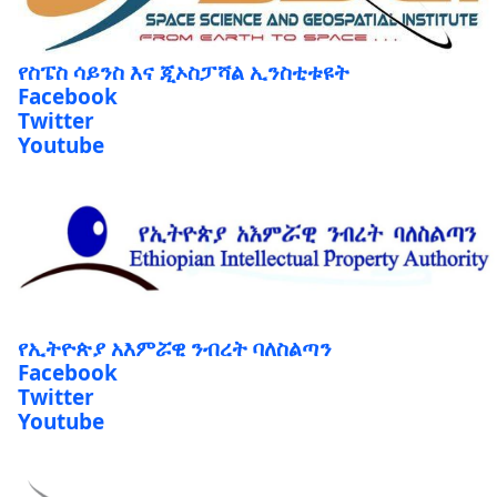
የስፔስ ሳይንስ እና ጂኦስፓሻል ኢንስቲቱዩት
Facebook
Twitter
Youtube
የኢትዮጵያ አእምሯዊ ንብረት ባለስልጣን
Facebook
Twitter
Youtube