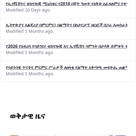
የኢኖቬሽንና ቴክኖሎጂ ሚኒስቴር የ2018 በጀት ዓመት የዕቅድ አፈጻጸምና የቀጣይ 
Modified 20 Days ago.
ኢትዮጵያና አልጄሪያ በምርምር፣ በልማትና በስታርታፕ ዘርፎች በጋራ ለመስራት መከሩ
Modified 5 Months ago.
የ2026 የአፍሪካ የሳይንስ፣ ቴክኖሎጂ እና ኢኖቬሽን ሳምንት በታላቅ ድምቀት ተጠና
Modified 5 Months ago.
የሳይንሳዊ ጥናትና ምርምር ሥራዎች ለዘላቂ የልማት አቅጣጫ መፍትሔ ጠቋሚ መ
Modified 5 Months ago.
ወቅታዊ ዜና