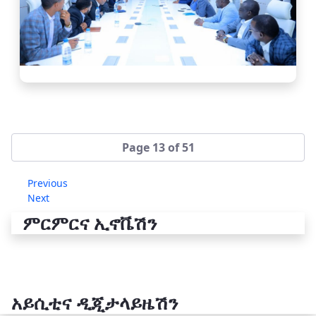
Page 13 of 51
Previous
Next
ምርምርና ኢኖቬሽን
አይሲቲና ዲጂታላይዜሽን