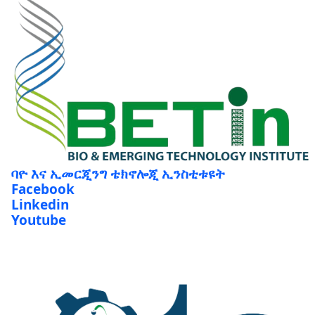
ባዮ እና ኢመርጂንግ ቴክኖሎጂ ኢንስቲቱዩት
Facebook
Linkedin
Youtube