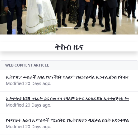
ትኩስ ዜና
WEB CONTENT ARTICLE
ኢትዮጵያ መስራች አባል የሆነችበት የአለም የአርተፊሻል ኢንተሊጀንስ የትብብር ድርጅት (
Modified 20 Days ago.
ኢትዮጵያ ከ29 ሀገራት ጋር በመሆን የዓለም አቀፍ አርቴፊሻል ኢንተለጀንስ ትብብ
Modified 20 Days ago.
የተባበሩት አረብ ኤምሬቶች ሚኒስትር የኢትዮጵያን ዲጂታል ስኬት አድንቀዋል —የ
Modified 20 Days ago.