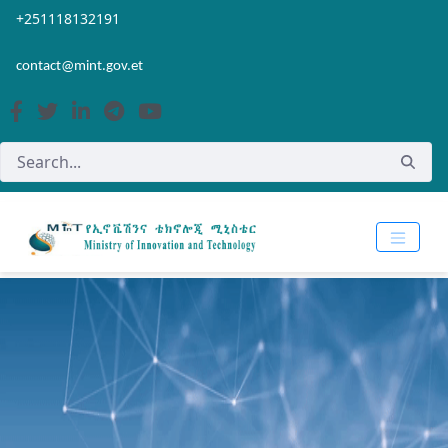
Skip to Main Content
Open Accessibility Menu
+251118132191
contact@mint.gov.et