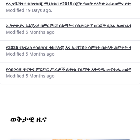
የኢኖቬሽንና ቴክኖሎጂ ሚኒስቴር የ2018 በጀት ዓመት የዕቅድ አፈጻጸምና የቀጣይ 
Modified 19 Days ago.
ኢትዮጵያና አልጄሪያ በምርምር፣ በልማትና በስታርታፕ ዘርፎች በጋራ ለመስራት መከሩ
Modified 5 Months ago.
የ2026 የአፍሪካ የሳይንስ፣ ቴክኖሎጂ እና ኢኖቬሽን ሳምንት በታላቅ ድምቀት ተጠና
Modified 5 Months ago.
የሳይንሳዊ ጥናትና ምርምር ሥራዎች ለዘላቂ የልማት አቅጣጫ መፍትሔ ጠቋሚ መ
Modified 5 Months ago.
ወቅታዊ ዜና