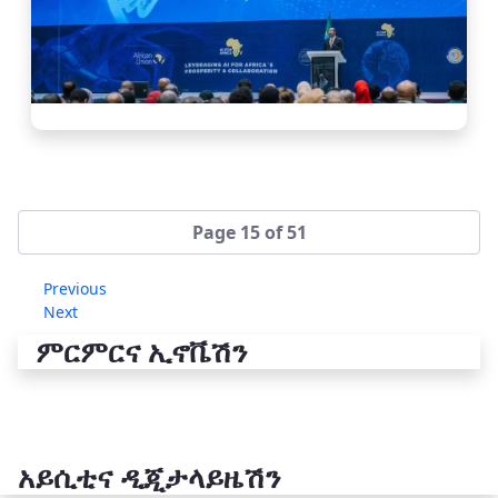
Page 15 of 51
Previous
Next
ምርምርና ኢኖቬሽን
አይሲቲና ዲጂታላይዜሽን