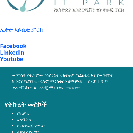
ኢትዮ አይሲቲ ፓርክ
Facebook
Linkedin
Youtube
መንግስት የቀድሞው የሳይንስና ቴክኖሎጂ ሚኒስቴር እና የመገናኛና
ኢንፎርሜሽን ቴክኖሎጂ ሚኒስቴርን በማዋሃድ በ2011 ዓ.ም
የኢኖቬሽንና ቴክኖሎጂ ሚኒስቴር ተቋቋመ፡፡
የትኩረት መስኮች
ምርምር
ኢኖቬሽን
የቴክኖሎጂ ሽግግር
ዲጂታላይዜሽን