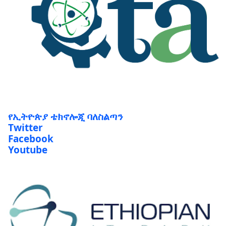
የኢትዮጵያ ቴክኖሎጂ ባለስልጣን
Twitter
Facebook
Youtube