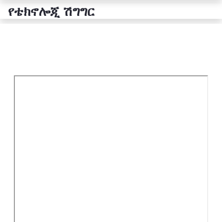
የቴክኖሎጂ ሽግግር