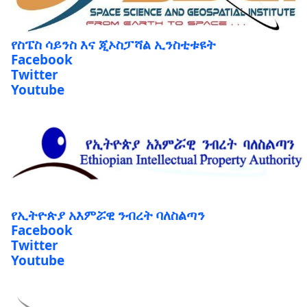
የስፔስ ሳይንስ እና ጂኦስፓሻል ኢንስቲቱዩት
Facebook
Twitter
Youtube
የኢትዮጵያ አእምሯዊ ንብረት ባለስልጣን
Facebook
Twitter
Youtube