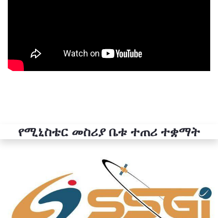
የሚኒስቴር መስሪያ ቤቱ ተጠሪ ተቋማት