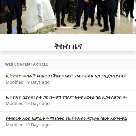
ትኩስ ዜና
WEB CONTENT ARTICLE
ኢትዮጵያ መስራች አባል የሆነችበት የአለም የአርተፊሻል ኢንተሊጀንስ የትብብር ድርጅት (
Modified 19 Days ago.
ኢትዮጵያ ከ29 ሀገራት ጋር በመሆን የዓለም አቀፍ አርቴፊሻል ኢንተለጀንስ ትብብ
Modified 19 Days ago.
የተባበሩት አረብ ኤምሬቶች ሚኒስትር የኢትዮጵያን ዲጂታል ስኬት አድንቀዋል —የ
Modified 19 Days ago.