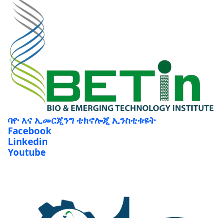
ባዮ እና ኢመርጂንግ ቴክኖሎጂ ኢንስቲቱዩት
Facebook
Linkedin
Youtube