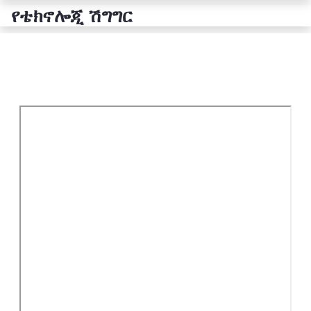
የቴክኖሎጂ ሽግግር