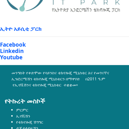
ኢትዮ አይሲቲ ፓርክ
Facebook
Linkedin
Youtube
መንግስት የቀድሞው የሳይንስና ቴክኖሎጂ ሚኒስቴር እና የመገናኛና
ኢንፎርሜሽን ቴክኖሎጂ ሚኒስቴርን በማዋሃድ በ2011 ዓ.ም
የኢኖቬሽንና ቴክኖሎጂ ሚኒስቴር ተቋቋመ፡፡
የትኩረት መስኮች
ምርምር
ኢኖቬሽን
የቴክኖሎጂ ሽግግር
ዲጂታላይዜሽን