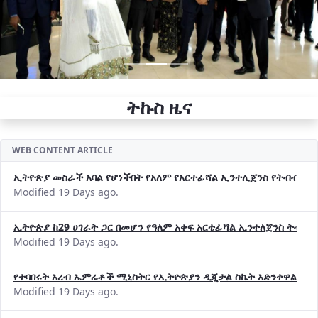
ትኩስ ዜና
WEB CONTENT ARTICLE
ኢትዮጵያ መስራች አባል የሆነችበት የአለም የአርተፊሻል ኢንተሊጀንስ የትብብር ድርጅት (
Modified 19 Days ago.
ኢትዮጵያ ከ29 ሀገራት ጋር በመሆን የዓለም አቀፍ አርቴፊሻል ኢንተለጀንስ ትብብ
Modified 19 Days ago.
የተባበሩት አረብ ኤምሬቶች ሚኒስትር የኢትዮጵያን ዲጂታል ስኬት አድንቀዋል —የ
Modified 19 Days ago.