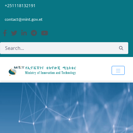
Skip to Main Content
Open Accessibility Menu
+251118132191
contact@mint.gov.et