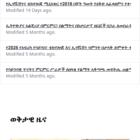
የኢኖቬሽንና ቴክኖሎጂ ሚኒስቴር የ2018 በጀት ዓመት የዕቅድ አፈጻጸምና የቀጣይ 
Modified 19 Days ago.
ኢትዮጵያና አልጄሪያ በምርምር፣ በልማትና በስታርታፕ ዘርፎች በጋራ ለመስራት መከሩ
Modified 5 Months ago.
የ2026 የአፍሪካ የሳይንስ፣ ቴክኖሎጂ እና ኢኖቬሽን ሳምንት በታላቅ ድምቀት ተጠና
Modified 5 Months ago.
የሳይንሳዊ ጥናትና ምርምር ሥራዎች ለዘላቂ የልማት አቅጣጫ መፍትሔ ጠቋሚ መ
Modified 5 Months ago.
ወቅታዊ ዜና