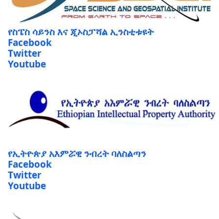
የስፔስ ሳይንስ እና ጂኦስፓሻል ኢንስቲቱዩት
Facebook
Twitter
Youtube
የኢትዮጵያ አእምሯዊ ንብረት ባለስልጣን
Facebook
Twitter
Youtube