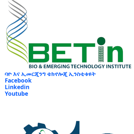
ባዮ እና ኢመርጂንግ ቴክኖሎጂ ኢንስቲቱዩት
Facebook
Linkedin
Youtube