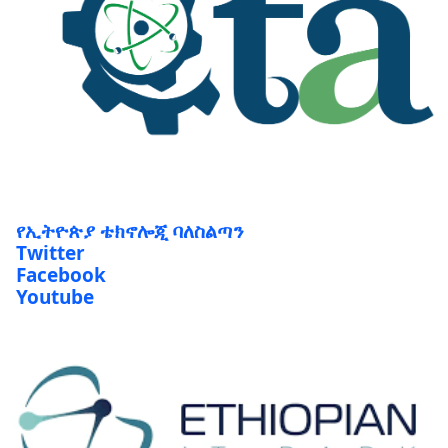
የኢትዮጵያ ቴክኖሎጂ ባለስልጣን
Twitter
Facebook
Youtube