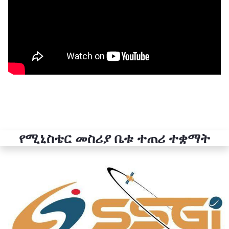
የሚኒስቴር መስሪያ ቤቱ ተጠሪ ተቋማት