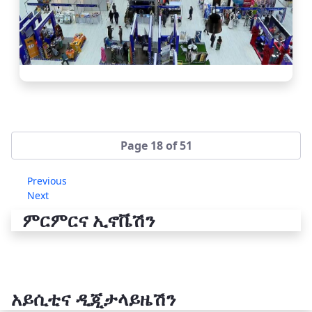
Page 18 of 51
Previous
Next
ምርምርና ኢኖቬሽን
አይሲቲና ዲጂታላይዜሽን