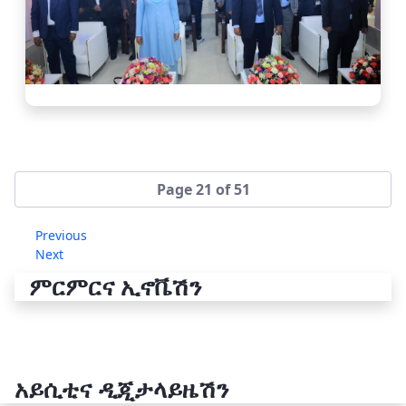
Page 21 of 51
Previous
Next
ምርምርና ኢኖቬሽን
አይሲቲና ዲጂታላይዜሽን