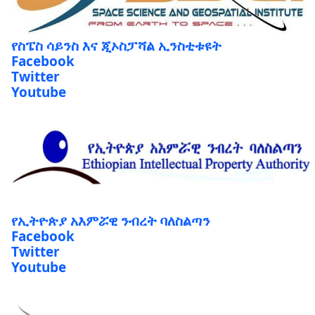
የስፔስ ሳይንስ እና ጂኦስፓሻል ኢንስቲቱዩት
Facebook
Twitter
Youtube
የኢትዮጵያ አእምሯዊ ንብረት ባለስልጣን
Facebook
Twitter
Youtube