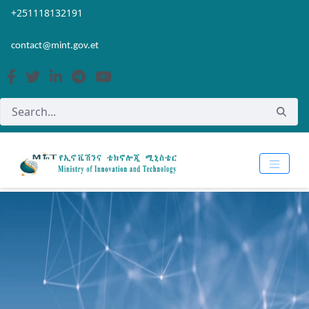
Skip to Main Content
Open Accessibility Menu
+251118132191
contact@mint.gov.et