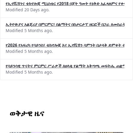
የኢኖቬሽንና ቴክኖሎጂ ሚኒስቴር የ2018 በጀት ዓመት የዕቅድ አፈጻጸምና የቀጣይ 
Modified 20 Days ago.
ኢትዮጵያና አልጄሪያ በምርምር፣ በልማትና በስታርታፕ ዘርፎች በጋራ ለመስራት መከሩ
Modified 5 Months ago.
የ2026 የአፍሪካ የሳይንስ፣ ቴክኖሎጂ እና ኢኖቬሽን ሳምንት በታላቅ ድምቀት ተጠና
Modified 5 Months ago.
የሳይንሳዊ ጥናትና ምርምር ሥራዎች ለዘላቂ የልማት አቅጣጫ መፍትሔ ጠቋሚ መ
Modified 5 Months ago.
ወቅታዊ ዜና