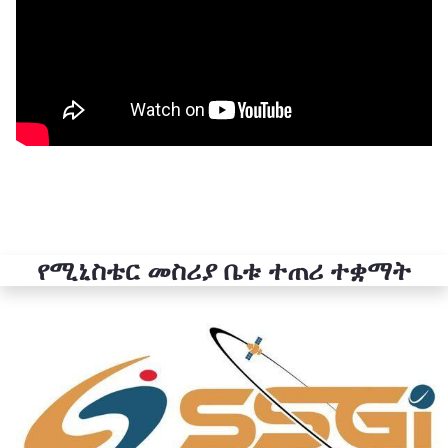
የሚኒስቴር መስሪያ ቤቱ ተጠሪ ተቋማት