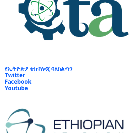
የኢትዮጵያ ቴክኖሎጂ ባለስልጣን
Twitter
Facebook
Youtube