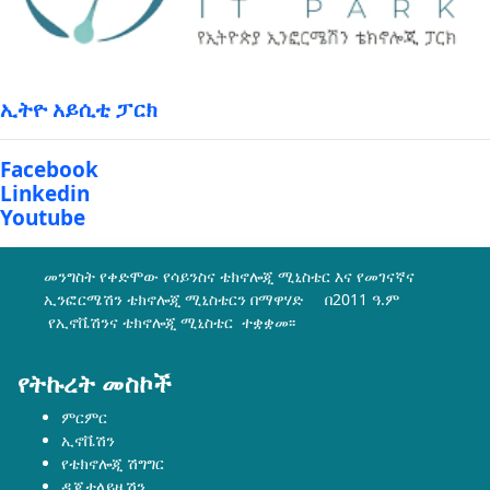
ኢትዮ አይሲቲ ፓርክ
Facebook
Linkedin
Youtube
መንግስት የቀድሞው የሳይንስና ቴክኖሎጂ ሚኒስቴር እና የመገናኛና
ኢንፎርሜሽን ቴክኖሎጂ ሚኒስቴርን በማዋሃድ በ2011 ዓ.ም
የኢኖቬሽንና ቴክኖሎጂ ሚኒስቴር ተቋቋመ፡፡
የትኩረት መስኮች
ምርምር
ኢኖቬሽን
የቴክኖሎጂ ሽግግር
ዲጂታላይዜሽን