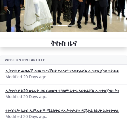
ትኩስ ዜና
WEB CONTENT ARTICLE
ኢትዮጵያ መስራች አባል የሆነችበት የአለም የአርተፊሻል ኢንተሊጀንስ የትብብር ድርጅት (
Modified 20 Days ago.
ኢትዮጵያ ከ29 ሀገራት ጋር በመሆን የዓለም አቀፍ አርቴፊሻል ኢንተለጀንስ ትብብ
Modified 20 Days ago.
የተባበሩት አረብ ኤምሬቶች ሚኒስትር የኢትዮጵያን ዲጂታል ስኬት አድንቀዋል —የ
Modified 20 Days ago.