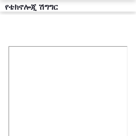
የቴክኖሎጂ ሽግግር