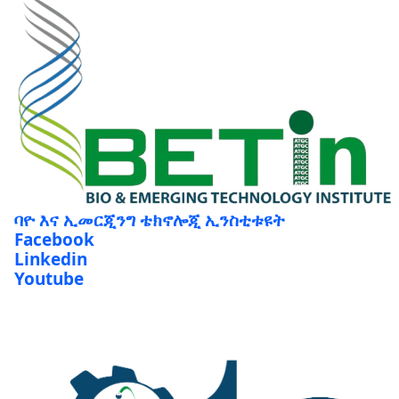
ባዮ እና ኢመርጂንግ ቴክኖሎጂ ኢንስቲቱዩት
Facebook
Linkedin
Youtube