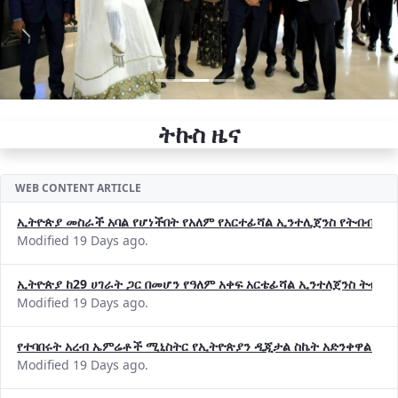
ትኩስ ዜና
WEB CONTENT ARTICLE
ኢትዮጵያ መስራች አባል የሆነችበት የአለም የአርተፊሻል ኢንተሊጀንስ የትብብር ድርጅት (
Modified 19 Days ago.
ኢትዮጵያ ከ29 ሀገራት ጋር በመሆን የዓለም አቀፍ አርቴፊሻል ኢንተለጀንስ ትብብ
Modified 19 Days ago.
የተባበሩት አረብ ኤምሬቶች ሚኒስትር የኢትዮጵያን ዲጂታል ስኬት አድንቀዋል —የ
Modified 19 Days ago.