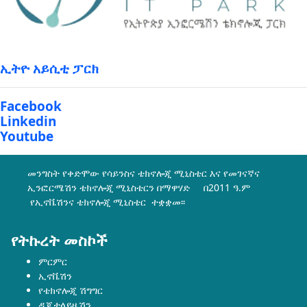
ኢትዮ አይሲቲ ፓርክ
Facebook
Linkedin
Youtube
መንግስት የቀድሞው የሳይንስና ቴክኖሎጂ ሚኒስቴር እና የመገናኛና
ኢንፎርሜሽን ቴክኖሎጂ ሚኒስቴርን በማዋሃድ በ2011 ዓ.ም
የኢኖቬሽንና ቴክኖሎጂ ሚኒስቴር ተቋቋመ፡፡
የትኩረት መስኮች
ምርምር
ኢኖቬሽን
የቴክኖሎጂ ሽግግር
ዲጂታላይዜሽን