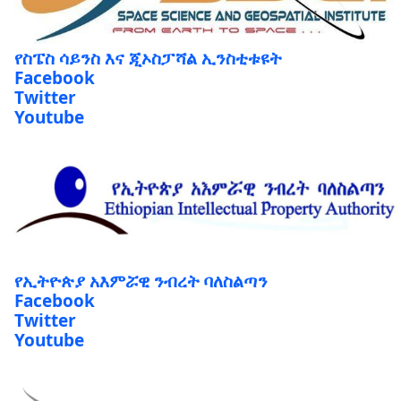
የስፔስ ሳይንስ እና ጂኦስፓሻል ኢንስቲቱዩት
Facebook
Twitter
Youtube
የኢትዮጵያ አእምሯዊ ንብረት ባለስልጣን
Facebook
Twitter
Youtube