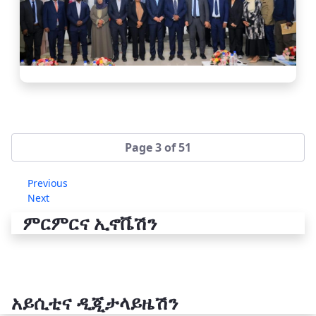
Page 3 of 51
Previous
Next
ምርምርና ኢኖቬሽን
አይሲቲና ዲጂታላይዜሽን