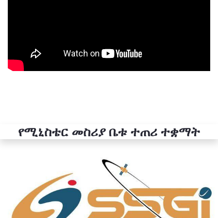
የሚኒስቴር መስሪያ ቤቱ ተጠሪ ተቋማት