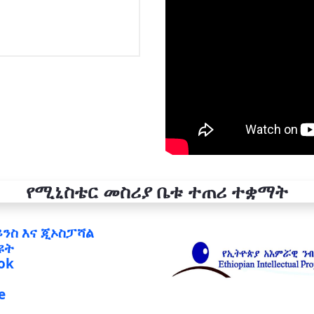
የሚኒስቴር መስሪያ ቤቱ ተጠሪ ተቋማት
ይንስ እና ጂኦስፓሻል
ዩት
ok
e