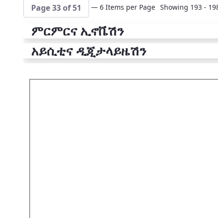
— 6 Items per Page
Showing 193 - 198
Page 33 of 51
ምርምርና ኢኖቬሽን
አይሲቲና ዲጂታላይዜሽን