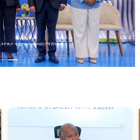
ልማት አጋሮች በአባልነት የየያዘ የኢኖቬሽን፣የዲጅታል ኢኮኖሚ እና
የኢንፎርሜሽን ቴክኖሎጂ የጋራ ግብረሃይል ተቋቋመ