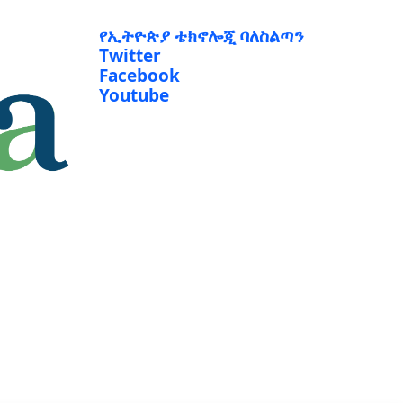
የኢትዮጵያ ቴክኖሎጂ ባለስልጣን
Twitter
Facebook
Youtube