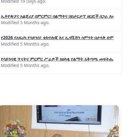
Modified 19 Days ago.
ኢትዮጵያና አልጄሪያ በምርምር፣ በልማትና በስታርታፕ ዘርፎች በጋራ ለመስራት መከሩ፡፡
Modified 5 Months ago.
የ2026 የአፍሪካ የሳይንስ፣ ቴክኖሎጂ እና ኢኖቬሽን ሳምንት በታላቅ ድምቀት ተጠናቀቀ
Modified 5 Months ago.
የሳይንሳዊ ጥናትና ምርምር ሥራዎች ለዘላቂ የልማት አቅጣጫ መፍትሔ ጠቋሚ መሆና
Modified 5 Months ago.