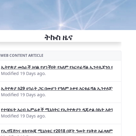
ትኩስ ዜና
WEB CONTENT ARTICLE
ኢትዮጵያ መስራች አባል የሆነችበት የአለም የአርተፊሻል ኢንተሊጀንስ የትብብር ድርጅት (Wo
Modified 19 Days ago.
ኢትዮጵያ ከ29 ሀገራት ጋር በመሆን የዓለም አቀፍ አርቴፊሻል ኢንተለጀንስ ትብብር 
Modified 19 Days ago.
የተባበሩት አረብ ኤምሬቶች ሚኒስትር የኢትዮጵያን ዲጂታል ስኬት አድንቀዋል —የኢት
Modified 19 Days ago.
የኢኖቬሽንና ቴክኖሎጂ ሚኒስቴር የ2018 በጀት ዓመት የዕቅድ አፈጻጸምና የቀጣይ አቅ