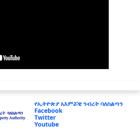
የኢትዮጵያ አእምሯዊ ንብረት ባለስልጣን
Facebook
Twitter
Youtube