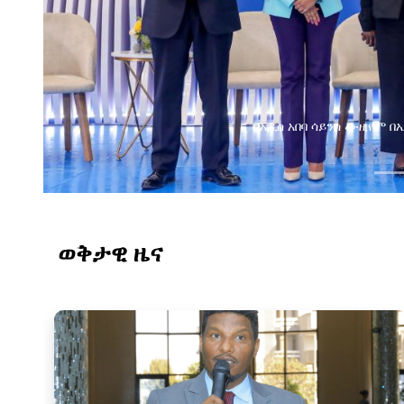
የ
ወቅታዊ ዜና