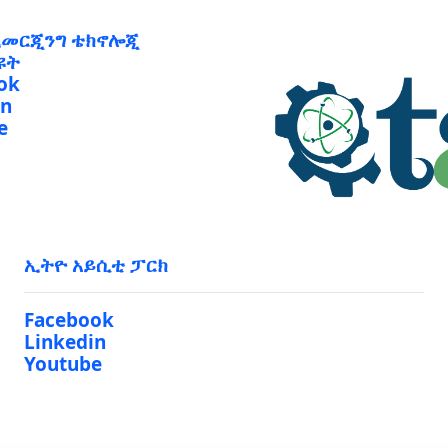
ኢመርጂንግ ቴክኖሎጂ
ዩት
ok
in
e
ኢትዮ አይሲቲ ፓርክ
Facebook
Linkedin
Youtube