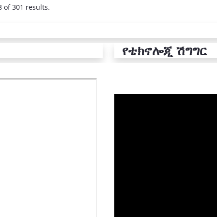
 of 301 results.
የቴክኖሎጂ ሽግግር