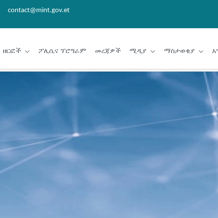
contact@mint.gov.et
ዘርፎች
ፖሊሲና ፕሮግራም
መረጃዎች
ሚዲያ
ማስታወቂያ
አ