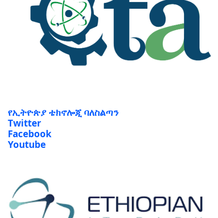
የኢትዮጵያ ቴክኖሎጂ ባለስልጣን
Twitter
Facebook
Youtube