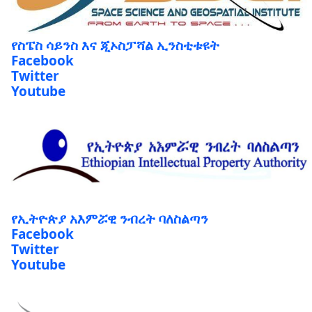
የስፔስ ሳይንስ እና ጂኦስፓሻል ኢንስቲቱዩት
Facebook
Twitter
Youtube
የኢትዮጵያ አእምሯዊ ንብረት ባለስልጣን
Facebook
Twitter
Youtube