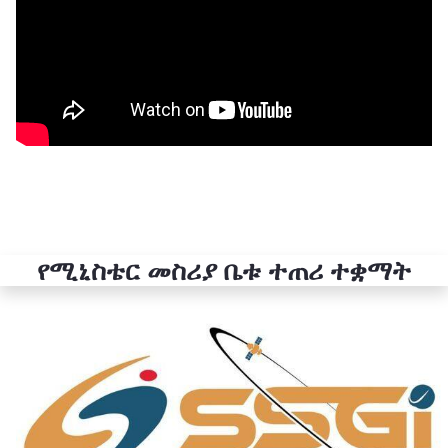
የሚኒስቴር መስሪያ ቤቱ ተጠሪ ተቋማት