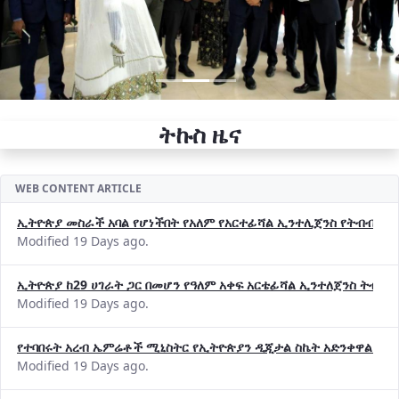
ትኩስ ዜና
WEB CONTENT ARTICLE
ኢትዮጵያ መስራች አባል የሆነችበት የአለም የአርተፊሻል ኢንተሊጀንስ የትብብር ድርጅት (
Modified 19 Days ago.
ኢትዮጵያ ከ29 ሀገራት ጋር በመሆን የዓለም አቀፍ አርቴፊሻል ኢንተለጀንስ ትብብ
Modified 19 Days ago.
የተባበሩት አረብ ኤምሬቶች ሚኒስትር የኢትዮጵያን ዲጂታል ስኬት አድንቀዋል —የ
Modified 19 Days ago.