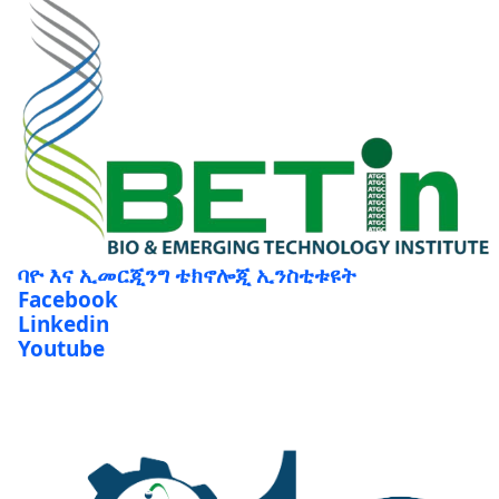
ባዮ እና ኢመርጂንግ ቴክኖሎጂ ኢንስቲቱዩት
Facebook
Linkedin
Youtube