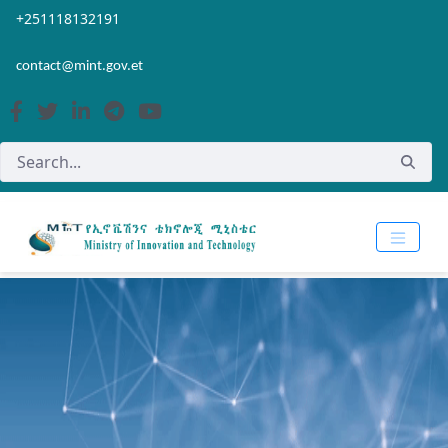
Skip to Main Content
Open Accessibility Menu
+251118132191
contact@mint.gov.et