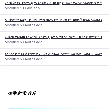
የኢኖቬሽንና ቴክኖሎጂ ሚኒስቴር የ2018 በጀት ዓመት የዕቅድ አፈጻጸምና የቀጣይ 
Modified 19 Days ago.
ኢትዮጵያና አልጄሪያ በምርምር፣ በልማትና በስታርታፕ ዘርፎች በጋራ ለመስራት መከሩ
Modified 5 Months ago.
የ2026 የአፍሪካ የሳይንስ፣ ቴክኖሎጂ እና ኢኖቬሽን ሳምንት በታላቅ ድምቀት ተጠና
Modified 5 Months ago.
የሳይንሳዊ ጥናትና ምርምር ሥራዎች ለዘላቂ የልማት አቅጣጫ መፍትሔ ጠቋሚ መ
Modified 5 Months ago.
ወቅታዊ ዜና