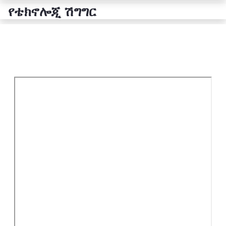
የቴክኖሎጂ ሽግግር