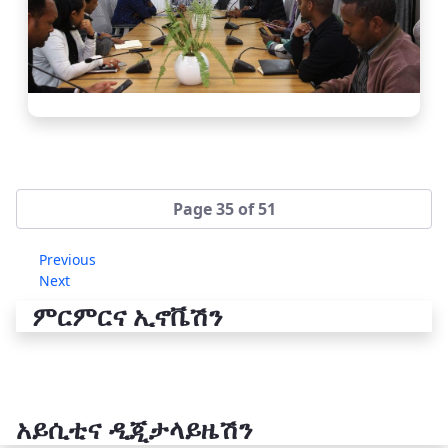
Page 35 of 51
Previous
Next
ምርምርና ኢኖቬሽን
አይሲቲና ዲጂታላይዜሽን