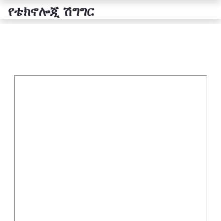
የቴክኖሎጂ ሽግግር