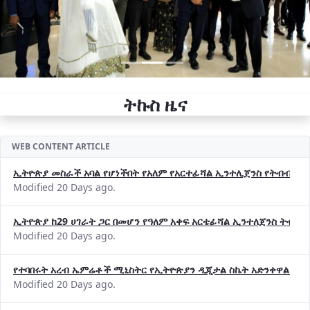
ትኩስ ዜና
WEB CONTENT ARTICLE
ኢትዮጵያ መስራች አባል የሆነችበት የአለም የአርተፊሻል ኢንተሊጀንስ የትብብር ድርጅት (
Modified 20 Days ago.
ኢትዮጵያ ከ29 ሀገራት ጋር በመሆን የዓለም አቀፍ አርቴፊሻል ኢንተለጀንስ ትብብ
Modified 20 Days ago.
የተባበሩት አረብ ኤምሬቶች ሚኒስትር የኢትዮጵያን ዲጂታል ስኬት አድንቀዋል —የ
Modified 20 Days ago.