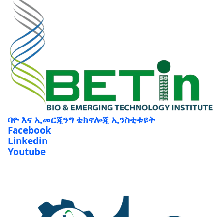
ባዮ እና ኢመርጂንግ ቴክኖሎጂ ኢንስቲቱዩት
Facebook
Linkedin
Youtube