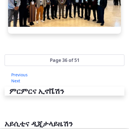
Page 36 of 51
Previous
Next
ምርምርና ኢኖቬሽን
አይሲቲና ዲጂታላይዜሽን