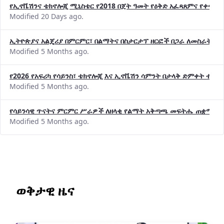
የኢኖቬሽንና ቴክኖሎጂ ሚኒስቴር የ2018 በጀት ዓመት የዕቅድ አፈጻጸምና የቀጣይ 
Modified 20 Days ago.
ኢትዮጵያና አልጄሪያ በምርምር፣ በልማትና በስታርታፕ ዘርፎች በጋራ ለመስራት መከሩ
Modified 5 Months ago.
የ2026 የአፍሪካ የሳይንስ፣ ቴክኖሎጂ እና ኢኖቬሽን ሳምንት በታላቅ ድምቀት ተጠና
Modified 5 Months ago.
የሳይንሳዊ ጥናትና ምርምር ሥራዎች ለዘላቂ የልማት አቅጣጫ መፍትሔ ጠቋሚ መ
Modified 5 Months ago.
ወቅታዊ ዜና