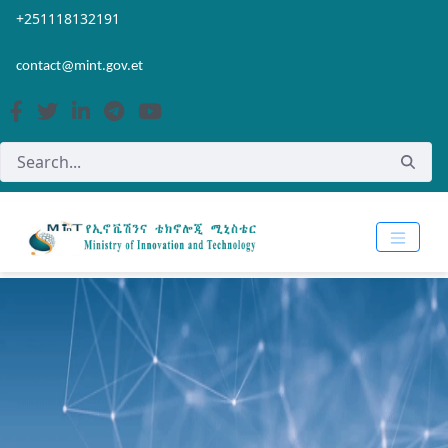
Skip to Main Content
Open Accessibility Menu
+251118132191
contact@mint.gov.et