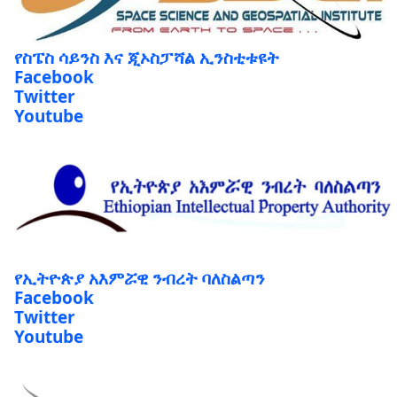
የስፔስ ሳይንስ እና ጂኦስፓሻል ኢንስቲቱዩት
Facebook
Twitter
Youtube
የኢትዮጵያ አእምሯዊ ንብረት ባለስልጣን
Facebook
Twitter
Youtube