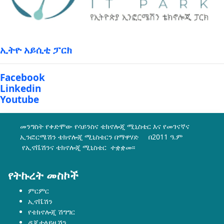
ኢትዮ አይሲቲ ፓርክ
Facebook
Linkedin
Youtube
መንግስት የቀድሞው የሳይንስና ቴክኖሎጂ ሚኒስቴር እና የመገናኛና
ኢንፎርሜሽን ቴክኖሎጂ ሚኒስቴርን በማዋሃድ በ2011 ዓ.ም
የኢኖቬሽንና ቴክኖሎጂ ሚኒስቴር ተቋቋመ፡፡
የትኩረት መስኮች
ምርምር
ኢኖቬሽን
የቴክኖሎጂ ሽግግር
ዲጂታላይዜሽን