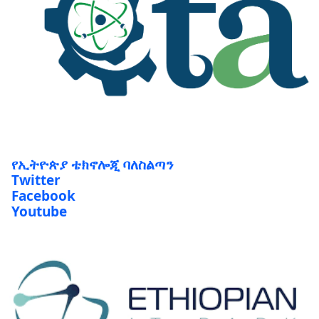
የኢትዮጵያ ቴክኖሎጂ ባለስልጣን
Twitter
Facebook
Youtube