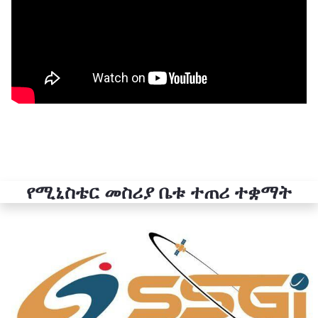
የሚኒስቴር መስሪያ ቤቱ ተጠሪ ተቋማት