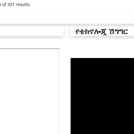
 of 301 results.
የቴክኖሎጂ ሽግግር