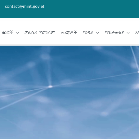
contact@mint.gov.et
ዘርፎች
ፖሊሲና ፕሮግራም
መረጃዎች
ሚዲያ
ማስታወቂያ
አ