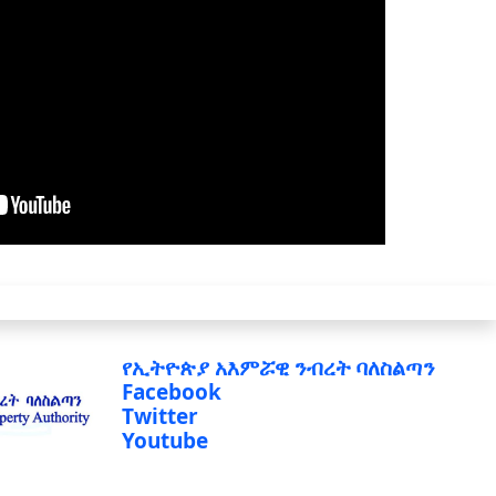
የኢትዮጵያ አእምሯዊ ንብረት ባለስልጣን
Facebook
Twitter
Youtube