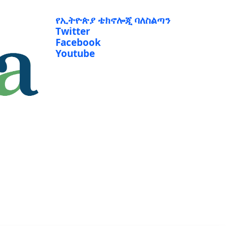
የኢትዮጵያ ቴክኖሎጂ ባለስልጣን
Twitter
Facebook
Youtube