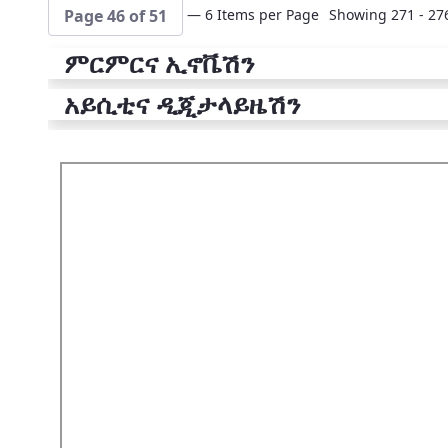
— 6 Items per Page
Showing 271 - 276
Page 46 of 51
ምርምርና ኢኖቬሽን
አይሲቲና ዲጂታላይዜሽን