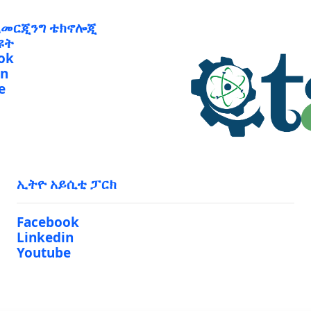
ኢመርጂንግ ቴክኖሎጂ
ዩት
ok
in
e
ኢትዮ አይሲቲ ፓርክ
Facebook
Linkedin
Youtube