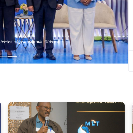
የያዘ የኢኖቬሽን፣የዲጅታል ኢኮኖሚ እና
ጂ የጋራ ግብረሃይል ተቋቋመ