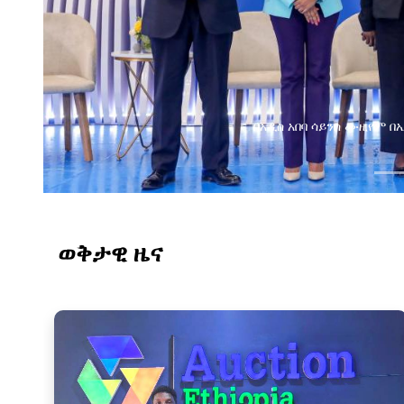
የልማት አጋሮች በአባልነት የ
የኢንፎርሜሽን ቴክኖሎ
ወቅታዊ ዜና