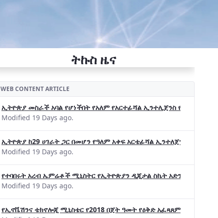
ትኩስ ዜና
WEB CONTENT ARTICLE
ኢትዮጵያ መስራች አባል የሆነችበት የአለም የአርተፊሻል ኢንተሊጀንስ የትብብር ድርጅት (Wo
Modified 19 Days ago.
ኢትዮጵያ ከ29 ሀገራት ጋር በመሆን የዓለም አቀፍ አርቴፊሻል ኢንተለጀንስ ትብብር 
Modified 19 Days ago.
የተባበሩት አረብ ኤምሬቶች ሚኒስትር የኢትዮጵያን ዲጂታል ስኬት አድንቀዋል —የኢት
Modified 19 Days ago.
የኢኖቬሽንና ቴክኖሎጂ ሚኒስቴር የ2018 በጀት ዓመት የዕቅድ አፈጻጸምና የቀጣይ አቅ