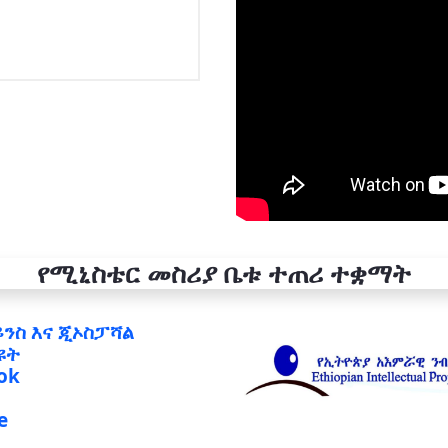
የሚኒስቴር መስሪያ ቤቱ ተጠሪ ተቋማት
ይንስ እና ጂኦስፓሻል
ዩት
ok
e