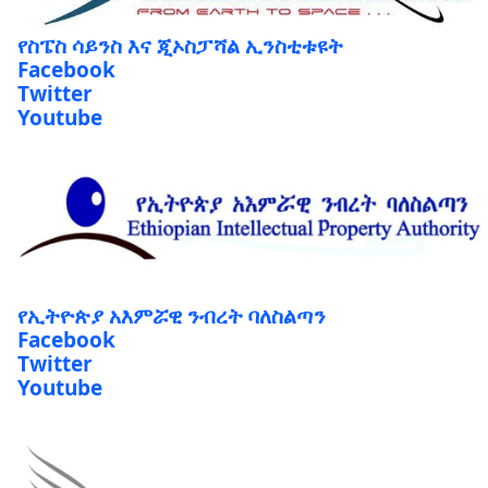
የስፔስ ሳይንስ እና ጂኦስፓሻል ኢንስቲቱዩት
Facebook
Twitter
Youtube
የኢትዮጵያ አእምሯዊ ንብረት ባለስልጣን
Facebook
Twitter
Youtube