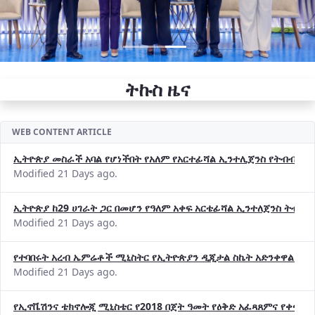
ትኩስ ዜና
WEB CONTENT ARTICLE
ኢትዮጵያ መስራች አባል የሆነችበት የአለም የአርተፊሻል ኢንተሊጀንስ የትብብር ድርጅት (
Modified 21 Days ago.
ኢትዮጵያ ከ29 ሀገራት ጋር በመሆን የዓለም አቀፍ አርቴፊሻል ኢንተለጀንስ ትብብ
Modified 21 Days ago.
የተባበሩት አረብ ኤምሬቶች ሚኒስትር የኢትዮጵያን ዲጂታል ስኬት አድንቀዋል —የ
Modified 21 Days ago.
የኢኖቬሽንና ቴክኖሎጂ ሚኒስቴር የ2018 በጀት ዓመት የዕቅድ አፈጻጸምና የቀጣይ 