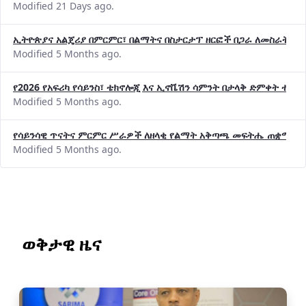
Modified 21 Days ago.
ኢትዮጵያና አልጄሪያ በምርምር፣ በልማትና በስታርታፕ ዘርፎች በጋራ ለመስራት መከሩ
Modified 5 Months ago.
የ2026 የአፍሪካ የሳይንስ፣ ቴክኖሎጂ እና ኢኖቬሽን ሳምንት በታላቅ ድምቀት ተጠና
Modified 5 Months ago.
የሳይንሳዊ ጥናትና ምርምር ሥራዎች ለዘላቂ የልማት አቅጣጫ መፍትሔ ጠቋሚ መ
Modified 5 Months ago.
ወቅታዊ ዜና