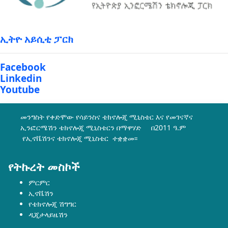
ኢትዮ አይሲቲ ፓርክ
Facebook
Linkedin
Youtube
መንግስት የቀድሞው የሳይንስና ቴክኖሎጂ ሚኒስቴር እና የመገናኛና
ኢንፎርሜሽን ቴክኖሎጂ ሚኒስቴርን በማዋሃድ በ2011 ዓ.ም
የኢኖቬሽንና ቴክኖሎጂ ሚኒስቴር ተቋቋመ፡፡
የትኩረት መስኮች
ምርምር
ኢኖቬሽን
የቴክኖሎጂ ሽግግር
ዲጂታላይዜሽን