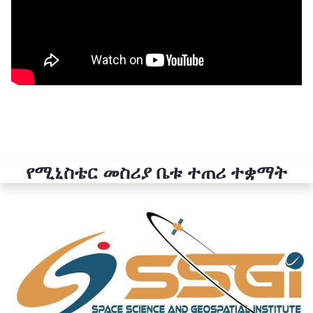
የሚኒስቴር መስሪያ ቤቱ ተጠሪ ተቋማት