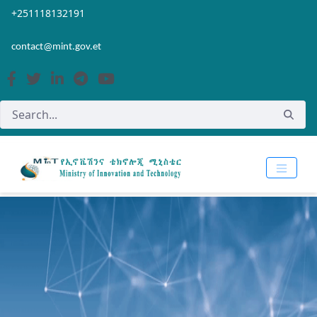
Skip to Main Content
Open Accessibility Menu
+251118132191
contact@mint.gov.et