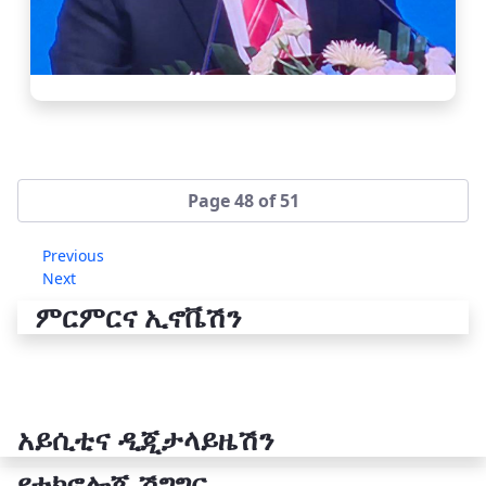
Page 48 of 51
Previous
Next
ምርምርና ኢኖቬሽን
አይሲቲና ዲጂታላይዜሽን
የቴክኖሎጂ ሽግግር