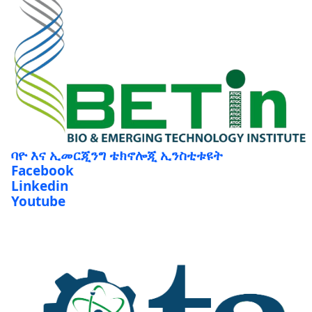
ባዮ እና ኢመርጂንግ ቴክኖሎጂ ኢንስቲቱዩት
Facebook
Linkedin
Youtube