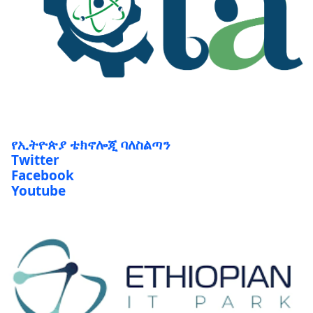
የኢትዮጵያ ቴክኖሎጂ ባለስልጣን
Twitter
Facebook
Youtube