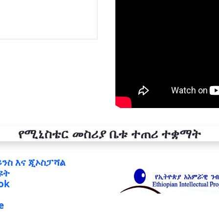
የሚኒስቴር መስሪያ ቤቱ ተጠሪ ተቋማት
ይንስ እና ጂኦስፓሻል
ዩት
ok
e