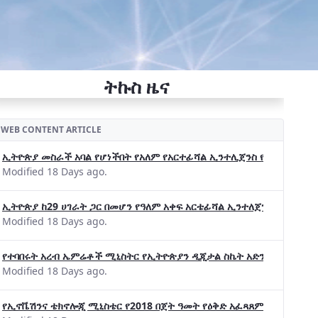
ትኩስ ዜና
WEB CONTENT ARTICLE
ኢትዮጵያ መስራች አባል የሆነችበት የአለም የአርተፊሻል ኢንተሊጀንስ የትብብር ድርጅት (Wo
Modified 18 Days ago.
ኢትዮጵያ ከ29 ሀገራት ጋር በመሆን የዓለም አቀፍ አርቴፊሻል ኢንተለጀንስ ትብብር 
Modified 18 Days ago.
የተባበሩት አረብ ኤምሬቶች ሚኒስትር የኢትዮጵያን ዲጂታል ስኬት አድንቀዋል —የኢት
Modified 18 Days ago.
የኢኖቬሽንና ቴክኖሎጂ ሚኒስቴር የ2018 በጀት ዓመት የዕቅድ አፈጻጸምና የቀጣይ አቅ