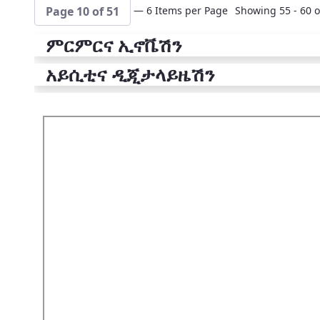
— 6 Items per Page
Showing 55 - 60 o
Page 10 of 51
ምርምርና ኢኖቬሽን
አይሲቲና ዲጂታላይዜሽን