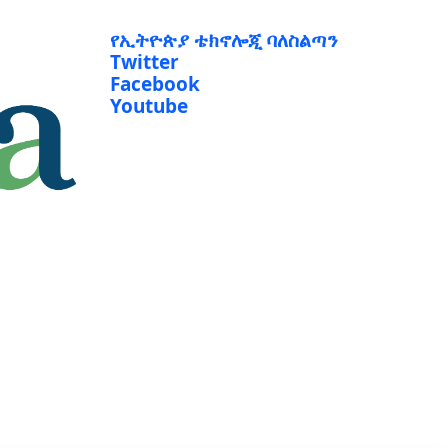
የኢትዮጵያ ቴክኖሎጂ ባለስልጣን
Twitter
Facebook
Youtube