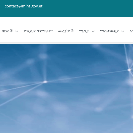
contact@mint.gov.et
ዘርፎች
ፖሊሲና ፕሮግራም
መረጃዎች
ሚዲያ
ማስታወቂያ
አ