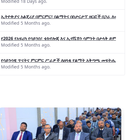
Modified 18 Days ago.
ኢትዮጵያና አልጄሪያ በምርምር፣ በልማትና በስታርታፕ ዘርፎች በጋራ ለመስራት መከሩ፡፡
Modified 5 Months ago.
ልማት አጋሮች በአባልነት የየያዘ የኢኖቬሽን፣የዲጅታል ኢኮኖሚ እና
የ2026 የአፍሪካ የሳይንስ፣ ቴክኖሎጂ እና ኢኖቬሽን ሳምንት በታላቅ ድምቀት ተጠናቀቀ
የኢንፎርሜሽን ቴክኖሎጂ የጋራ ግብረሃይል ተቋቋመ
Modified 5 Months ago.
የሳይንሳዊ ጥናትና ምርምር ሥራዎች ለዘላቂ የልማት አቅጣጫ መፍትሔ ጠቋሚ መሆና
Modified 5 Months ago.