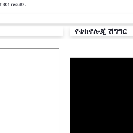
f 301 results.
የቴክኖሎጂ ሽግግር