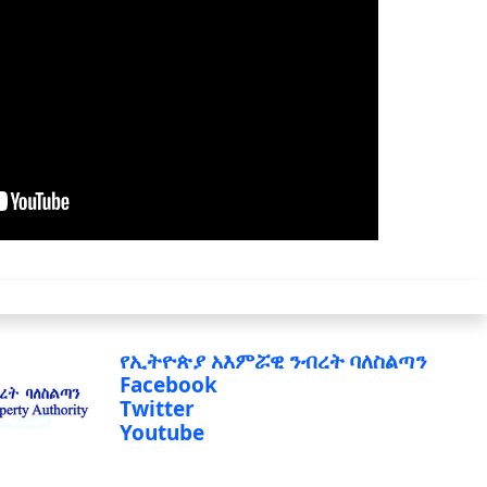
የኢትዮጵያ አእምሯዊ ንብረት ባለስልጣን
Facebook
Twitter
Youtube