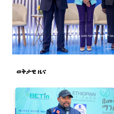
በአዲስ አበባ ሳይንስ ሙዚየም በኢትዮጵያ ዲጂታል ትራንስፎርሜሽን ጉዞ
ወቅታዊ ዜና