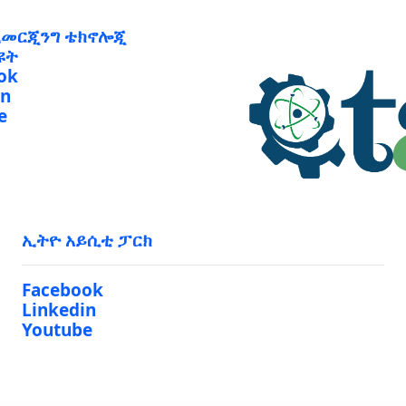
ኢመርጂንግ ቴክኖሎጂ
ዩት
ok
in
e
ኢትዮ አይሲቲ ፓርክ
Facebook
Linkedin
Youtube