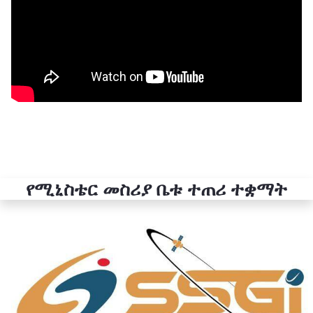
የሚኒስቴር መስሪያ ቤቱ ተጠሪ ተቋማት