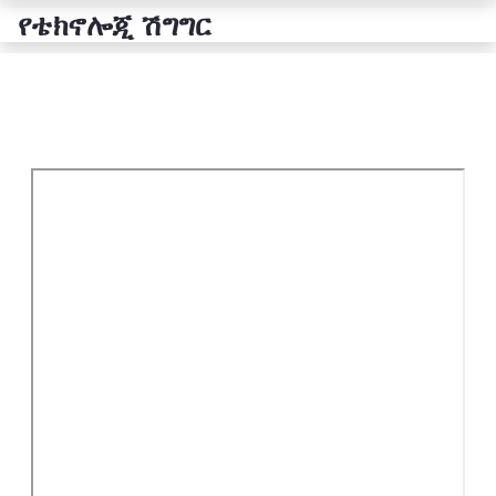
የቴክኖሎጂ ሽግግር