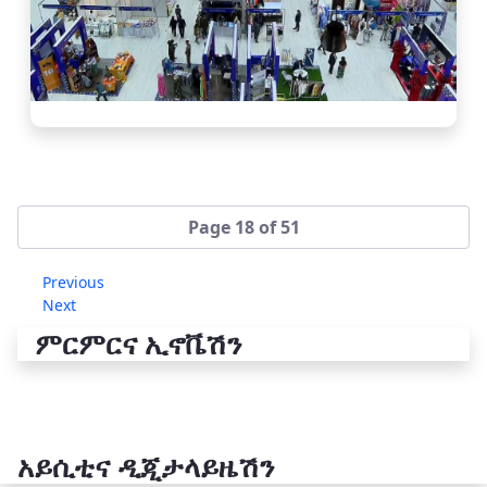
Page 18 of 51
Previous
Next
ምርምርና ኢኖቬሽን
አይሲቲና ዲጂታላይዜሽን