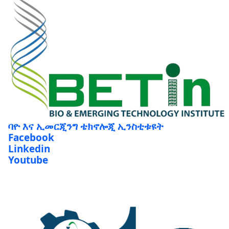
ባዮ እና ኢመርጂንግ ቴክኖሎጂ ኢንስቲቱዩት
Facebook
Linkedin
Youtube