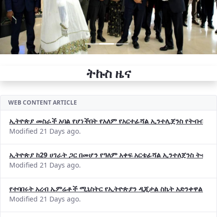
ትኩስ ዜና
WEB CONTENT ARTICLE
ኢትዮጵያ መስራች አባል የሆነችበት የአለም የአርተፊሻል ኢንተሊጀንስ የትብብር ድርጅት (
Modified 21 Days ago.
ኢትዮጵያ ከ29 ሀገራት ጋር በመሆን የዓለም አቀፍ አርቴፊሻል ኢንተለጀንስ ትብብ
Modified 21 Days ago.
የተባበሩት አረብ ኤምሬቶች ሚኒስትር የኢትዮጵያን ዲጂታል ስኬት አድንቀዋል —የ
Modified 21 Days ago.