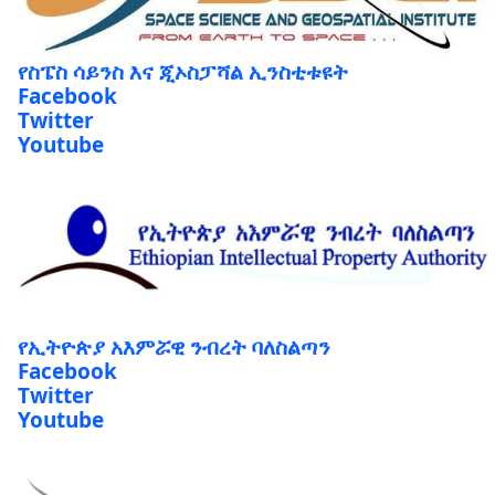
የስፔስ ሳይንስ እና ጂኦስፓሻል ኢንስቲቱዩት
Facebook
Twitter
Youtube
የኢትዮጵያ አእምሯዊ ንብረት ባለስልጣን
Facebook
Twitter
Youtube