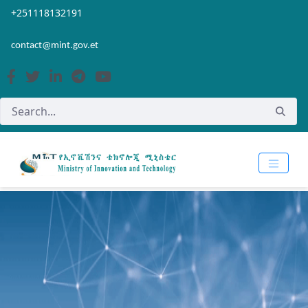
Skip to Main Content
Open Accessibility Menu
+251118132191
contact@mint.gov.et