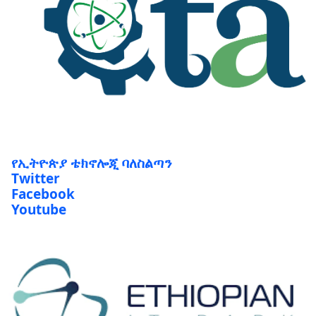
የኢትዮጵያ ቴክኖሎጂ ባለስልጣን
Twitter
Facebook
Youtube