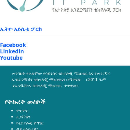
ኢትዮ አይሲቲ ፓርክ
Facebook
Linkedin
Youtube
መንግስት የቀድሞው የሳይንስና ቴክኖሎጂ ሚኒስቴር እና የመገናኛና
ኢንፎርሜሽን ቴክኖሎጂ ሚኒስቴርን በማዋሃድ በ2011 ዓ.ም
የኢኖቬሽንና ቴክኖሎጂ ሚኒስቴር ተቋቋመ፡፡
የትኩረት መስኮች
ምርምር
ኢኖቬሽን
የቴክኖሎጂ ሽግግር
ዲጂታላይዜሽን