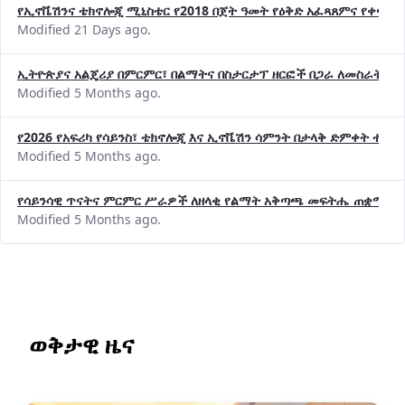
የኢኖቬሽንና ቴክኖሎጂ ሚኒስቴር የ2018 በጀት ዓመት የዕቅድ አፈጻጸምና የቀጣይ 
Modified 21 Days ago.
ኢትዮጵያና አልጄሪያ በምርምር፣ በልማትና በስታርታፕ ዘርፎች በጋራ ለመስራት መከሩ
Modified 5 Months ago.
የ2026 የአፍሪካ የሳይንስ፣ ቴክኖሎጂ እና ኢኖቬሽን ሳምንት በታላቅ ድምቀት ተጠና
Modified 5 Months ago.
የሳይንሳዊ ጥናትና ምርምር ሥራዎች ለዘላቂ የልማት አቅጣጫ መፍትሔ ጠቋሚ መ
Modified 5 Months ago.
ወቅታዊ ዜና