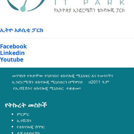
ኢትዮ አይሲቲ ፓርክ
Facebook
Linkedin
Youtube
መንግስት የቀድሞው የሳይንስና ቴክኖሎጂ ሚኒስቴር እና የመገናኛና
ኢንፎርሜሽን ቴክኖሎጂ ሚኒስቴርን በማዋሃድ በ2011 ዓ.ም
የኢኖቬሽንና ቴክኖሎጂ ሚኒስቴር ተቋቋመ፡፡
የትኩረት መስኮች
ምርምር
ኢኖቬሽን
የቴክኖሎጂ ሽግግር
ዲጂታላይዜሽን