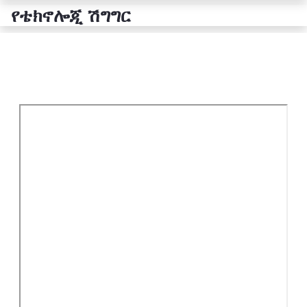
የቴክኖሎጂ ሽግግር