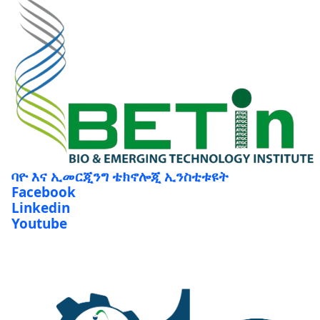
ባዮ እና ኢመርጂንግ ቴክኖሎጂ ኢንስቲቱዩት
Facebook
Linkedin
Youtube