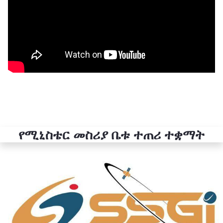
የሚኒስቴር መስሪያ ቤቱ ተጠሪ ተቋማት