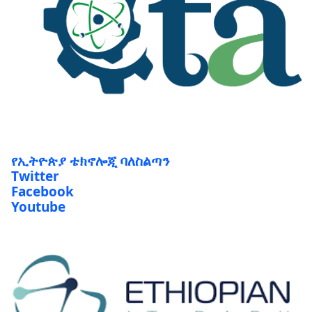
የኢትዮጵያ ቴክኖሎጂ ባለስልጣን
Twitter
Facebook
Youtube