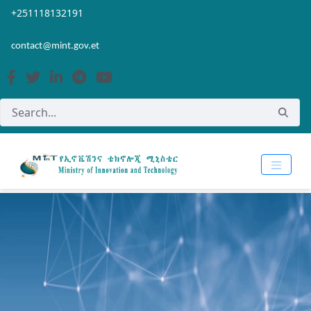
Skip to Main Content
Open Accessibility Menu
+251118132191
contact@mint.gov.et