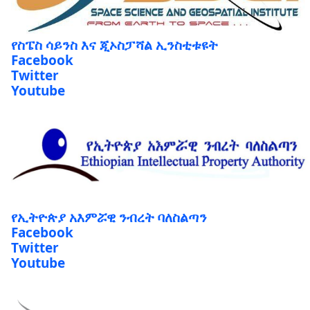
የስፔስ ሳይንስ እና ጂኦስፓሻል ኢንስቲቱዩት
Facebook
Twitter
Youtube
የኢትዮጵያ አእምሯዊ ንብረት ባለስልጣን
Facebook
Twitter
Youtube