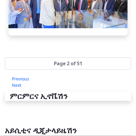
Page 2 of 51
Previous
Next
ምርምርና ኢኖቬሽን
አይሲቲና ዲጂታላይዜሽን