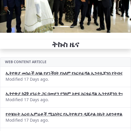
ትኩስ ዜና
WEB CONTENT ARTICLE
ኢትዮጵያ መስራች አባል የሆነችበት የአለም የአርተፊሻል ኢንተሊጀንስ የትብብር ድርጅት (
Modified 17 Days ago.
ኢትዮጵያ ከ29 ሀገራት ጋር በመሆን የዓለም አቀፍ አርቴፊሻል ኢንተለጀንስ ትብብ
Modified 17 Days ago.
የተባበሩት አረብ ኤምሬቶች ሚኒስትር የኢትዮጵያን ዲጂታል ስኬት አድንቀዋል —የ
Modified 17 Days ago.