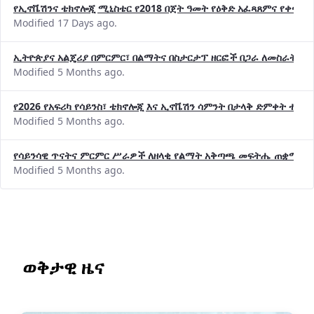
የኢኖቬሽንና ቴክኖሎጂ ሚኒስቴር የ2018 በጀት ዓመት የዕቅድ አፈጻጸምና የቀጣይ 
Modified 17 Days ago.
ኢትዮጵያና አልጄሪያ በምርምር፣ በልማትና በስታርታፕ ዘርፎች በጋራ ለመስራት መከሩ
Modified 5 Months ago.
የ2026 የአፍሪካ የሳይንስ፣ ቴክኖሎጂ እና ኢኖቬሽን ሳምንት በታላቅ ድምቀት ተጠና
Modified 5 Months ago.
የሳይንሳዊ ጥናትና ምርምር ሥራዎች ለዘላቂ የልማት አቅጣጫ መፍትሔ ጠቋሚ መ
Modified 5 Months ago.
ወቅታዊ ዜና