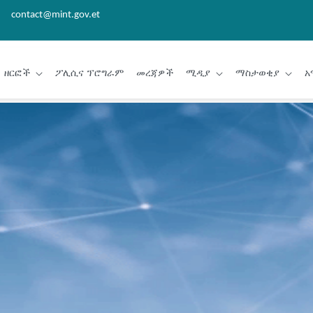
contact@mint.gov.et
ዘርፎች
ፖሊሲና ፕሮግራም
መረጃዎች
ሚዲያ
ማስታወቂያ
አ