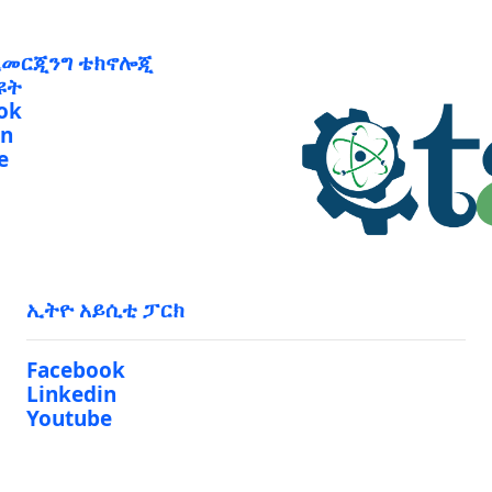
ኢመርጂንግ ቴክኖሎጂ
ዩት
ok
in
e
ኢትዮ አይሲቲ ፓርክ
Facebook
Linkedin
Youtube