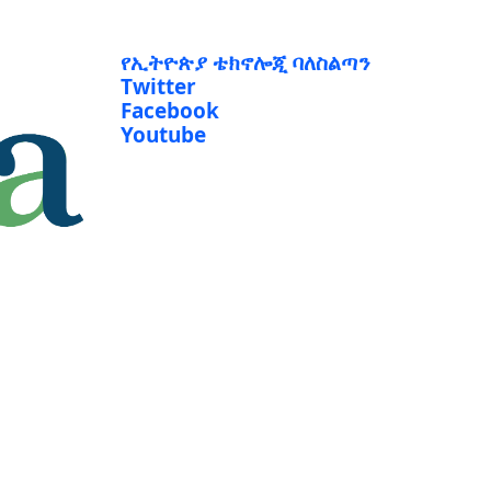
የኢትዮጵያ ቴክኖሎጂ ባለስልጣን
Twitter
Facebook
Youtube