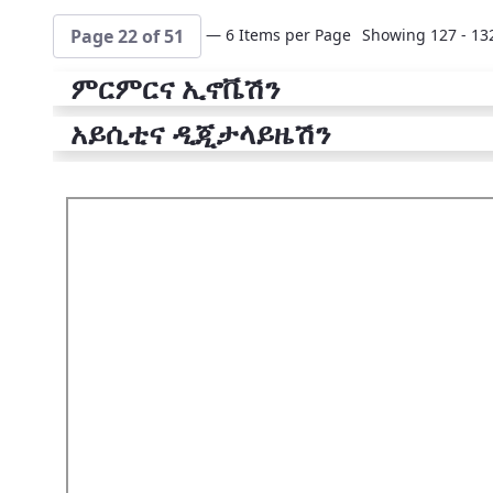
— 6 Items per Page
Showing 127 - 132
Page 22 of 51
ምርምርና ኢኖቬሽን
አይሲቲና ዲጂታላይዜሽን