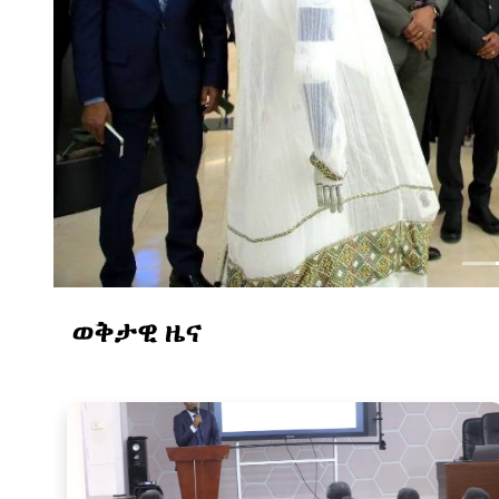
ወቅታዊ ዜና