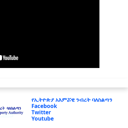
የኢትዮጵያ አእምሯዊ ንብረት ባለስልጣን
Facebook
Twitter
Youtube