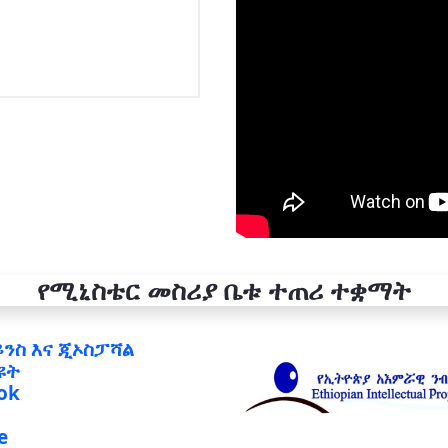
የሚኒስቴር መስሪያ ቤቱ ተጠሪ ተቋማት
ይንስ እና ጂኦስፓሻል
ዩት
ok
e