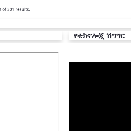
 of 301 results.
የቴክኖሎጂ ሽግግር