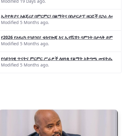
Modified 19 Days ago.
ኢትዮጵያና አልጄሪያ በምርምር፣ በልማትና በስታርታፕ ዘርፎች በጋራ ለመስራት መከሩ፡፡
Modified 5 Months ago.
የ2026 የአፍሪካ የሳይንስ፣ ቴክኖሎጂ እና ኢኖቬሽን ሳምንት በታላቅ ድምቀት ተጠናቀቀ
Modified 5 Months ago.
የሳይንሳዊ ጥናትና ምርምር ሥራዎች ለዘላቂ የልማት አቅጣጫ መፍትሔ ጠቋሚ መሆና
Modified 5 Months ago.