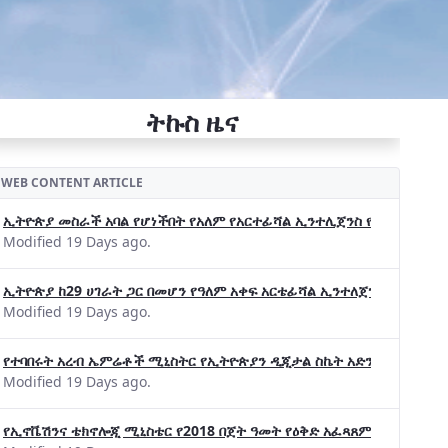
ትኩስ ዜና
WEB CONTENT ARTICLE
ኢትዮጵያ መስራች አባል የሆነችበት የአለም የአርተፊሻል ኢንተሊጀንስ የትብብር ድርጅት (Wo
Modified 19 Days ago.
ኢትዮጵያ ከ29 ሀገራት ጋር በመሆን የዓለም አቀፍ አርቴፊሻል ኢንተለጀንስ ትብብር 
Modified 19 Days ago.
የተባበሩት አረብ ኤምሬቶች ሚኒስትር የኢትዮጵያን ዲጂታል ስኬት አድንቀዋል —የኢት
Modified 19 Days ago.
የኢኖቬሽንና ቴክኖሎጂ ሚኒስቴር የ2018 በጀት ዓመት የዕቅድ አፈጻጸምና የቀጣይ አቅ