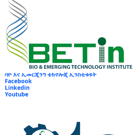
ባዮ እና ኢመርጂንግ ቴክኖሎጂ ኢንስቲቱዩት
Facebook
Linkedin
Youtube