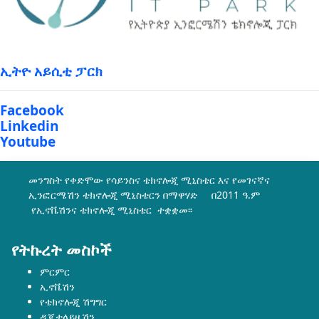
ኢትዮ አይሲቲ ፓርክ
Facebook
Linkedin
Youtube
መንግስት የቀድሞው የሳይንስና ቴክኖሎጂ ሚኒስቴር እና የመገናኛና
ኢንፎርሜሽን ቴክኖሎጂ ሚኒስቴርን በማዋሃድ በ2011 ዓ.ም
የኢኖቬሽንና ቴክኖሎጂ ሚኒስቴር ተቋቋመ፡፡
የትኩረት መስኮች
ምርምር
ኢኖቬሽን
የቴክኖሎጂ ሽግግር
ዲጂታላይዜሽን