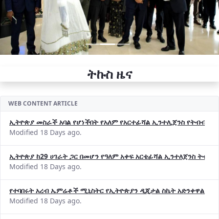
ትኩስ ዜና
WEB CONTENT ARTICLE
ኢትዮጵያ መስራች አባል የሆነችበት የአለም የአርተፊሻል ኢንተሊጀንስ የትብብር ድርጅት (
Modified 18 Days ago.
ኢትዮጵያ ከ29 ሀገራት ጋር በመሆን የዓለም አቀፍ አርቴፊሻል ኢንተለጀንስ ትብብ
Modified 18 Days ago.
የተባበሩት አረብ ኤምሬቶች ሚኒስትር የኢትዮጵያን ዲጂታል ስኬት አድንቀዋል —የ
Modified 18 Days ago.