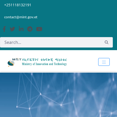
Skip to Main Content
Open Accessibility Menu
+251118132191
contact@mint.gov.et