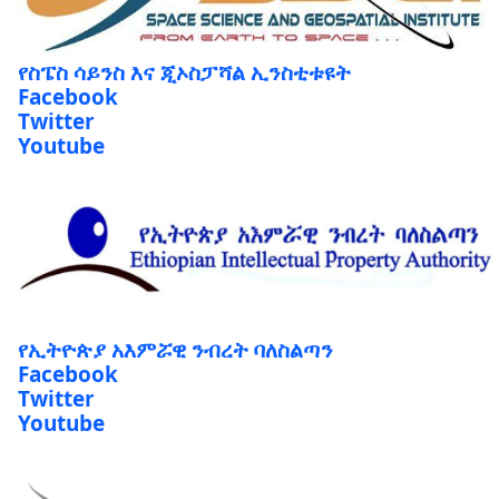
የስፔስ ሳይንስ እና ጂኦስፓሻል ኢንስቲቱዩት
Facebook
Twitter
Youtube
የኢትዮጵያ አእምሯዊ ንብረት ባለስልጣን
Facebook
Twitter
Youtube