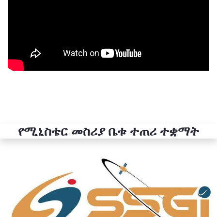
የሚኒስቴር መስሪያ ቤቱ ተጠሪ ተቋማት