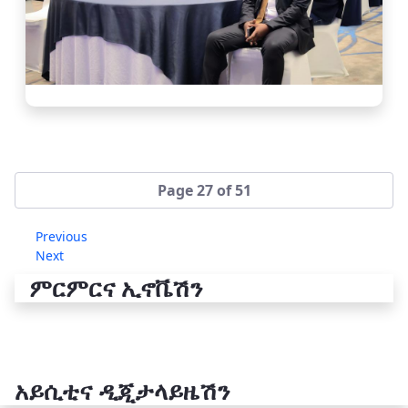
Page 27 of 51
Previous
Next
ምርምርና ኢኖቬሽን
አይሲቲና ዲጂታላይዜሽን