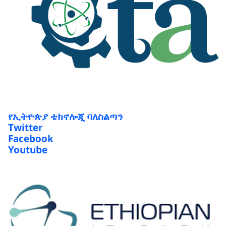
የኢትዮጵያ ቴክኖሎጂ ባለስልጣን
Twitter
Facebook
Youtube