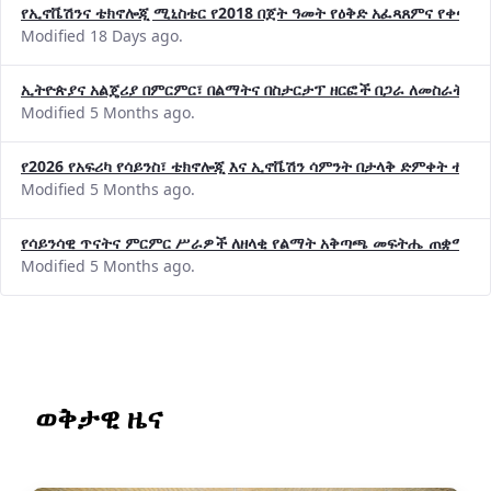
የኢኖቬሽንና ቴክኖሎጂ ሚኒስቴር የ2018 በጀት ዓመት የዕቅድ አፈጻጸምና የቀጣይ 
Modified 18 Days ago.
ኢትዮጵያና አልጄሪያ በምርምር፣ በልማትና በስታርታፕ ዘርፎች በጋራ ለመስራት መከሩ
Modified 5 Months ago.
የ2026 የአፍሪካ የሳይንስ፣ ቴክኖሎጂ እና ኢኖቬሽን ሳምንት በታላቅ ድምቀት ተጠና
Modified 5 Months ago.
የሳይንሳዊ ጥናትና ምርምር ሥራዎች ለዘላቂ የልማት አቅጣጫ መፍትሔ ጠቋሚ መ
Modified 5 Months ago.
ወቅታዊ ዜና