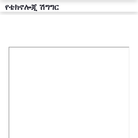
የቴክኖሎጂ ሽግግር