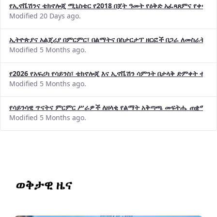
የኢኖቬሽንና ቴክኖሎጂ ሚኒስቴር የ2018 በጀት ዓመት የዕቅድ አፈጻጸምና የቀጣይ 
Modified 20 Days ago.
ኢትዮጵያና አልጄሪያ በምርምር፣ በልማትና በስታርታፕ ዘርፎች በጋራ ለመስራት መከሩ
Modified 5 Months ago.
የ2026 የአፍሪካ የሳይንስ፣ ቴክኖሎጂ እና ኢኖቬሽን ሳምንት በታላቅ ድምቀት ተጠና
Modified 5 Months ago.
የሳይንሳዊ ጥናትና ምርምር ሥራዎች ለዘላቂ የልማት አቅጣጫ መፍትሔ ጠቋሚ መ
Modified 5 Months ago.
ወቅታዊ ዜና