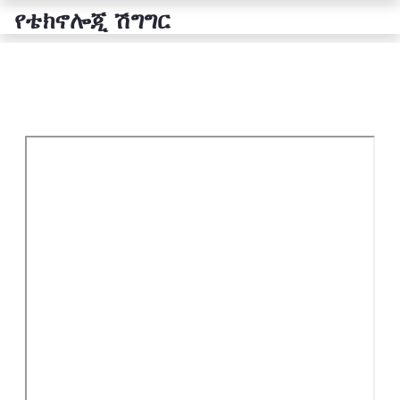
የቴክኖሎጂ ሽግግር