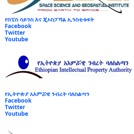
የስፔስ ሳይንስ እና ጂኦስፓሻል ኢንስቲቱዩት
Facebook
Twitter
Youtube
የኢትዮጵያ አእምሯዊ ንብረት ባለስልጣን
Facebook
Twitter
Youtube