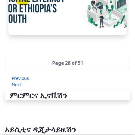
Page 28 of 51
Previous
Next
ምርምርና ኢኖቬሽን
አይሲቲና ዲጂታላይዜሽን