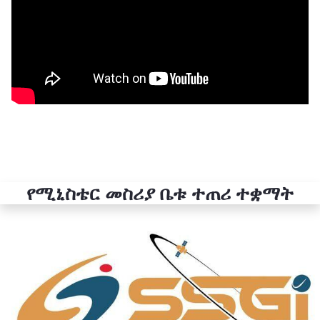
የሚኒስቴር መስሪያ ቤቱ ተጠሪ ተቋማት