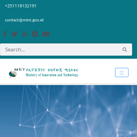
Skip to Main Content
Open Accessibility Menu
+251118132191
contact@mint.gov.et