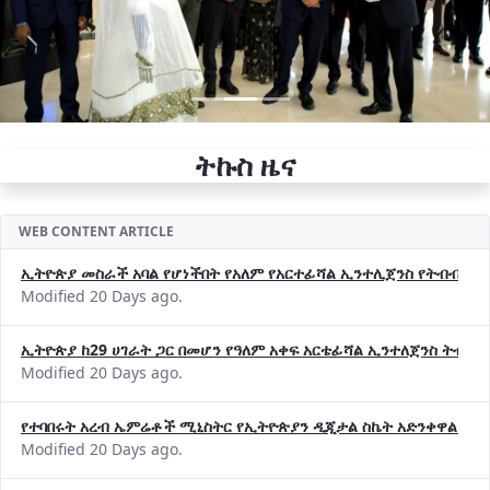
ትኩስ ዜና
WEB CONTENT ARTICLE
ኢትዮጵያ መስራች አባል የሆነችበት የአለም የአርተፊሻል ኢንተሊጀንስ የትብብር ድርጅት (
Modified 20 Days ago.
ኢትዮጵያ ከ29 ሀገራት ጋር በመሆን የዓለም አቀፍ አርቴፊሻል ኢንተለጀንስ ትብብ
Modified 20 Days ago.
የተባበሩት አረብ ኤምሬቶች ሚኒስትር የኢትዮጵያን ዲጂታል ስኬት አድንቀዋል —የ
Modified 20 Days ago.