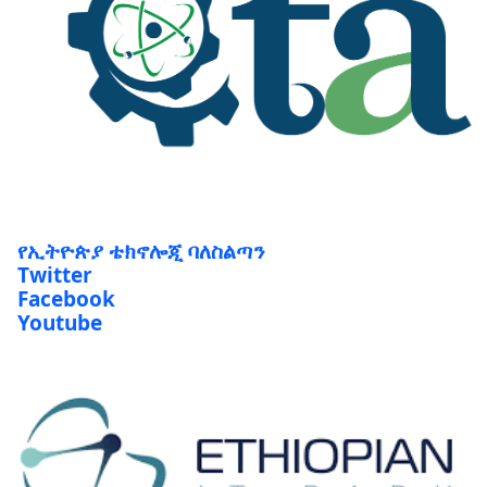
የኢትዮጵያ ቴክኖሎጂ ባለስልጣን
Twitter
Facebook
Youtube