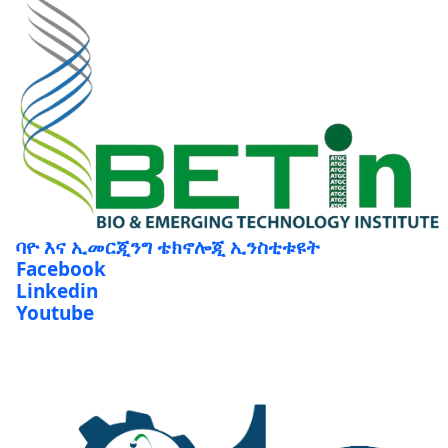
ባዮ እና ኢመርጂንግ ቴክኖሎጂ ኢንስቲቱዩት
Facebook
Linkedin
Youtube