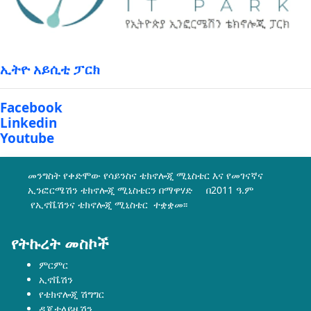
ኢትዮ አይሲቲ ፓርክ
Facebook
Linkedin
Youtube
መንግስት የቀድሞው የሳይንስና ቴክኖሎጂ ሚኒስቴር እና የመገናኛና
ኢንፎርሜሽን ቴክኖሎጂ ሚኒስቴርን በማዋሃድ በ2011 ዓ.ም
የኢኖቬሽንና ቴክኖሎጂ ሚኒስቴር ተቋቋመ፡፡
የትኩረት መስኮች
ምርምር
ኢኖቬሽን
የቴክኖሎጂ ሽግግር
ዲጂታላይዜሽን