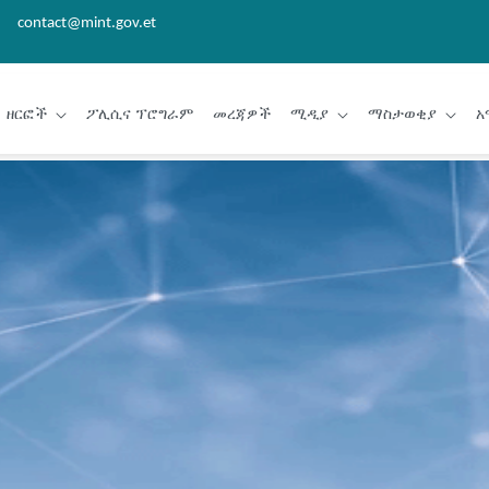
contact@mint.gov.et
ዘርፎች
ፖሊሲና ፕሮግራም
መረጃዎች
ሚዲያ
ማስታወቂያ
አ