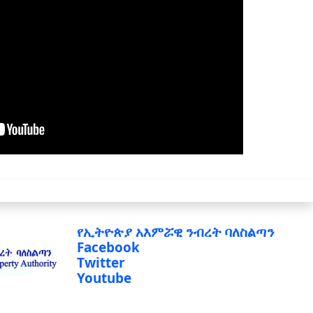
የኢትዮጵያ አእምሯዊ ንብረት ባለስልጣን
Facebook
Twitter
Youtube