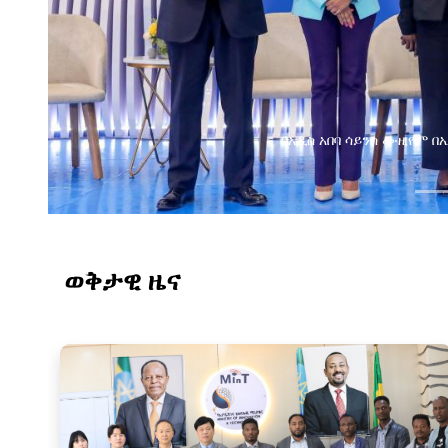
በአዲስ አበባ ሳይንስ ሙዚየም 
ወቅታዊ ዜና