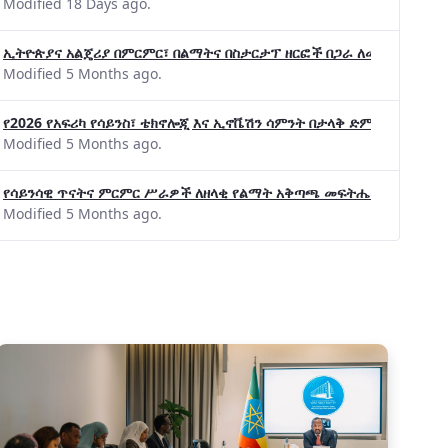
Modified 18 Days ago.
ኢትዮጵያና አልጄሪያ በምርምር፣ በልማትና በስታርታፕ ዘርፎች በጋራ ለመስራት መከሩ፡፡
Modified 5 Months ago.
የ2026 የአፍሪካ የሳይንስ፣ ቴክኖሎጂ እና ኢኖቬሽን ሳምንት በታላቅ ድምቀት ተጠናቀቀ
Modified 5 Months ago.
የሳይንሳዊ ጥናትና ምርምር ሥራዎች ለዘላቂ የልማት አቅጣጫ መፍትሔ ጠቋሚ መሆና
Modified 5 Months ago.