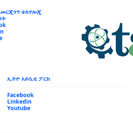
ኢመርጂንግ ቴክኖሎጂ
ዩት
ok
in
e
ኢትዮ አይሲቲ ፓርክ
Facebook
Linkedin
Youtube