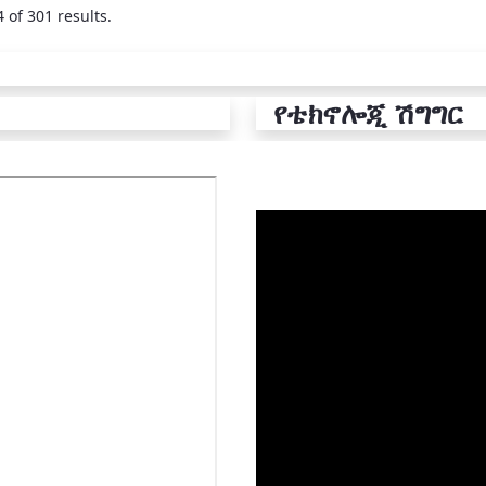
 of 301 results.
የቴክኖሎጂ ሽግግር