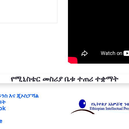
የሚኒስቴር መስሪያ ቤቱ ተጠሪ ተቋማት
ይንስ እና ጂኦስፓሻል
ዩት
ok
e