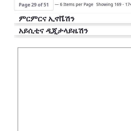
— 6 Items per Page
Showing 169 - 174
Page 29 of 51
ምርምርና ኢኖቬሽን
አይሲቲና ዲጂታላይዜሽን