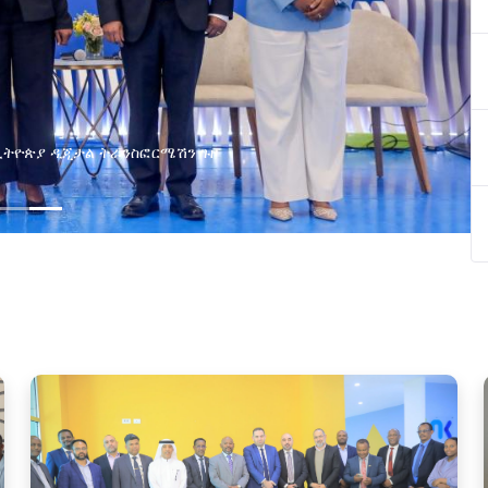
በኢትዮጵያ ዲጂታል ትራንስፎርሜሽን ጉዞ