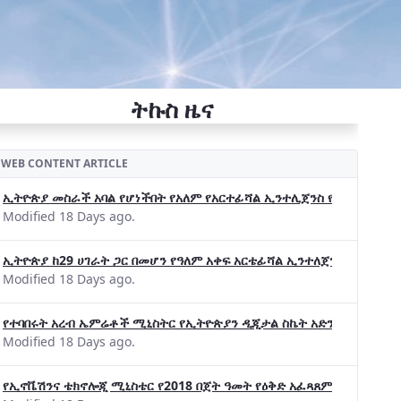
ትኩስ ዜና
WEB CONTENT ARTICLE
ኢትዮጵያ መስራች አባል የሆነችበት የአለም የአርተፊሻል ኢንተሊጀንስ የትብብር ድርጅት (Wo
Modified 18 Days ago.
ኢትዮጵያ ከ29 ሀገራት ጋር በመሆን የዓለም አቀፍ አርቴፊሻል ኢንተለጀንስ ትብብር 
Modified 18 Days ago.
የተባበሩት አረብ ኤምሬቶች ሚኒስትር የኢትዮጵያን ዲጂታል ስኬት አድንቀዋል —የኢት
Modified 18 Days ago.
የኢኖቬሽንና ቴክኖሎጂ ሚኒስቴር የ2018 በጀት ዓመት የዕቅድ አፈጻጸምና የቀጣይ አቅ