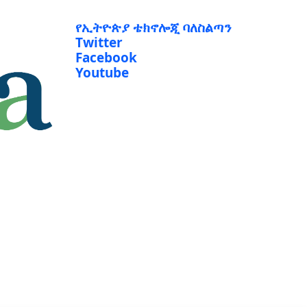
የኢትዮጵያ ቴክኖሎጂ ባለስልጣን
Twitter
Facebook
Youtube