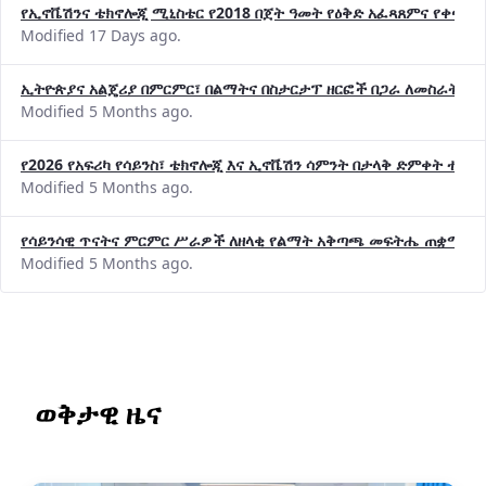
የኢኖቬሽንና ቴክኖሎጂ ሚኒስቴር የ2018 በጀት ዓመት የዕቅድ አፈጻጸምና የቀጣይ 
Modified 17 Days ago.
ኢትዮጵያና አልጄሪያ በምርምር፣ በልማትና በስታርታፕ ዘርፎች በጋራ ለመስራት መከሩ
Modified 5 Months ago.
የ2026 የአፍሪካ የሳይንስ፣ ቴክኖሎጂ እና ኢኖቬሽን ሳምንት በታላቅ ድምቀት ተጠና
Modified 5 Months ago.
የሳይንሳዊ ጥናትና ምርምር ሥራዎች ለዘላቂ የልማት አቅጣጫ መፍትሔ ጠቋሚ መ
Modified 5 Months ago.
ወቅታዊ ዜና