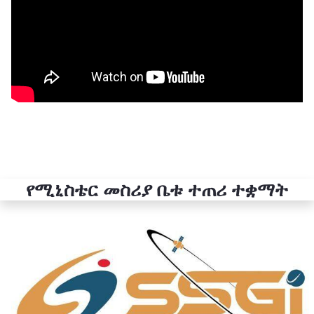
የሚኒስቴር መስሪያ ቤቱ ተጠሪ ተቋማት