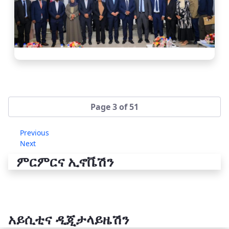
Page 3 of 51
Previous
Next
ምርምርና ኢኖቬሽን
አይሲቲና ዲጂታላይዜሽን