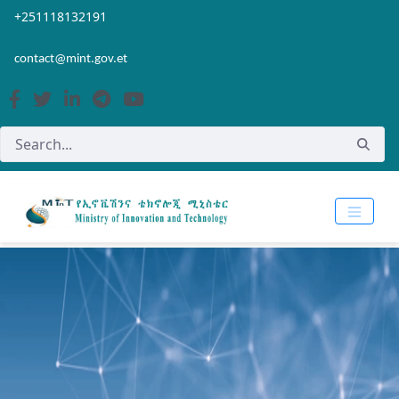
Skip to Main Content
Open Accessibility Menu
+251118132191
contact@mint.gov.et