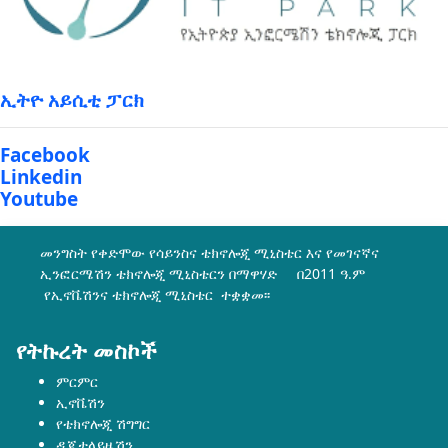
ኢትዮ አይሲቲ ፓርክ
Facebook
Linkedin
Youtube
መንግስት የቀድሞው የሳይንስና ቴክኖሎጂ ሚኒስቴር እና የመገናኛና
ኢንፎርሜሽን ቴክኖሎጂ ሚኒስቴርን በማዋሃድ በ2011 ዓ.ም
የኢኖቬሽንና ቴክኖሎጂ ሚኒስቴር ተቋቋመ፡፡
የትኩረት መስኮች
ምርምር
ኢኖቬሽን
የቴክኖሎጂ ሽግግር
ዲጂታላይዜሽን