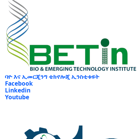
ባዮ እና ኢመርጂንግ ቴክኖሎጂ ኢንስቲቱዩት
Facebook
Linkedin
Youtube