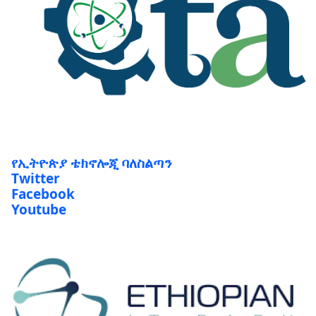
የኢትዮጵያ ቴክኖሎጂ ባለስልጣን
Twitter
Facebook
Youtube