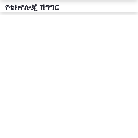
የቴክኖሎጂ ሽግግር