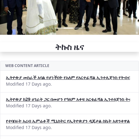
ትኩስ ዜና
WEB CONTENT ARTICLE
ኢትዮጵያ መስራች አባል የሆነችበት የአለም የአርተፊሻል ኢንተሊጀንስ የትብብር ድርጅት (
Modified 17 Days ago.
ኢትዮጵያ ከ29 ሀገራት ጋር በመሆን የዓለም አቀፍ አርቴፊሻል ኢንተለጀንስ ትብብ
Modified 17 Days ago.
የተባበሩት አረብ ኤምሬቶች ሚኒስትር የኢትዮጵያን ዲጂታል ስኬት አድንቀዋል —የ
Modified 17 Days ago.