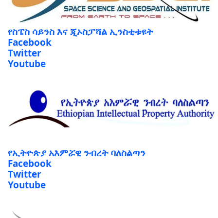
የስፔስ ሳይንስ እና ጂኦስፓሻል ኢንስቲቱዩት
Facebook
Twitter
Youtube
የኢትዮጵያ አእምሯዊ ንብረት ባለስልጣን
Facebook
Twitter
Youtube