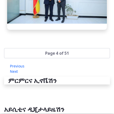
Page 4 of 51
Previous
Next
ምርምርና ኢኖቬሽን
አይሲቲና ዲጂታላይዜሽን