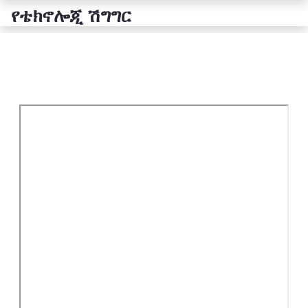
የቴክኖሎጂ ሽግግር