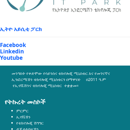
ኢትዮ አይሲቲ ፓርክ
Facebook
Linkedin
Youtube
መንግስት የቀድሞው የሳይንስና ቴክኖሎጂ ሚኒስቴር እና የመገናኛና
ኢንፎርሜሽን ቴክኖሎጂ ሚኒስቴርን በማዋሃድ በ2011 ዓ.ም
የኢኖቬሽንና ቴክኖሎጂ ሚኒስቴር ተቋቋመ፡፡
የትኩረት መስኮች
ምርምር
ኢኖቬሽን
የቴክኖሎጂ ሽግግር
ዲጂታላይዜሽን