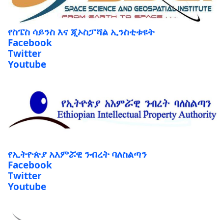
የስፔስ ሳይንስ እና ጂኦስፓሻል ኢንስቲቱዩት
Facebook
Twitter
Youtube
የኢትዮጵያ አእምሯዊ ንብረት ባለስልጣን
Facebook
Twitter
Youtube