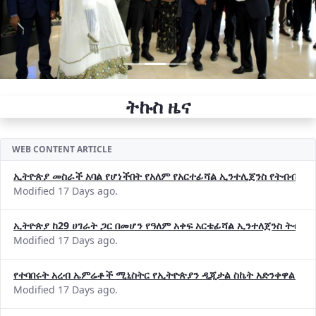
ትኩስ ዜና
WEB CONTENT ARTICLE
ኢትዮጵያ መስራች አባል የሆነችበት የአለም የአርተፊሻል ኢንተሊጀንስ የትብብር ድርጅት (
Modified 17 Days ago.
ኢትዮጵያ ከ29 ሀገራት ጋር በመሆን የዓለም አቀፍ አርቴፊሻል ኢንተለጀንስ ትብብ
Modified 17 Days ago.
የተባበሩት አረብ ኤምሬቶች ሚኒስትር የኢትዮጵያን ዲጂታል ስኬት አድንቀዋል —የ
Modified 17 Days ago.