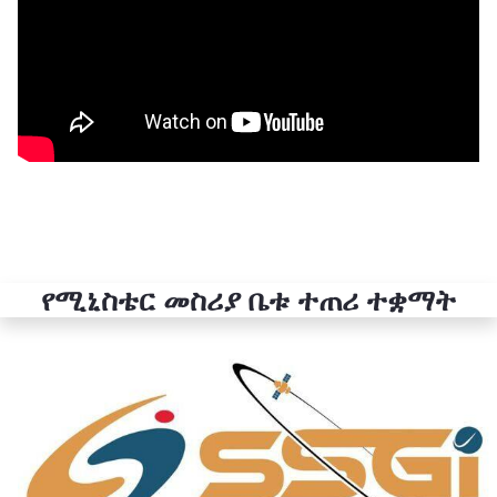
የሚኒስቴር መስሪያ ቤቱ ተጠሪ ተቋማት