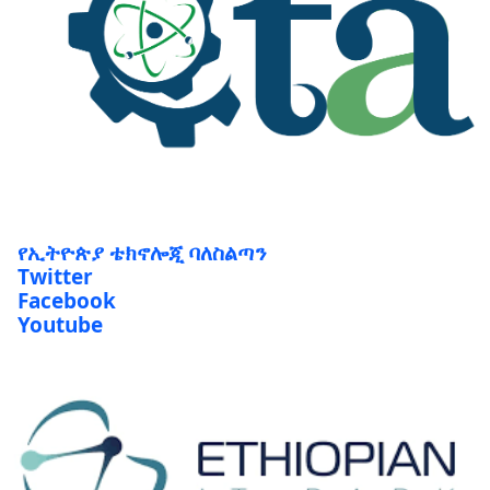
የኢትዮጵያ ቴክኖሎጂ ባለስልጣን
Twitter
Facebook
Youtube