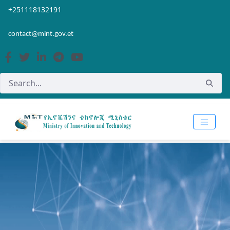
Skip to Main Content
Open Accessibility Menu
+251118132191
contact@mint.gov.et