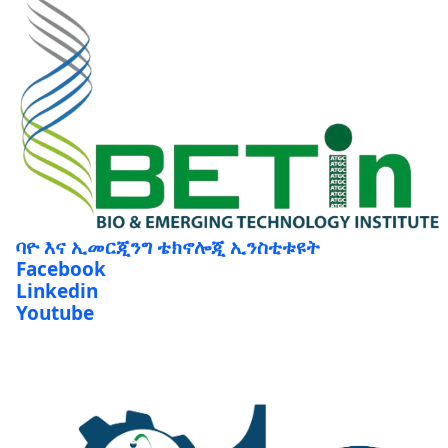
ባዮ እና ኢመርጂንግ ቴክኖሎጂ ኢንስቲቱዩት
Facebook
Linkedin
Youtube