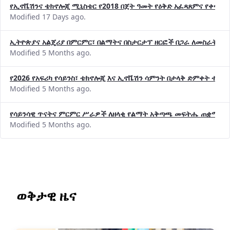
የኢኖቬሽንና ቴክኖሎጂ ሚኒስቴር የ2018 በጀት ዓመት የዕቅድ አፈጻጸምና የቀጣይ 
Modified 17 Days ago.
ኢትዮጵያና አልጄሪያ በምርምር፣ በልማትና በስታርታፕ ዘርፎች በጋራ ለመስራት መከሩ
Modified 5 Months ago.
የ2026 የአፍሪካ የሳይንስ፣ ቴክኖሎጂ እና ኢኖቬሽን ሳምንት በታላቅ ድምቀት ተጠና
Modified 5 Months ago.
የሳይንሳዊ ጥናትና ምርምር ሥራዎች ለዘላቂ የልማት አቅጣጫ መፍትሔ ጠቋሚ መ
Modified 5 Months ago.
ወቅታዊ ዜና